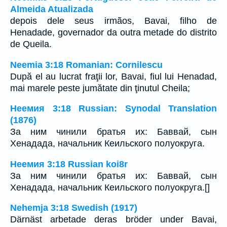
Almeida Atualizada
depois dele seus irmãos, Bavai, filho de
Henadade, governador da outra metade do distrito
de Queila.
Neemia 3:18 Romanian: Cornilescu
După el au lucrat fraţii lor, Bavai, fiul lui Henadad,
mai marele peste jumătate din ţinutul Cheila;
Неемия 3:18 Russian: Synodal Translation
(1876)
За ним чинили братья их: Баввай, сын
Хенадада, начальник Кеильского полуокруга.
Неемия 3:18 Russian koi8r
За ним чинили братья их: Баввай, сын
Хенадада, начальник Кеильского полуокруга.[]
Nehemja 3:18 Swedish (1917)
Därnäst arbetade deras bröder under Bavai,