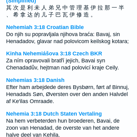
(Simplified)
其 次 是 利 未 人 弟 兄 中 管 理 基 伊 拉 那 一 半
、 希 拿 达 的 儿 子 巴 瓦 伊 修 造 。
Nehemiah 3:18 Croatian Bible
Do njih su popravljala njihova braća: Bavaj, sin
Henadadov, glavar nad polovicom keilskog kotara;
Kinha Nehemiášova 3:18 Czech BKR
Za ním opravovali bratří jejich, Bavai syn
Chenadadův, hejtman nad polovicí kraje Ceily.
Nehemias 3:18 Danish
Efter ham arbejdede deres Bysbørn, ført af Binnuj,
Henadads Søn, Øversten over den anden Halvdel
af Ke'ilas Omraade.
Nehemia 3:18 Dutch Staten Vertaling
Na hem verbeterden hun broederen, Bavai, de
zoon van Henadad, de overste van het andere
halve deel van Kehila.