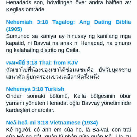
Henadads son, hövdingen över andra hälften av
Kegilas område.
Nehemiah 3:18 Tagalog: Ang Dating Biblia
(1905)
Sumunod sa kaniya ay hinusay ng kanilang mga
kapatid, ni Bavvai na anak ni Henadad, na pinuno
ng kalahating distrito ng Ceila.
เนหะมีย์ 3:18 Thai: from KJV
ถัดเขาไปพี่น้องของเขาได้ซ่อมแซมคือ บัฟวัยบุตรชาย
เฮนาดัด ผู้ปกครองแขวงเคอีลาห์ครึ่งหนึ่ง
Nehemya 3:18 Turkish
Ondan sonraki bölümü, Keila bölgesinin öbür
yarısını yöneten Henadat oğlu Bavvay yönetiminde
kardeşleri onardılar.
Neâ-heâ-mi 3:18 Vietnamese (1934)
Kế người, có anh em của họ, là Ba-vai, con trai
của Hê-na-đát, quản lý phân nửa quận Kê -i-la, tu