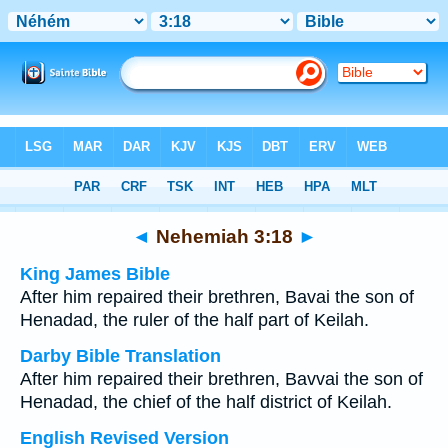
Bible
>
Multilingual
> Nehemiah 3:18
◄
Nehemiah 3:18
►
King James Bible
After him repaired their brethren, Bavai the son of
Henadad, the ruler of the half part of Keilah.
Darby Bible Translation
After him repaired their brethren, Bavvai the son of
Henadad, the chief of the half district of Keilah.
English Revised Version