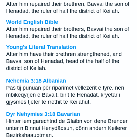
After him repaired their brethren, Bavvai the son of
Henadad, the ruler of half the district of Keilah.
World English Bible
After him repaired their brothers, Bavvai the son of
Henadad, the ruler of half the district of Keilah.
Young's Literal Translation
After him have their brethren strengthened, and
Bavvai son of Henadad, head of the half of the
district of Keilah.
Nehemia 3:18 Albanian
Pas tij punuan për riparimet vëllezërit e tyre, nën
mbikëqyrjen e Bavait, birit të Henadat, kryetar i
gjysmës tjetër të rrethit të Keilahut.
Dyr Nehymies 3:18 Bavarian
Hinter iem garechtnd de Glaibn von dene Brender
unter n Binnui Henydädsun, dönn andern Keilerer
Bezirkshaauptman.