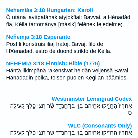
Nehemiás 3:18 Hungarian: Karoli
Õ utána javítgatának atyjokfiai: Bavvai, a Hénadád
fia, Kéila tartománya [másik] felének fejedelme;
Neĥemja 3:18 Esperanto
Post li konstruis iliaj fratoj, Bavaj, filo de
HXenadad, estro de duondistrikto de Keila.
NEHEMIA 3:18 Finnish: Bible (1776)
Häntä likimpänä rakensivat heidän veljensä Bavai
Hanadadin poika, toisen puolen Kegilan päämies.
Westminster Leningrad Codex
אַחֲרָיו֙ הֶחֱזִ֣יקוּ אֲחֵיהֶ֔ם בַּוַּ֖י בֶּן־חֵנָדָ֑ד שַׂ֕ר חֲצִ֖י פֶּ֥לֶךְ קְעִילָֽה׃
ס
WLC (Consonants Only)
אחריו החזיקו אחיהם בוי בן־חנדד שר חצי פלך קעילה׃