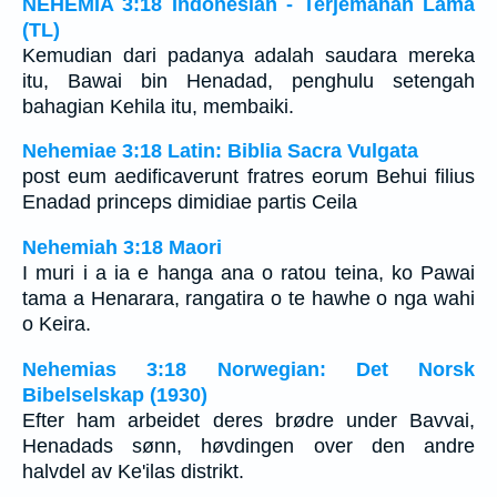
NEHEMIA 3:18 Indonesian - Terjemahan Lama
(TL)
Kemudian dari padanya adalah saudara mereka
itu, Bawai bin Henadad, penghulu setengah
bahagian Kehila itu, membaiki.
Nehemiae 3:18 Latin: Biblia Sacra Vulgata
post eum aedificaverunt fratres eorum Behui filius
Enadad princeps dimidiae partis Ceila
Nehemiah 3:18 Maori
I muri i a ia e hanga ana o ratou teina, ko Pawai
tama a Henarara, rangatira o te hawhe o nga wahi
o Keira.
Nehemias 3:18 Norwegian: Det Norsk
Bibelselskap (1930)
Efter ham arbeidet deres brødre under Bavvai,
Henadads sønn, høvdingen over den andre
halvdel av Ke'ilas distrikt.