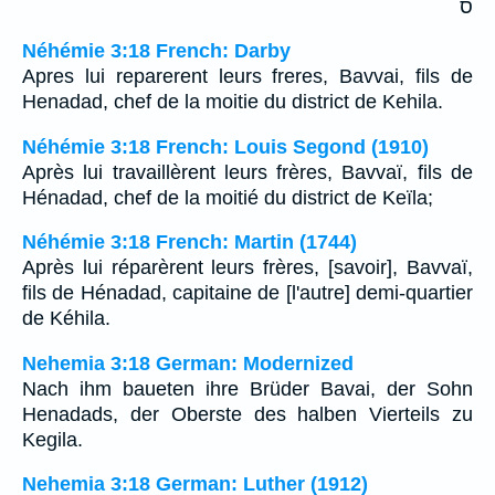
ס
Néhémie 3:18 French: Darby
Apres lui reparerent leurs freres, Bavvai, fils de
Henadad, chef de la moitie du district de Kehila.
Néhémie 3:18 French: Louis Segond (1910)
Après lui travaillèrent leurs frères, Bavvaï, fils de
Hénadad, chef de la moitié du district de Keïla;
Néhémie 3:18 French: Martin (1744)
Après lui réparèrent leurs frères, [savoir], Bavvaï,
fils de Hénadad, capitaine de [l'autre] demi-quartier
de Kéhila.
Nehemia 3:18 German: Modernized
Nach ihm baueten ihre Brüder Bavai, der Sohn
Henadads, der Oberste des halben Vierteils zu
Kegila.
Nehemia 3:18 German: Luther (1912)