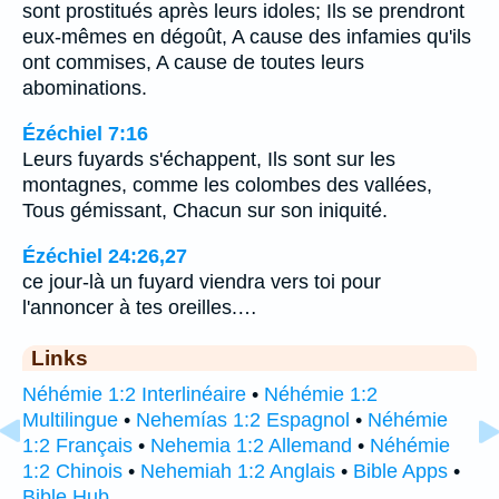
sont prostitués après leurs idoles; Ils se prendront
eux-mêmes en dégoût, A cause des infamies qu'ils
ont commises, A cause de toutes leurs
abominations.
Ézéchiel 7:16
Leurs fuyards s'échappent, Ils sont sur les
montagnes, comme les colombes des vallées,
Tous gémissant, Chacun sur son iniquité.
Ézéchiel 24:26,27
ce jour-là un fuyard viendra vers toi pour
l'annoncer à tes oreilles.…
Links
Néhémie 1:2 Interlinéaire
•
Néhémie 1:2
Multilingue
•
Nehemías 1:2 Espagnol
•
Néhémie
1:2 Français
•
Nehemia 1:2 Allemand
•
Néhémie
1:2 Chinois
•
Nehemiah 1:2 Anglais
•
Bible Apps
•
Bible Hub