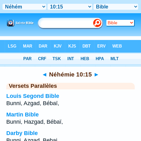
Bible
>
Néhémie
>
Chapitre 10
> Verset 15
◄
Néhémie 10:15
►
Versets Parallèles
Louis Segond Bible
Bunni, Azgad, Bébaï,
Martin Bible
Bunni, Hazgad, Bébaï,
Darby Bible
Bunni, Azgad, Bebai,