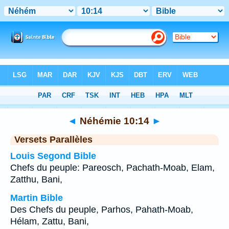
Bible
>
Néhémie
>
Chapitre 10
> Verset 14
◄
Néhémie 10:14
►
Versets Parallèles
Louis Segond Bible
Chefs du peuple: Pareosch, Pachath-Moab, Elam,
Zatthu, Bani,
Martin Bible
Des Chefs du peuple, Parhos, Pahath-Moab,
Hélam, Zattu, Bani,