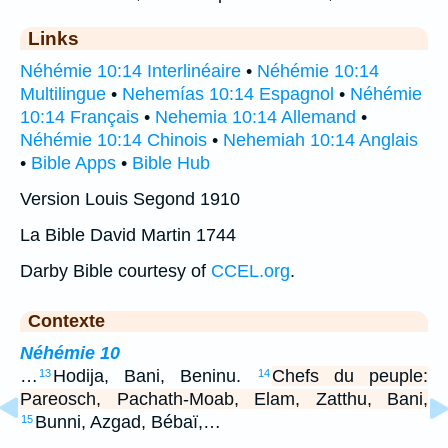
Links
Néhémie 10:14 Interlinéaire
•
Néhémie 10:14
Multilingue
•
Nehemías 10:14 Espagnol
•
Néhémie
10:14 Français
•
Nehemia 10:14 Allemand
•
Néhémie 10:14 Chinois
•
Nehemiah 10:14 Anglais
•
Bible Apps
•
Bible Hub
Version Louis Segond 1910
La Bible David Martin 1744
Darby Bible courtesy of
CCEL.org
.
Contexte
Néhémie 10
…
Hodija, Bani, Beninu.
Chefs du peuple:
13
14
Pareosch, Pachath-Moab, Elam, Zatthu, Bani,
Bunni, Azgad, Bébaï,…
15