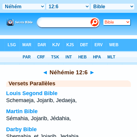
Bible
>
Néhémie
>
Chapitre 12
> Verset 6
◄
Néhémie 12:6
►
Versets Parallèles
Louis Segond Bible
Schemaeja, Jojarib, Jedaeja,
Martin Bible
Sémahia, Jojarib, Jédahia,
Darby Bible
Shemahia, et Joiarib, Jedahia,