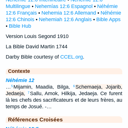
Multilingue
•
Nehemías 12:6 Espagnol
•
Néhémie
12:6 Français
•
Nehemia 12:6 Allemand
•
Néhémie
12:6 Chinois
•
Nehemiah 12:6 Anglais
•
Bible Apps
•
Bible Hub
Version Louis Segond 1910
La Bible David Martin 1744
Darby Bible courtesy of
CCEL.org
.
Contexte
Néhémie 12
…
Mijamin, Maadia, Bilga,
Schemaeja, Jojarib,
5
6
Jedaeja,
Sallu, Amok, Hilkija, Jedaeja. Ce furent
7
là les chefs des sacrificateurs et de leurs frères, au
temps de Josué. -…
Références Croisées