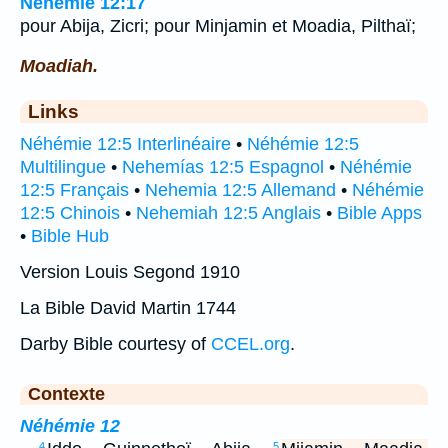
Néhémie 12:17
pour Abija, Zicri; pour Minjamin et Moadia, Pilthaï;
Moadiah.
Links
Néhémie 12:5 Interlinéaire
•
Néhémie 12:5
Multilingue
•
Nehemías 12:5 Espagnol
•
Néhémie
12:5 Français
•
Nehemia 12:5 Allemand
•
Néhémie
12:5 Chinois
•
Nehemiah 12:5 Anglais
•
Bible Apps
•
Bible Hub
Version Louis Segond 1910
La Bible David Martin 1744
Darby Bible courtesy of
CCEL.org
.
Contexte
Néhémie 12
4
5