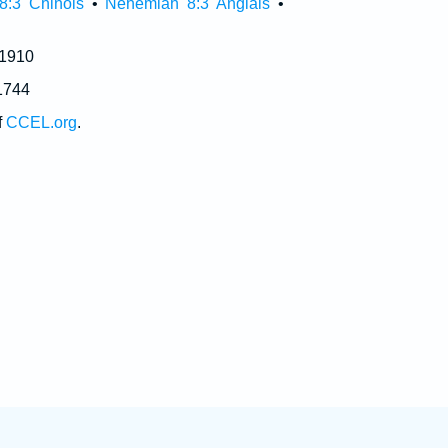
8:3 Chinois
•
Nehemiah 8:3 Anglais
•
 1910
1744
f
CCEL.org
.