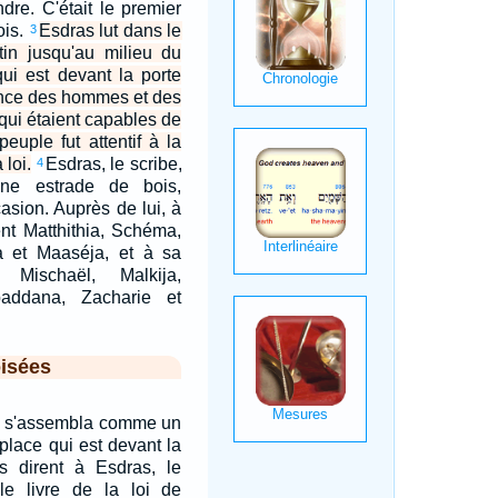
dre. C'était le premier
ois.
Esdras lut dans le
3
tin jusqu'au milieu du
qui est devant la porte
ence des hommes et des
qui étaient capables de
peuple fut attentif à la
 loi.
Esdras, le scribe,
4
une estrade de bois,
asion. Auprès de lui, à
ent Matthithia, Schéma,
ja et Maaséja, et à sa
 Mischaël, Malkija,
addana, Zacharie et
isées
le s'assembla comme un
place qui est devant la
ls dirent à Esdras, le
 le livre de la loi de