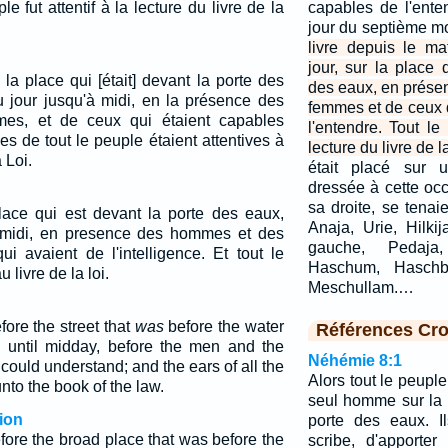
le fut attentif à la lecture du livre de la
capables de l'enten
jour du septième m
livre depuis le ma
jour, sur la place 
s la place qui [était] devant la porte des
des eaux, en prés
u jour jusqu'à midi, en la présence des
femmes et de ceux 
es, et de ceux qui étaient capables
l'entendre. Tout le 
les de tout le peuple étaient attentives à
lecture du livre de la
 Loi.
était placé sur 
dressée à cette occ
sa droite, se tenai
place qui est devant la porte des eaux,
Anaja, Urie, Hilki
à midi, en presence des hommes et des
gauche, Pedaja,
i avaient de l'intelligence. Et tout le
Haschum, Haschb
u livre de la loi.
Meschullam.…
ore the street that
was
before the water
Références Cro
 until midday, before the men and the
Néhémie 8:1
ould understand; and the ears of all the
Alors tout le peup
nto the book of the law.
seul homme sur la 
ion
porte des eaux. I
fore the broad place that was before the
scribe, d'apporter