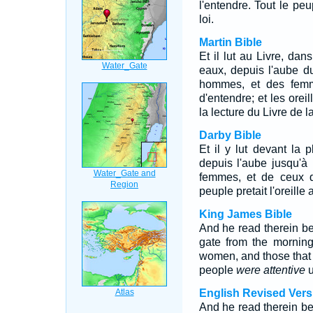
l'entendre. Tout le peup
loi.
Martin Bible
Et il lut au Livre, dan
eaux, depuis l'aube d
hommes, et des femm
d'entendre; et les oreil
la lecture du Livre de la
Darby Bible
Et il y lut devant la 
depuis l'aube jusqu'
femmes, et de ceux qu
peuple pretait l'oreille a
King James Bible
And he read therein bef
gate from the morning
women, and those that c
people
were attentive
u
English Revised Vers
And he read therein be