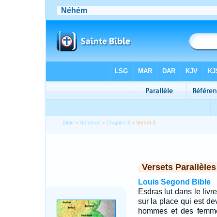
Bible
>
Néhémie
>
Chapitre 8
> Verset 3
Versets Parallèles
Louis Segond Bible
Esdras lut dans le livr
sur la place qui est d
hommes et des femmes