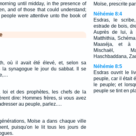
morning until midday, in the presence of
Moïse, prescrite par 
, and of those that could understand;
Néhémie 8:4
e people were attentive unto the book of
Esdras, le scribe
estrade de bois, dr
Auprès de lui, à 
e
Matthithia, Schéma,
Maaséja, et à 
Mischaël, Ma
Haschbaddana, Zac
th, où il avait été élevé, et, selon sa
Néhémie 8:5
s la synagogue le jour du sabbat. Il se
Esdras ouvrit le li
re,…
peuple, car il était
le peuple; et lorsqu
peuple se tint en pl
a loi et des prophètes, les chefs de la
rent dire: Hommes frères, si vous avez
adresser au peuple, parlez.…
générations, Moïse a dans chaque ville
ent, puisqu'on le lit tous les jours de
ogues.