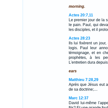
morning.
Actes 20:7,11
Le premier jour de la 
le pain. Paul, qui deva
les disciples, et il pr
Actes 28:23
Ils lui fixèrent un jour
logis. Paul leur ann
témoignage, et en che
prophètes, à les pe
L'entretien dura depuis 
ears
Matthieu 7:28,29
Après que Jésus eut ac
de sa doctrine;…
Marc 12:37
David lui-même l'appe
fils? Et une grande foule