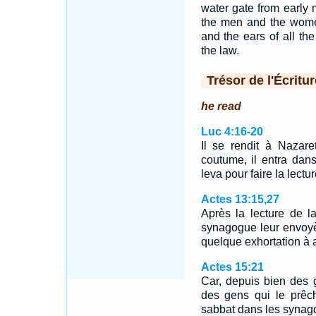
water gate from early 
the men and the women
and the ears of all th
the law.
Trésor de l'Écritur
he read
Luc 4:16-20
Il se rendit à Nazare
coutume, il entra dan
leva pour faire la lectu
Actes 13:15,27
Après la lecture de l
synagogue leur envoyè
quelque exhortation à 
Actes 15:21
Car, depuis bien des 
des gens qui le prêch
sabbat dans les synag