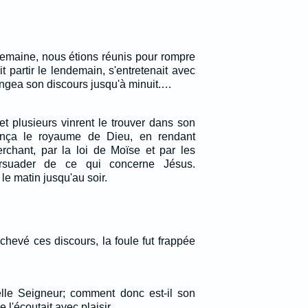
semaine, nous étions réunis pour rompre
it partir le lendemain, s'entretenait avec
olongea son discours jusqu'à minuit.…
, et plusieurs vinrent le trouver dans son
onça le royaume de Dieu, en rendant
rchant, par la loi de Moïse et par les
rsuader de ce qui concerne Jésus.
le matin jusqu'au soir.
hevé ces discours, la foule fut frappée
lle Seigneur; comment donc est-il son
 l'écoutait avec plaisir.