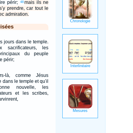
ire périr;
mais ils ne
48
'y prendre, car tout le
ec admiration.
isées
es jours dans le temple.
 sacrificateurs, les
principaux du peuple
e périr;
s-là, comme Jésus
 dans le temple et qu'il
onne nouvelle, les
cateurs et les scribes,
rvinrent,