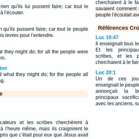
cherchaient à le fa
rien qu'ils lui pussent faire; car tout le
savaient comment s
 à l'écouter.
peuple l'écoutait av
Références Cro
n qu'ils pussent faire; car tout le peuple
s levres pour l'entendre.
Luc 19:47
Il enseignait tous l
Et les principaux
t they might do: for all the people were
scribes, et les 
im.
cherchaient à le fair
ion
Luc 20:1
d what they might do; for the people all
Un de ces jour
ng.
enseignait le peuple
annonçait la b
e
principaux sacrifi
avec les anciens, su
icateurs et les scribes cherchèrent à
 à l'heure même, mais ils craignirent le
pris que c'était pour eux que Jésus avait