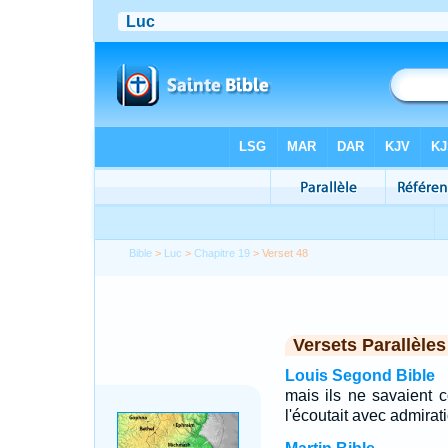
Bible
>
Luc
>
Chapitre 19
> Verset 48
Versets Parallèles
Louis Segond Bible
mais ils ne savaient 
l'écoutait avec admirat