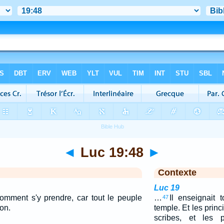
◄
Luc 19:48
►
Contexte
Luc 19
comment s'y prendre, car tout le peuple
…
Il enseignait 
47
ion.
temple. Et les princ
scribes, et les 