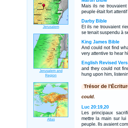
Martin Bible
Mais ils ne trouvaient 
peuple était fort attentif
Darby Bible
Et ils ne trouvaient rie
se tenait suspendu à se
King James Bible
And could not find wha
very attentive to hear h
English Revised Vers
and they could not fin
hung upon him, listeni
Trésor de l'Écritur
could.
Luc 20:19,20
Les principaux sacrif
mettre la main sur lui
peuple. Ils avaient com