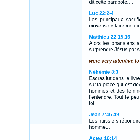
dit cette parabole.…
Luc 22:2-4
Les principaux sacrif
moyens de faire mourir 
Matthieu 22:15,16
Alors les pharisiens 
surprendre Jésus par 
were very attentive to
Néhémie 8:3
Esdras lut dans le livr
sur la place qui est d
hommes et des femmes
l'entendre. Tout le peup
loi.
Jean 7:46-49
Les huissiers répondi
homme.…
Actes 16:14