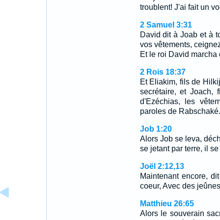
troublent! J'ai fait un v
2 Samuel 3:31
David dit à Joab et à t
vos vêtements, ceignez
Et le roi David marcha d
2 Rois 18:37
Et Eliakim, fils de Hilk
secrétaire, et Joach, f
d'Ezéchias, les vêtem
paroles de Rabschaké
Job 1:20
Alors Job se leva, déch
se jetant par terre, il s
Joël 2:12,13
Maintenant encore, dit
coeur, Avec des jeûnes
Matthieu 26:65
Alors le souverain sacr