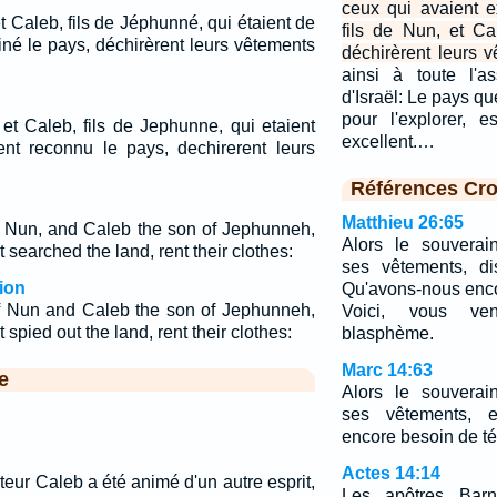
ceux qui avaient e
et Caleb, fils de Jéphunné, qui étaient de
fils de Nun, et Ca
né le pays, déchirèrent leurs vêtements
déchirèrent leurs v
ainsi à toute l'a
d'Israël: Le pays q
pour l'explorer, 
 et Caleb, fils de Jephunne, qui etaient
excellent.…
ent reconnu le pays, dechirerent leurs
Références Cro
Matthieu 26:65
 Nun, and Caleb the son of Jephunneh,
Alors le souverain
 searched the land, rent their clothes:
ses vêtements, di
ion
Qu'avons-nous enc
f Nun and Caleb the son of Jephunneh,
Voici, vous ve
spied out the land, rent their clothes:
blasphème.
Marc 14:63
e
Alors le souverain
ses vêtements, e
encore besoin de t
Actes 14:14
eur Caleb a été animé d'un autre esprit,
Les apôtres Barn