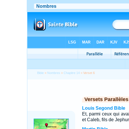
Bible
>
Nombres
>
Chapitre 14
> Verset 6
Versets Parallèles
Louis Segond Bible
Et, parmi ceux qui avai
et Caleb, fils de Jephu