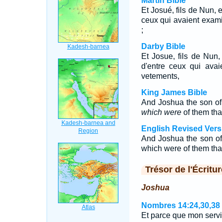
Martin Bible
Et Josué, fils de Nun, 
ceux qui avaient exami
;
Darby Bible
Et Josue, fils de Nun,
d'entre ceux qui avai
vetements,
King James Bible
And Joshua the son of
which were
of them that
English Revised Vers
And Joshua the son o
which were of them that 
Trésor de l'Écritur
Joshua
Nombres 14:24,30,38
Et parce que mon servit