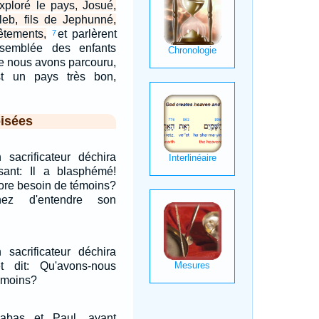
xploré le pays, Josué,
leb, fils de Jephunné,
êtements,
et parlèrent
7
ssemblée des enfants
ue nous avons parcouru,
est un pays très bon,
isées
 sacrificateur déchira
sant: Il a blasphémé!
ore besoin de témoins?
nez d'entendre son
 sacrificateur déchira
t dit: Qu'avons-nous
émoins?
abas et Paul, ayant