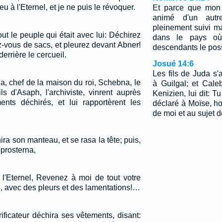
oeu à l'Eternel, et je ne puis le révoquer.
Et parce que mon 
animé d'un autre
pleinement suivi ma 
out le peuple qui était avec lui: Déchirez
dans le pays où 
-vous de sacs, et pleurez devant Abner!
descendants le pos
errière le cercueil.
Josué 14:6
Les fils de Juda s
ija, chef de la maison du roi, Schebna, le
à Guilgal; et Cale
ils d'Asaph, l'archiviste, vinrent auprès
Kenizien, lui dit: T
ents déchirés, et lui rapportèrent les
déclaré à Moïse, h
.
de moi et au sujet 
ira son manteau, et se rasa la tête; puis,
e prosterna,
 l'Eternel, Revenez à moi de tout votre
, avec des pleurs et des lamentations!…
ificateur déchira ses vêtements, disant: