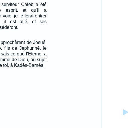
serviteur Caleb a été
 esprit, et qu'il a
voie, je le ferai entrer
il est allé, et ses
séderont.
'approchèrent de Josué,
b, fils de Jephunné, le
u sais ce que l'Eternel a
omme de Dieu, au sujet
de toi, à Kadès-Barnéa.