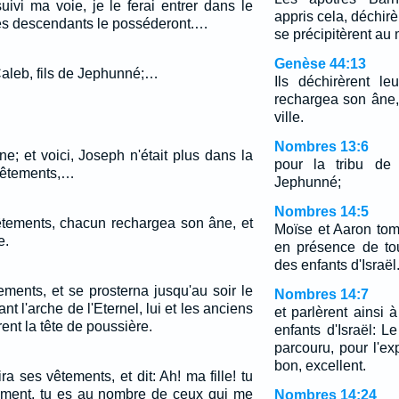
uivi ma voie, je le ferai entrer dans le
appris cela, déchirè
 ses descendants le posséderont.…
se précipitèrent au m
Genèse 44:13
Caleb, fils de Jephunné;…
Ils déchirèrent l
rechargea son âne, 
ville.
Nombres 13:6
ne; et voici, Joseph n'était plus dans la
pour la tribu de 
 vêtements,…
Jephunné;
Nombres 14:5
vêtements, chacun rechargea son âne, et
Moïse et Aaron tom
e.
en présence de to
des enfants d'Israël
ments, et se prosterna jusqu'au soir le
Nombres 14:7
nt l'arche de l'Eternel, lui et les anciens
et parlèrent ainsi 
irent la tête de poussière.
enfants d'Israël: 
parcouru, pour l'ex
bon, excellent.
hira ses vêtements, et dit: Ah! ma fille! tu
tement, tu es au nombre de ceux qui me
Nombres 14:24