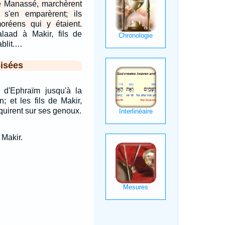
 de Manassé, marchèrent
 s'en emparèrent; ils
oréens qui y étaient.
aad à Makir, fils de
ablit.…
isées
s d'Ephraïm jusqu'à la
n; et les fils de Makir,
quirent sur ses genoux.
 Makir.