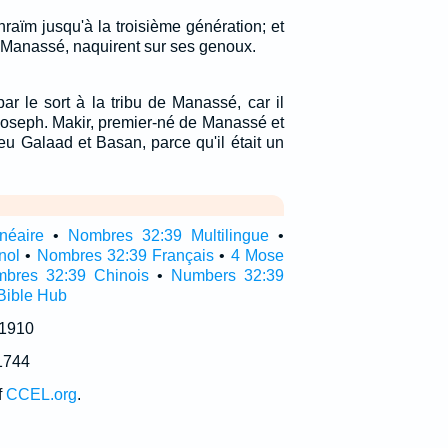
phraïm jusqu'à la troisième génération; et
 de Manassé, naquirent sur ses genoux.
ar le sort à la tribu de Manassé, car il
 Joseph. Makir, premier-né de Manassé et
eu Galaad et Basan, parce qu'il était un
néaire
•
Nombres 32:39 Multilingue
•
nol
•
Nombres 32:39 Français
•
4 Mose
bres 32:39 Chinois
•
Numbers 32:39
Bible Hub
 1910
1744
f
CCEL.org
.