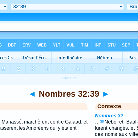
◄
Nombres 32:39
►
Contexte
Nombres 32
 de Manassé, marchèrent contre Galaad, et
…
Nebo et Baal
38
assèrent les Amoréens qui y étaient.
furent changés, et 
des noms aux villes