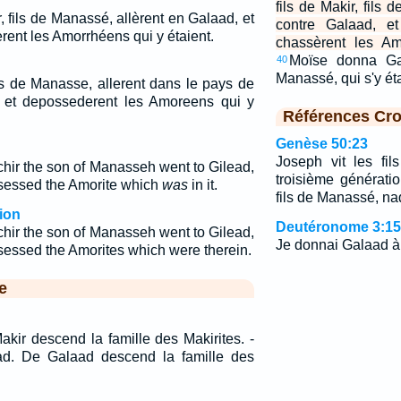
fils de Makir, fils
, fils de Manassé, allèrent en Galaad, et
contre Galaad, et
èrent les Amorrhéens qui y étaient.
chassèrent les Am
Moïse donna Gal
40
Manassé, qui s'y ét
fils de Manasse, allerent dans le pays de
t, et depossederent les Amoreens qui y
Références Cro
Genèse 50:23
Joseph vit les fil
chir the son of Manasseh went to Gilead,
troisième génératio
ssessed the Amorite which
was
in it.
fils de Manassé, na
ion
Deutéronome 3:15
chir the son of Manasseh went to Gilead,
Je donnai Galaad à
ssessed the Amorites which were therein.
e
kir descend la famille des Makirites. -
d. De Galaad descend la famille des