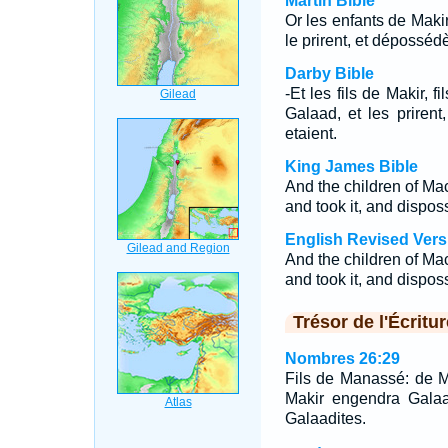
Martin Bible
Or les enfants de Makir
le prirent, et déposséd
Darby Bible
-Et les fils de Makir, 
Galaad, et les priren
etaient.
King James Bible
And the children of Ma
and took it, and dispo
English Revised Vers
And the children of Ma
and took it, and dispo
Trésor de l'Écritur
Nombres 26:29
Fils de Manassé: de Ma
Makir engendra Galaa
Galaadites.