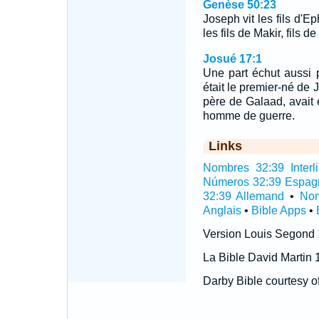
Genèse 50:23
Joseph vit les fils d'E
les fils de Makir, fils
Josué 17:1
Une part échut aussi p
était le premier-né de
père de Galaad, avait 
homme de guerre.
Links
Nombres 32:39 Interli
Números 32:39 Espag
32:39 Allemand
•
Nom
Anglais
•
Bible Apps
•
Version Louis Segond
La Bible David Martin 
Darby Bible courtesy o