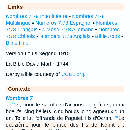
Links
Nombres 7:78 Interlinéaire
•
Nombres 7:78
Multilingue
•
Números 7:78 Espagnol
•
Nombres
7:78 Français
•
4 Mose 7:78 Allemand
•
Nombres
7:78 Chinois
•
Numbers 7:78 Anglais
•
Bible Apps
•
Bible Hub
Version Louis Segond 1910
La Bible David Martin 1744
Darby Bible courtesy of
CCEL.org
.
Contexte
Nombres 7
…
et, pour le sacrifice d'actions de grâces, deux
77
boeufs, cinq béliers, cinq boucs, cinq agneaux d'un
an. Telle fut l'offrande de Paguiel, fils d'Ocran.
Le
78
douzième jour, le prince des fils de Nephthali,