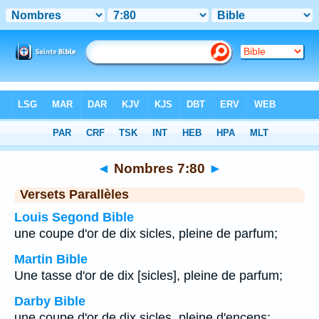
Bible
>
Nombres
>
Chapitre 7
> Verset 80
◄
Nombres 7:80
►
Versets Parallèles
Louis Segond Bible
une coupe d'or de dix sicles, pleine de parfum;
Martin Bible
Une tasse d'or de dix [sicles], pleine de parfum;
Darby Bible
une coupe d'or de dix sicles, pleine d'encens;