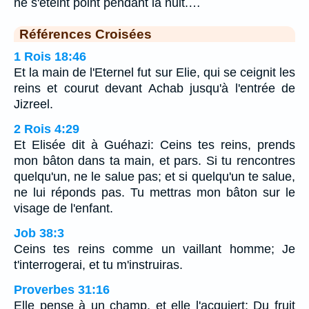
ne s'éteint point pendant la nuit.…
Références Croisées
1 Rois 18:46
Et la main de l'Eternel fut sur Elie, qui se ceignit les
reins et courut devant Achab jusqu'à l'entrée de
Jizreel.
2 Rois 4:29
Et Elisée dit à Guéhazi: Ceins tes reins, prends
mon bâton dans ta main, et pars. Si tu rencontres
quelqu'un, ne le salue pas; et si quelqu'un te salue,
ne lui réponds pas. Tu mettras mon bâton sur le
visage de l'enfant.
Job 38:3
Ceins tes reins comme un vaillant homme; Je
t'interrogerai, et tu m'instruiras.
Proverbes 31:16
Elle pense à un champ, et elle l'acquiert; Du fruit