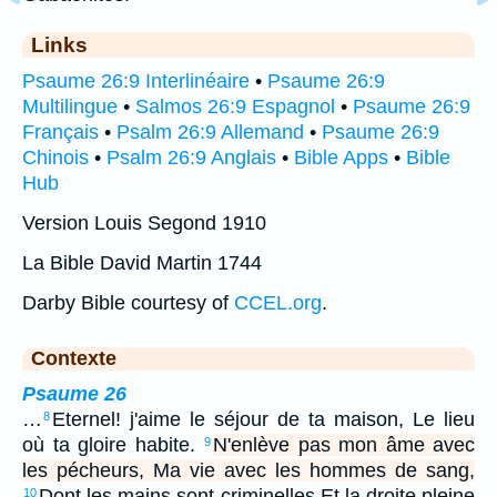
Links
Psaume 26:9 Interlinéaire
•
Psaume 26:9
Multilingue
•
Salmos 26:9 Espagnol
•
Psaume 26:9
Français
•
Psalm 26:9 Allemand
•
Psaume 26:9
Chinois
•
Psalm 26:9 Anglais
•
Bible Apps
•
Bible
Hub
Version Louis Segond 1910
La Bible David Martin 1744
Darby Bible courtesy of
CCEL.org
.
Contexte
Psaume 26
…
Eternel! j'aime le séjour de ta maison, Le lieu
8
où ta gloire habite.
N'enlève pas mon âme avec
9
les pécheurs, Ma vie avec les hommes de sang,
Dont les mains sont criminelles Et la droite pleine
10