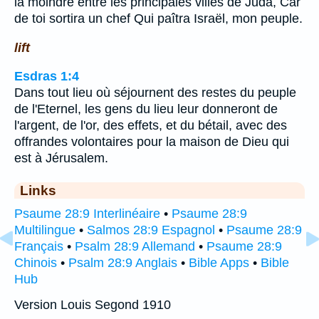
la moindre entre les principales villes de Juda, Car
de toi sortira un chef Qui paîtra Israël, mon peuple.
lift
Esdras 1:4
Dans tout lieu où séjournent des restes du peuple
de l'Eternel, les gens du lieu leur donneront de
l'argent, de l'or, des effets, et du bétail, avec des
offrandes volontaires pour la maison de Dieu qui
est à Jérusalem.
Links
Psaume 28:9 Interlinéaire
•
Psaume 28:9
Multilingue
•
Salmos 28:9 Espagnol
•
Psaume 28:9
Français
•
Psalm 28:9 Allemand
•
Psaume 28:9
Chinois
•
Psalm 28:9 Anglais
•
Bible Apps
•
Bible
Hub
Version Louis Segond 1910