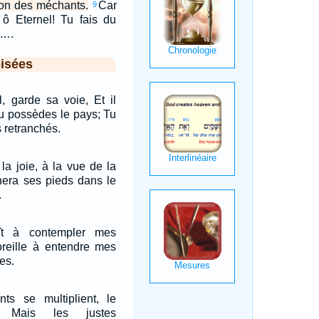
tion des méchants.
Car
9
 ô Eternel! Tu fais du
e.…
isées
l, garde sa voie, Et il
tu possèdes le pays; Tu
 retranchés.
la joie, à la vue de la
nera ses pieds dans le
.
ît à contempler mes
reille à entendre mes
es.
s se multiplient, le
t; Mais les justes