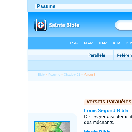
Bible
>
Psaume
>
Chapitre 91
> Verset 8
Versets Parallèles
Louis Segond Bible
De tes yeux seulement t
des méchants.