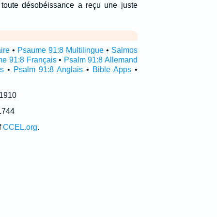
t toute désobéissance a reçu une juste
ire
•
Psaume 91:8 Multilingue
•
Salmos
e 91:8 Français
•
Psalm 91:8 Allemand
s
•
Psalm 91:8 Anglais
•
Bible Apps
•
 1910
1744
f
CCEL.org
.