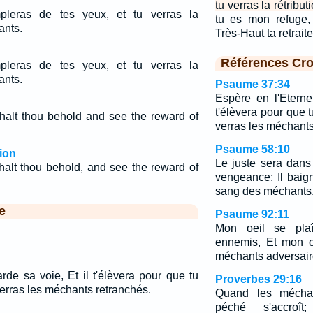
tu verras la rétribu
pleras de tes yeux, et tu verras la
tu es mon refuge,
nts.
Très-Haut ta retrait
Références Cro
pleras de tes yeux, et tu verras la
nts.
Psaume 37:34
Espère en l'Eterne
t'élèvera pour que 
shalt thou behold and see the reward of
verras les méchants
Psaume 58:10
ion
Le juste sera dans 
halt thou behold, and see the reward of
vengeance; Il baig
sang des méchants
e
Psaume 92:11
Mon oeil se pla
ennemis, Et mon o
méchants adversair
rde sa voie, Et il t'élèvera pour que tu
Proverbes 29:16
erras les méchants retranchés.
Quand les méchant
péché s'accroî