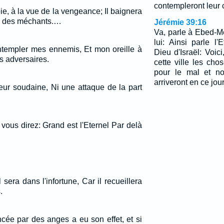
contempleront leur 
oie, à la vue de la vengeance; Il baignera
g des méchants.…
Jérémie 39:16
Va, parle à Ebed-Mél
lui: Ainsi parle l
ontempler mes ennemis, Et mon oreille à
Dieu d'Israël: Voici
 adversaires.
cette ville les ch
pour le mal et no
arriveront en ce jour
eur soudaine, Ni une attaque de la part
 vous direz: Grand est l'Eternel Par delà
sera dans l'infortune, Car il recueillera
.
ncée par des anges a eu son effet, et si