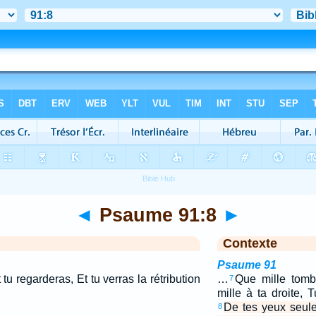
◄
Psaume 91:8
►
Contexte
Psaume 91
u regarderas, Et tu verras la rétribution
…
Que mille tomb
7
mille à ta droite, 
De tes yeux seule
8