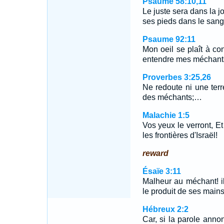
Psaume 58:10,11
Le juste sera dans la j
ses pieds dans le san
Psaume 92:11
Mon oeil se plaît à c
entendre mes méchants
Proverbes 3:25,26
Ne redoute ni une terr
des méchants;…
Malachie 1:5
Vos yeux le verront, Et
les frontières d'Israël!
reward
Ésaïe 3:11
Malheur au méchant! il 
le produit de ses mains
Hébreux 2:2
Car, si la parole anno