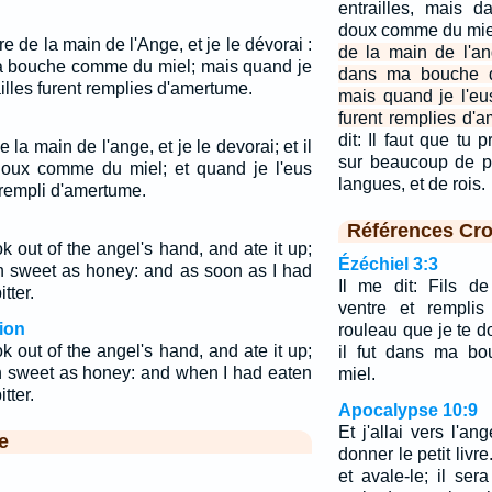
entrailles, mais 
doux comme du mie
vre de la main de l'Ange, et je le dévorai :
de la main de l'ange
 ma bouche comme du miel; mais quand je
dans ma bouche 
illes furent remplies d'amertume.
mais quand je l'eu
furent remplies d'
dit: Il faut que tu
 de la main de l'ange, et je le devorai; et il
sur beaucoup de p
oux comme du miel; et quand je l'eus
langues, et de rois.
 rempli d'amertume.
Références Cro
ok out of the angel's hand, and ate it up;
Ézéchiel 3:3
h sweet as honey: and as soon as I had
Il me dit: Fils d
tter.
ventre et remplis
ion
rouleau que je te d
ok out of the angel's hand, and ate it up;
il fut dans ma b
h sweet as honey: and when I had eaten
miel.
tter.
Apocalypse 10:9
Et j'allai vers l'a
e
donner le petit livre
et avale-le; il ser