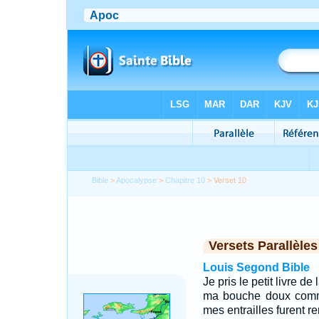
Bible
>
Apocalypse
>
Chapitre 10
> Verset 10
Versets Parallèles
Louis Segond Bible
Je pris le petit livre de 
ma bouche doux comme
mes entrailles furent 