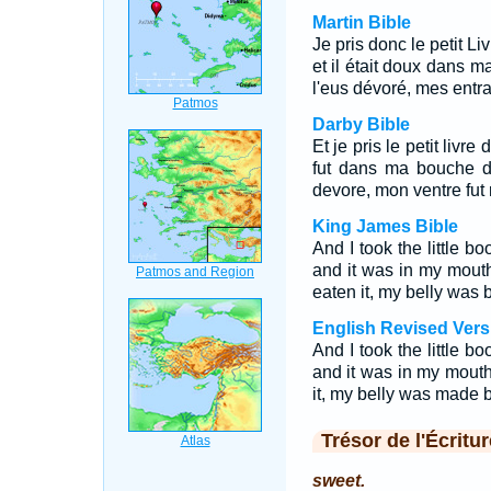
Martin Bible
Je pris donc le petit Li
et il était doux dans
l'eus dévoré, mes entra
Darby Bible
Et je pris le petit livre
fut dans ma bouche d
devore, mon ventre fut
King James Bible
And I took the little bo
and it was in my mout
eaten it, my belly was bi
English Revised Vers
And I took the little bo
and it was in my mout
it, my belly was made bi
Trésor de l'Écritur
sweet.