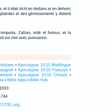
, et il était écrit en dedans et en dehors;
 plaintes et des gémissements y étaient
mporta. J'allais, irrité et furieux, et la
ait sur moi avec puissance.
linéaire
•
Apocalypse 10:10 Multilingue
spagnol
•
Apocalypse 10:10 Français
•
llemand
•
Apocalypse 10:10 Chinois
•
is
•
Bible Apps
•
Bible Hub
 1910
1744
f
CCEL.org
.