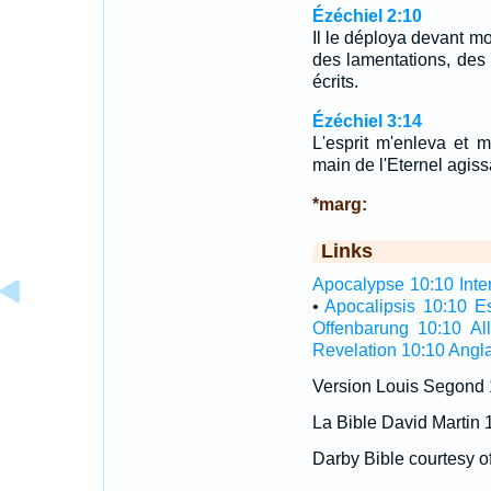
Ézéchiel 2:10
Il le déploya devant moi
des lamentations, des
écrits.
Ézéchiel 3:14
L'esprit m'enleva et m'e
main de l'Eternel agiss
*marg:
Links
Apocalypse 10:10 Inter
•
Apocalipsis 10:10 E
Offenbarung 10:10 A
Revelation 10:10 Angla
Version Louis Segond
La Bible David Martin 
Darby Bible courtesy o