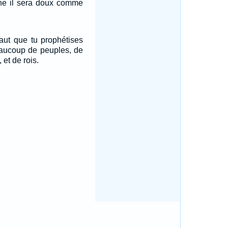
he il sera doux comme
faut que tu prophétises
aucoup de peuples, de
 et de rois.