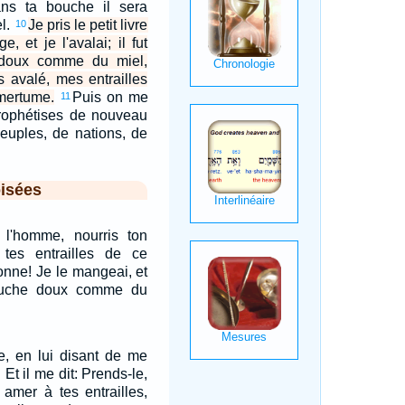
dans ta bouche il sera
l.
Je pris le petit livre
10
, et je l'avalai; il fut
doux comme du miel,
s avalé, mes entrailles
amertume.
Puis on me
11
 prophétises de nouveau
euples, de nations, de
isées
e l'homme, nourris ton
 tes entrailles de ce
onne! Je le mangeai, et
ouche doux comme du
nge, en lui disant de me
. Et il me dit: Prends-le,
a amer à tes entrailles,