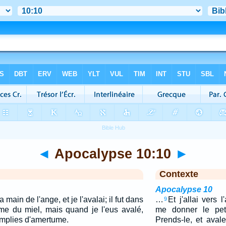
◄
Apocalypse 10:10
►
Contexte
Apocalypse 10
la main de l'ange, et je l'avalai; il fut dans
…
Et j'allai vers 
9
 du miel, mais quand je l'eus avalé,
me donner le peti
remplies d'amertume.
Prends-le, et avale