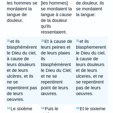
les hommes se
[les hommes]
de douleur, ils
mordaient la
se mordaient la
se mordaient
langue de
langue à cause
la langue:
douleur,
de la douleur
qu'ils
ressentaient.
et ils
Et à cause de
et ils
11
11
11
blasphémèrent
leurs peines et
blasphemerent
le Dieu du ciel,
de leurs plaies
le Dieu du ciel,
à cause de
ils
à cause de
leurs douleurs
blasphémèrent
leurs douleurs
et de leurs
le Dieu du Ciel;
et de leurs
ulcères, et ils
et ne se
ulceres, et ne
ne se
repentirent
se repentirent
repentirent pas
point de leurs
pas de leurs
de leurs
œuvres.
oeuvres.
oeuvres.
Le sixième
Puis le
Et le sixieme
12
12
12