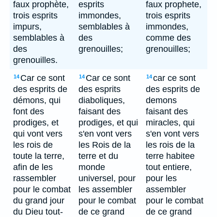
faux prophète,
esprits
faux prophete,
trois esprits
immondes,
trois esprits
impurs,
semblables à
immondes,
semblables à
des
comme des
des
grenouilles;
grenouilles;
grenouilles.
Car ce sont
Car ce sont
car ce sont
14
14
14
des esprits de
des esprits
des esprits de
démons, qui
diaboliques,
demons
font des
faisant des
faisant des
prodiges, et
prodiges, et qui
miracles, qui
qui vont vers
s'en vont vers
s'en vont vers
les rois de
les Rois de la
les rois de la
toute la terre,
terre et du
terre habitee
afin de les
monde
tout entiere,
rassembler
universel, pour
pour les
pour le combat
les assembler
assembler
du grand jour
pour le combat
pour le combat
du Dieu tout-
de ce grand
de ce grand