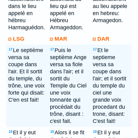
dans le lieu
lieu qui est
au lieu appele
appelé en
appelé en
en hebreu:
hébreu
Hébreu
Armagedon.
Harmaguédon.
Armageddon.
LSG
MAR
DAR
Le septième
Puis le
Et le
17
17
17
versa sa
septième Ange
septieme
coupe dans
versa sa fiole
versa sa
l'air. Et il sortit
dans l'air; et il
coupe dans
du temple, du
sortit du
l'air; et il sortit
trône, une voix
Temple du Ciel
du temple du
forte qui disait:
une voix
ciel une
C'en est fait!
tonnante qui
grande voix
procédait du
procedant du
trône, disant :
trone, disant:
c'est fait.
C'est fait!
Et il y eut
Alors il se fit
Et il y eut
18
18
18