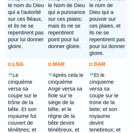
le nom du Dieu
le Nom de Dieu
le nom de
qui a l'autorité
qui a puissance
Dieu qui a
sur ces fléaux,
sur ces plaies;
pouvoir sur
et ils ne se
mais ils ne se
ces plaies, et
repentirent pas
repentirent
ils ne se
pour lui donner
point pour lui
repentirent pas
gloire.
donner gloire.
pour lui donner
gloire.
LSG
MAR
DAR
Le
Après cela le
Et le
10
10
10
cinquième
cinquième
cinquieme
versa sa
Ange versa sa
versa sa
coupe sur le
fiole sur le
coupe sur le
trône de la
siège de la
trone de la
bête. Et son
bête, et le
bete; et son
royaume fut
règne de la
royaume
couvert de
bête devint
devint
ténèbres; et
ténébreux, et
tenebreux; et