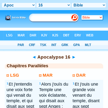
Bible
> Apocalypse 16
◄
Apocalypse 16
►
Chapitres Parallèles
LSG
MAR
DAR
Et j'entendis
Alors j'ouïs du
Et j'ouis une
1
1
1
une voix forte
Temple une
grande voix
qui venait du
voix éclatante,
venant du
temple, et qui
qui disait aux
temple, disant
disait aux sept
sept Anges :
aux sept