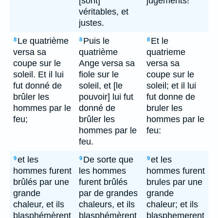
[sont]
jugements!
véritables, et
justes.
Le quatrième
Puis le
Et le
8
8
8
versa sa
quatrième
quatrieme
coupe sur le
Ange versa sa
versa sa
soleil. Et il lui
fiole sur le
coupe sur le
fut donné de
soleil, et [le
soleil; et il lui
brûler les
pouvoir] lui fut
fut donne de
hommes par le
donné de
bruler les
feu;
brûler les
hommes par le
hommes par le
feu:
feu.
et les
De sorte que
et les
9
9
9
hommes furent
les hommes
hommes furent
brûlés par une
furent brûlés
brules par une
grande
par de grandes
grande
chaleur, et ils
chaleurs, et ils
chaleur; et ils
blasphémèrent
blasphémèrent
blasphemerent