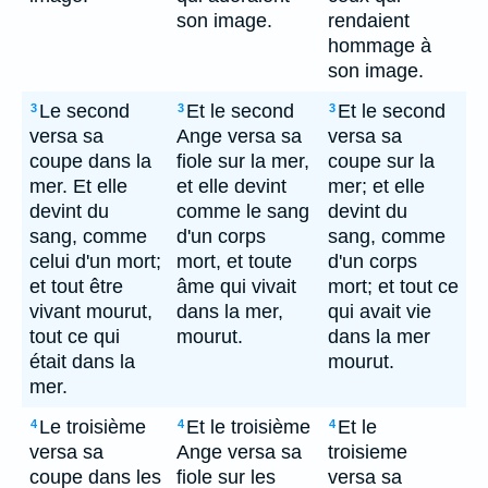
son image.
rendaient
hommage à
son image.
Le second
Et le second
Et le second
3
3
3
versa sa
Ange versa sa
versa sa
coupe dans la
fiole sur la mer,
coupe sur la
mer. Et elle
et elle devint
mer; et elle
devint du
comme le sang
devint du
sang, comme
d'un corps
sang, comme
celui d'un mort;
mort, et toute
d'un corps
et tout être
âme qui vivait
mort; et tout ce
vivant mourut,
dans la mer,
qui avait vie
tout ce qui
mourut.
dans la mer
était dans la
mourut.
mer.
Le troisième
Et le troisième
Et le
4
4
4
versa sa
Ange versa sa
troisieme
coupe dans les
fiole sur les
versa sa