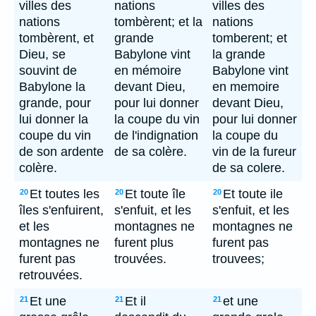
villes des
nations
villes des
nations
tombèrent; et la
nations
tombèrent, et
grande
tomberent; et
Dieu, se
Babylone vint
la grande
souvint de
en mémoire
Babylone vint
Babylone la
devant Dieu,
en memoire
grande, pour
pour lui donner
devant Dieu,
lui donner la
la coupe du vin
pour lui donner
coupe du vin
de l'indignation
la coupe du
de son ardente
de sa colère.
vin de la fureur
colère.
de sa colere.
Et toutes les
Et toute île
Et toute ile
20
20
20
îles s'enfuirent,
s'enfuit, et les
s'enfuit, et les
et les
montagnes ne
montagnes ne
montagnes ne
furent plus
furent pas
furent pas
trouvées.
trouvees;
retrouvées.
Et une
Et il
et une
21
21
21