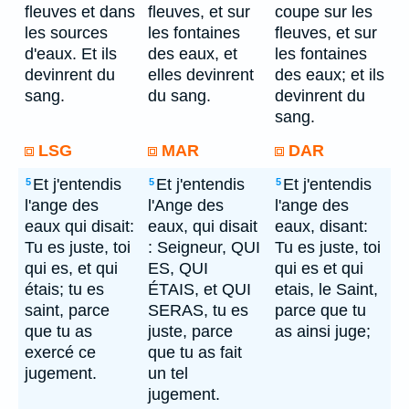
fleuves et dans
fleuves, et sur
coupe sur les
les sources
les fontaines
fleuves, et sur
d'eaux. Et ils
des eaux, et
les fontaines
devinrent du
elles devinrent
des eaux; et ils
sang.
du sang.
devinrent du
sang.
LSG
MAR
DAR
Et j'entendis
Et j'entendis
Et j'entendis
5
5
5
l'ange des
l'Ange des
l'ange des
eaux qui disait:
eaux, qui disait
eaux, disant:
Tu es juste, toi
: Seigneur, QUI
Tu es juste, toi
qui es, et qui
ES, QUI
qui es et qui
étais; tu es
ÉTAIS, et QUI
etais, le Saint,
saint, parce
SERAS, tu es
parce que tu
que tu as
juste, parce
as ainsi juge;
exercé ce
que tu as fait
jugement.
un tel
jugement.