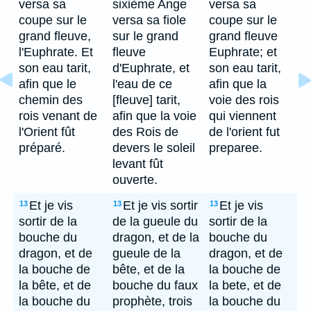
versa sa
sixième Ange
versa sa
coupe sur le
versa sa fiole
coupe sur le
grand fleuve,
sur le grand
grand fleuve
l'Euphrate. Et
fleuve
Euphrate; et
son eau tarit,
d'Euphrate, et
son eau tarit,
afin que le
l'eau de ce
afin que la
chemin des
[fleuve] tarit,
voie des rois
rois venant de
afin que la voie
qui viennent
l'Orient fût
des Rois de
de l'orient fut
préparé.
devers le soleil
preparee.
levant fût
ouverte.
Et je vis
Et je vis sortir
Et je vis
13
13
13
sortir de la
de la gueule du
sortir de la
bouche du
dragon, et de la
bouche du
dragon, et de
gueule de la
dragon, et de
la bouche de
bête, et de la
la bouche de
la bête, et de
bouche du faux
la bete, et de
la bouche du
prophète, trois
la bouche du