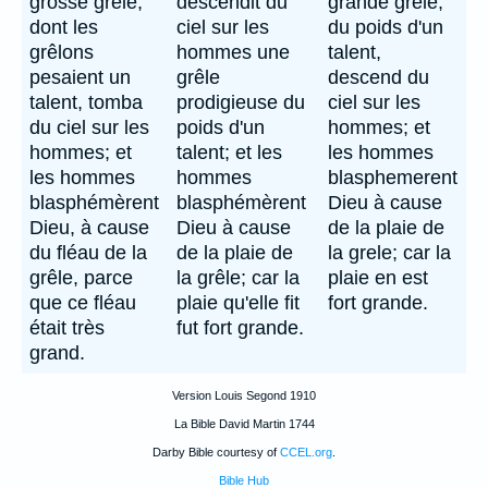
grosse grêle,
descendit du
grande grele,
dont les
ciel sur les
du poids d'un
grêlons
hommes une
talent,
pesaient un
grêle
descend du
talent, tomba
prodigieuse du
ciel sur les
du ciel sur les
poids d'un
hommes; et
hommes; et
talent; et les
les hommes
les hommes
hommes
blasphemerent
blasphémèrent
blasphémèrent
Dieu à cause
Dieu, à cause
Dieu à cause
de la plaie de
du fléau de la
de la plaie de
la grele; car la
grêle, parce
la grêle; car la
plaie en est
que ce fléau
plaie qu'elle fit
fort grande.
était très
fut fort grande.
grand.
Version Louis Segond 1910
La Bible David Martin 1744
Darby Bible courtesy of
CCEL.org
.
Bible Hub