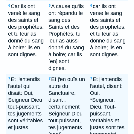
Car ils ont
A cause qu'ils
car ils ont
6
6
6
versé le sang
ont répandu le
verse le sang
des saints et
sang des
des saints et
des prophètes,
Saints et des
des prophetes,
et tu leur as
Prophètes, tu
et tu leur as
donné du sang
leur as aussi
donne du sang
à boire: ils en
donné du sang
à boire; ils en
sont dignes.
à boire; car ils
sont dignes.
[en] sont
dignes.
Et j'entendis
Et j'en ouïs un
Et j'entendis
7
7
7
l'autel qui
autre du
l'autel, disant:
disait: Oui,
Sanctuaire,
Oui,
Seigneur Dieu
disant :
*Seigneur,
tout-puissant,
certainement
Dieu, Tout-
tes jugements
Seigneur Dieu
puissant,
sont véritables
tout-puissant,
veritables et
et justes.
tes jugements
justes sont tes