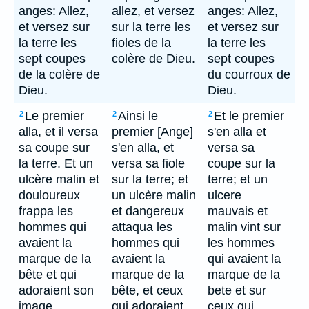
anges: Allez,
allez, et versez
anges: Allez,
et versez sur
sur la terre les
et versez sur
la terre les
fioles de la
la terre les
sept coupes
colère de Dieu.
sept coupes
de la colère de
du courroux de
Dieu.
Dieu.
Le premier
Ainsi le
Et le premier
2
2
2
alla, et il versa
premier [Ange]
s'en alla et
sa coupe sur
s'en alla, et
versa sa
la terre. Et un
versa sa fiole
coupe sur la
ulcère malin et
sur la terre; et
terre; et un
douloureux
un ulcère malin
ulcere
frappa les
et dangereux
mauvais et
hommes qui
attaqua les
malin vint sur
avaient la
hommes qui
les hommes
marque de la
avaient la
qui avaient la
bête et qui
marque de la
marque de la
adoraient son
bête, et ceux
bete et sur
image.
qui adoraient
ceux qui