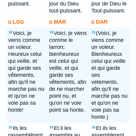
puissant.
jour du Dieu
jour de Dieu le
tout-puissant.
Tout-puissant.
LSG
MAR
DAR
Voici, je
Voici, je viens
(Voici, je
15
15
15
viens comme
comme le
viens comme
un voleur.
larron;
un voleur.
Heureux celui
bienheureux
Bienheureux
qui veille, et
est celui qui
celui qui veille
qui garde ses
veille, et qui
et qui garde
vêtements,
garde ses
ses
afin qu'il ne
vêtements, afin
vetements,
marche pas nu
de ne marcher
afin qu'il ne
et qu'on ne
point nu, et
marche pas nu
voie pas sa
qu'on ne voie
et qu'on ne
honte!
point sa honte.
voie pas sa
honte.)
Ils les
Et il les
Et ils les
16
16
16
rassemblèrent
assembla au
assemblerent