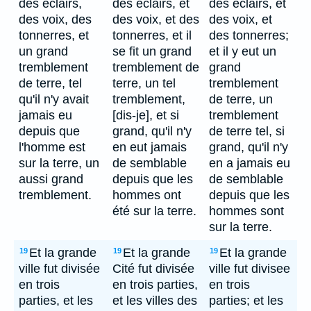
des éclairs,
des éclairs, et
des eclairs, et
des voix, des
des voix, et des
des voix, et
tonnerres, et
tonnerres, et il
des tonnerres;
un grand
se fit un grand
et il y eut un
tremblement
tremblement de
grand
de terre, tel
terre, un tel
tremblement
qu'il n'y avait
tremblement,
de terre, un
jamais eu
[dis-je], et si
tremblement
depuis que
grand, qu'il n'y
de terre tel, si
l'homme est
en eut jamais
grand, qu'il n'y
sur la terre, un
de semblable
en a jamais eu
aussi grand
depuis que les
de semblable
tremblement.
hommes ont
depuis que les
été sur la terre.
hommes sont
sur la terre.
Et la grande
Et la grande
Et la grande
19
19
19
ville fut divisée
Cité fut divisée
ville fut divisee
en trois
en trois parties,
en trois
parties, et les
et les villes des
parties; et les