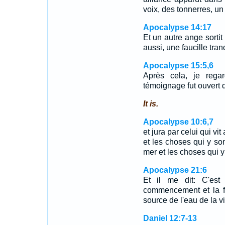
voix, des tonnerres, un 
Apocalypse 14:17
Et un autre ange sortit 
aussi, une faucille tran
Apocalypse 15:5,6
Après cela, je rega
témoignage fut ouvert 
It is.
Apocalypse 10:6,7
et jura par celui qui vit
et les choses qui y sont
mer et les choses qui y
Apocalypse 21:6
Et il me dit: C'est 
commencement et la fi
source de l'eau de la vi
Daniel 12:7-13