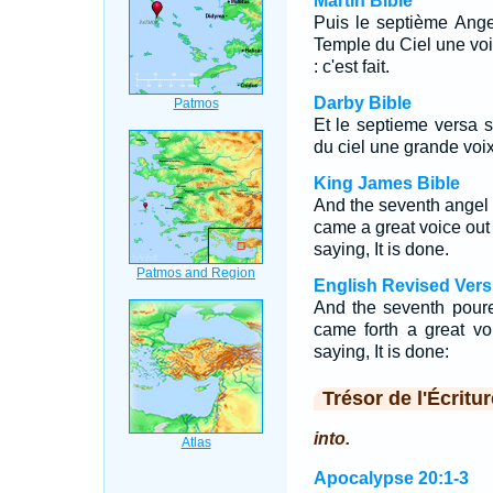
Martin Bible
Puis le septième Ange v
Temple du Ciel une voix
: c'est fait.
Darby Bible
Et le septieme versa sa
du ciel une grande voix 
King James Bible
And the seventh angel p
came a great voice out 
saying, It is done.
English Revised Vers
And the seventh poure
came forth a great vo
saying, It is done:
Trésor de l'Écritur
into.
Apocalypse 20:1-3