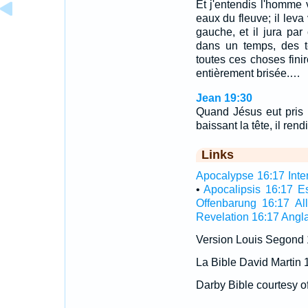
Et j'entendis l'homme 
eaux du fleuve; il leva
gauche, et il jura par
dans un temps, des t
toutes ces choses fini
entièrement brisée.…
Jean 19:30
Quand Jésus eut pris le
baissant la tête, il rendit
Links
Apocalypse 16:17 Inter
•
Apocalipsis 16:17 E
Offenbarung 16:17 A
Revelation 16:17 Angla
Version Louis Segond
La Bible David Martin 
Darby Bible courtesy o