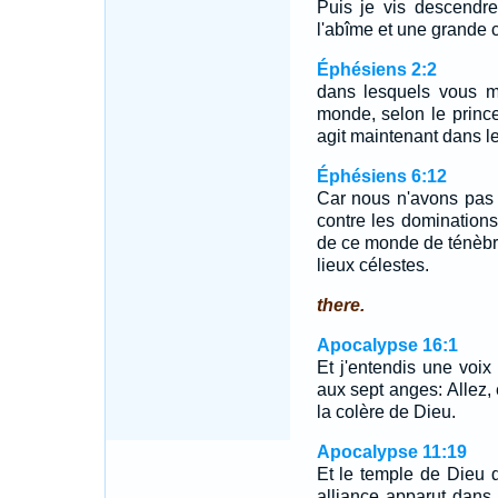
Puis je vis descendre
l'abîme et une grande
Éphésiens 2:2
dans lesquels vous ma
monde, selon le prince 
agit maintenant dans les
Éphésiens 6:12
Car nous n'avons pas à
contre les dominations,
de ce monde de ténèbre
lieux célestes.
there.
Apocalypse 16:1
Et j'entendis une voix 
aux sept anges: Allez, 
la colère de Dieu.
Apocalypse 11:19
Et le temple de Dieu da
alliance apparut dans 