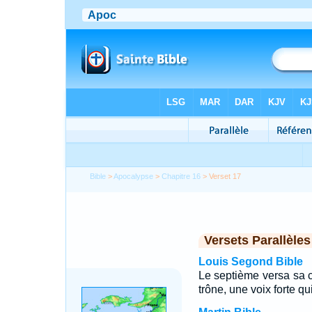
Bible
>
Apocalypse
>
Chapitre 16
> Verset 17
Versets Parallèles
Louis Segond Bible
Le septième versa sa co
trône, une voix forte qui