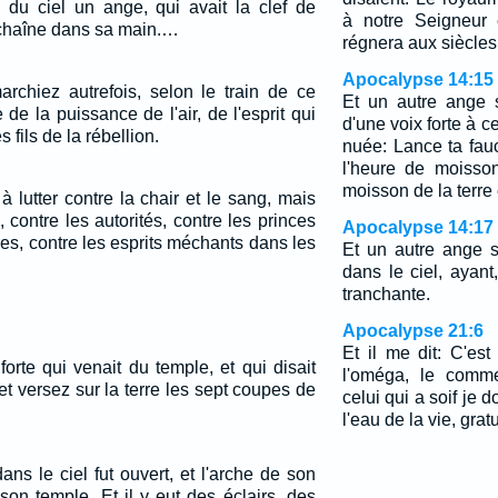
 du ciel un ange, qui avait la clef de
à notre Seigneur 
 chaîne dans sa main.…
régnera aux siècles
Apocalypse 14:15
rchiez autrefois, selon le train de ce
Et un autre ange s
de la puissance de l'air, de l'esprit qui
d'une voix forte à ce
 fils de la rébellion.
nuée: Lance ta fauc
l'heure de moisso
moisson de la terre
 lutter contre la chair et le sang, mais
 contre les autorités, contre les princes
Apocalypse 14:17
s, contre les esprits méchants dans les
Et un autre ange s
dans le ciel, ayant,
tranchante.
Apocalypse 21:6
Et il me dit: C'est 
forte qui venait du temple, et qui disait
l'oméga, le comme
et versez sur la terre les sept coupes de
celui qui a soif je 
l'eau de la vie, grat
ns le ciel fut ouvert, et l'arche de son
son temple. Et il y eut des éclairs, des