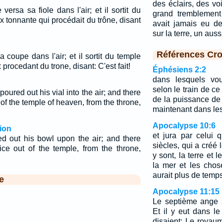
des éclairs, des vo
ersa sa fiole dans l'air; et il sortit du
grand tremblement 
 tonnante qui procédait du trône, disant
avait jamais eu d
sur la terre, un au
Références Cro
 coupe dans l'air; et il sortit du temple
procedant du trone, disant: C'est fait!
Éphésiens 2:2
dans lesquels vou
selon le train de c
oured out his vial into the air; and there
de la puissance de l'
of the temple of heaven, from the throne,
maintenant dans les 
Apocalypse 10:6
ion
et jura par celui 
d out his bowl upon the air; and there
siècles, qui a créé 
ice out of the temple, from the throne,
y sont, la terre et 
la mer et les chose
aurait plus de temps
e
Apocalypse 11:15
Le septième ange 
Et il y eut dans le
disaient: Le roya