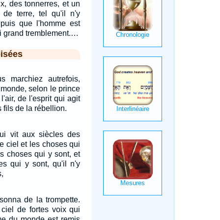
ix, des tonnerres, et un
de terre, tel qu'il n'y
epuis que l'homme est
ssi grand tremblement.…
isées
s marchiez autrefois,
e monde, selon le prince
air, de l'esprit qui agit
fils de la rébellion.
qui vit aux siècles des
le ciel et les choses qui
les choses qui y sont, et
s qui y sont, qu'il n'y
,
sonna de la trompette.
 ciel de fortes voix qui
ume du monde est remis