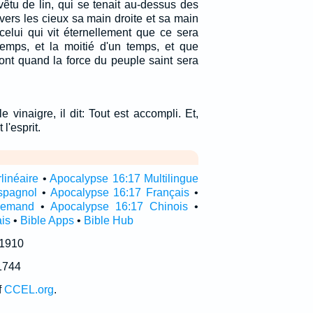
vêtu de lin, qui se tenait au-dessus des
 vers les cieux sa main droite et sa main
 celui qui vit éternellement que ce sera
emps, et la moitié d'un temps, et que
ront quand la force du peuple saint sera
 vinaigre, il dit: Tout est accompli. Et,
 l'esprit.
linéaire
•
Apocalypse 16:17 Multilingue
spagnol
•
Apocalypse 16:17 Français
•
llemand
•
Apocalypse 16:17 Chinois
•
is
•
Bible Apps
•
Bible Hub
 1910
1744
f
CCEL.org
.