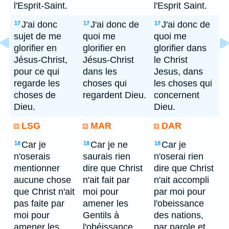
l'Esprit-Saint.
l'Esprit Saint.
J'ai donc
J'ai donc de
J'ai donc de
17
17
17
sujet de me
quoi me
quoi me
glorifier en
glorifier en
glorifier dans
Jésus-Christ,
Jésus-Christ
le Christ
pour ce qui
dans les
Jesus, dans
regarde les
choses qui
les choses qui
choses de
regardent Dieu.
concernent
Dieu.
Dieu.
LSG
MAR
DAR
Car je
Car je ne
Car je
18
18
18
n'oserais
saurais rien
n'oserai rien
mentionner
dire que Christ
dire que Christ
aucune chose
n'ait fait par
n'ait accompli
que Christ n'ait
moi pour
par moi pour
pas faite par
amener les
l'obeissance
moi pour
Gentils à
des nations,
amener les
l'obéissance
par parole et