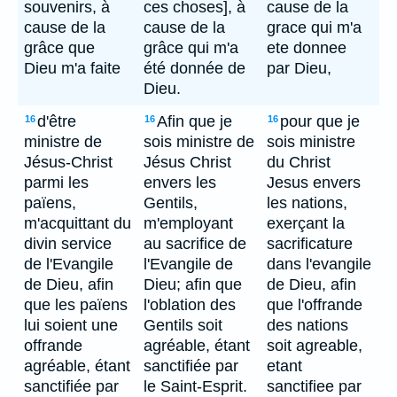
souvenirs, à
ces choses], à
cause de la
cause de la
cause de la
grace qui m'a
grâce que
grâce qui m'a
ete donnee
Dieu m'a faite
été donnée de
par Dieu,
Dieu.
d'être
Afin que je
pour que je
16
16
16
ministre de
sois ministre de
sois ministre
Jésus-Christ
Jésus Christ
du Christ
parmi les
envers les
Jesus envers
païens,
Gentils,
les nations,
m'acquittant du
m'employant
exerçant la
divin service
au sacrifice de
sacrificature
de l'Evangile
l'Evangile de
dans l'evangile
de Dieu, afin
Dieu; afin que
de Dieu, afin
que les païens
l'oblation des
que l'offrande
lui soient une
Gentils soit
des nations
offrande
agréable, étant
soit agreable,
agréable, étant
sanctifiée par
etant
sanctifiée par
le Saint-Esprit.
sanctifiee par