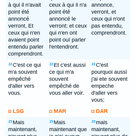
à qui il n'avait
ceux à qui il n'a
annonce,
point été
point été
verront, et
annoncé
annoncé le
ceux qui n'ont
verront, Et
verront; et ceux
pas entendu,
ceux qui n'en
qui n'en ont
comprendront.
avaient point
point ouï parler
entendu parler
l'entendront.
comprendront.
C'est ce qui
Et c'est aussi
C'est
22
22
22
m'a souvent
ce qui m'a
pourquoi aussi
empêché
souvent
j'ai ete souvent
d'aller vers
empêché de
empeche
vous.
vous aller voir.
d'aller vers
vous;
LSG
MAR
DAR
Mais
Mais
mais
23
23
23
maintenant,
maintenant que
maintenant,