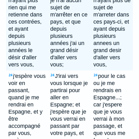
n'ayant plus
je n'ai aucun
n'ayant plus de
rien qui me
sujet de
sujet de
retienne dans
m'arrêter en ce
m'arreter dans
ces contrées,
pays, et que
ces pays-ci, et
et ayant
depuis
ayant depuis
depuis
plusieurs
plusieurs
plusieurs
années j'ai un
annees un
années le
grand désir
grand desir
désir d'aller
d'aller vers
d'aller vers
vers vous,
vous;
vous,
j'espère vous
J'irai vers
pour le cas
24
24
24
voir en
vous lorsque je
ou je me
passant,
partirai pour
rendrais en
quand je me
aller en
Espagne...;
rendrai en
Espagne; et
car j'espere
Espagne, et y
j'espère que je
que je vous
être
vous verrai en
verrai à mon
accompagné
passant par
passage, et
par vous,
votre pays, et
que vous me