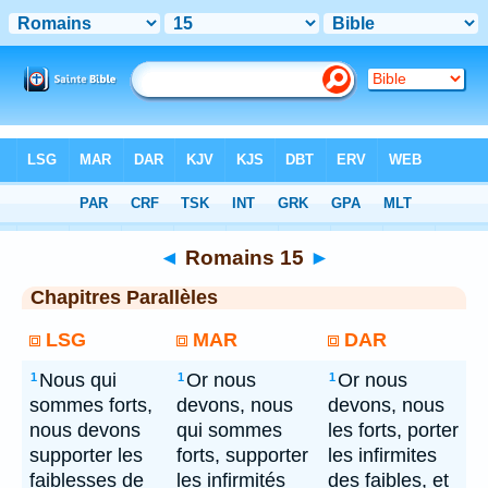
Bible
> Romains 15
◄
Romains 15
►
Chapitres Parallèles
LSG
MAR
DAR
Nous qui
Or nous
Or nous
1
1
1
sommes forts,
devons, nous
devons, nous
nous devons
qui sommes
les forts, porter
supporter les
forts, supporter
les infirmites
faiblesses de
les infirmités
des faibles, et