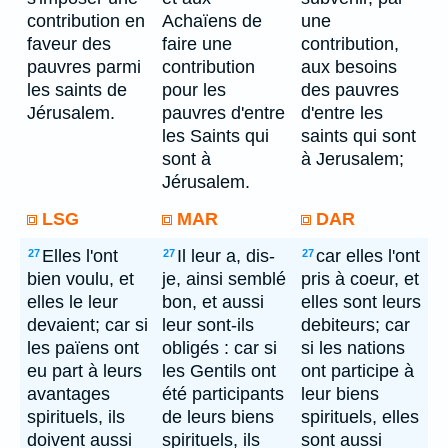
contribution en
Achaïens de
une
faveur des
faire une
contribution,
pauvres parmi
contribution
aux besoins
les saints de
pour les
des pauvres
Jérusalem.
pauvres d'entre
d'entre les
les Saints qui
saints qui sont
sont à
à Jerusalem;
Jérusalem.
LSG
MAR
DAR
Elles l'ont
Il leur a, dis-
car elles l'ont
27
27
27
bien voulu, et
je, ainsi semblé
pris à coeur, et
elles le leur
bon, et aussi
elles sont leurs
devaient; car si
leur sont-ils
debiteurs; car
les païens ont
obligés : car si
si les nations
eu part à leurs
les Gentils ont
ont participe à
avantages
été participants
leur biens
spirituels, ils
de leurs biens
spirituels, elles
doivent aussi
spirituels, ils
sont aussi