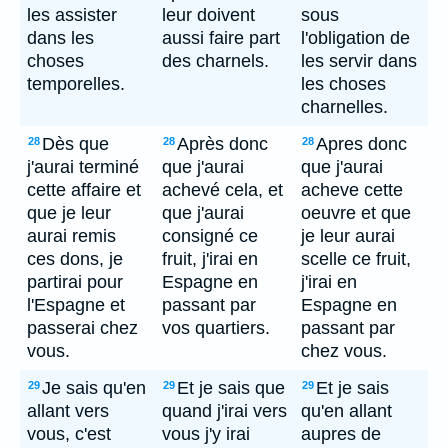
les assister
leur doivent
sous
dans les
aussi faire part
l'obligation de
choses
des charnels.
les servir dans
temporelles.
les choses
charnelles.
Dès que
Après donc
Apres donc
28
28
28
j'aurai terminé
que j'aurai
que j'aurai
cette affaire et
achevé cela, et
acheve cette
que je leur
que j'aurai
oeuvre et que
aurai remis
consigné ce
je leur aurai
ces dons, je
fruit, j'irai en
scelle ce fruit,
partirai pour
Espagne en
j'irai en
l'Espagne et
passant par
Espagne en
passerai chez
vos quartiers.
passant par
vous.
chez vous.
Je sais qu'en
Et je sais que
Et je sais
29
29
29
allant vers
quand j'irai vers
qu'en allant
vous, c'est
vous j'y irai
aupres de