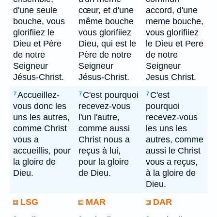
d'une seule
cœur, et d'une
accord, d'une
bouche, vous
même bouche
meme bouche,
glorifiiez le
vous glorifiiez
vous glorifiiez
Dieu et Père
Dieu, qui est le
le Dieu et Pere
de notre
Père de notre
de notre
Seigneur
Seigneur
Seigneur
Jésus-Christ.
Jésus-Christ.
Jesus Christ.
Accueillez-
C'est pourquoi
C'est
7
7
7
vous donc les
recevez-vous
pourquoi
uns les autres,
l'un l'autre,
recevez-vous
comme Christ
comme aussi
les uns les
vous a
Christ nous a
autres, comme
accueillis, pour
reçus à lui,
aussi le Christ
la gloire de
pour la gloire
vous a reçus,
Dieu.
de Dieu.
à la gloire de
Dieu.
LSG
MAR
DAR