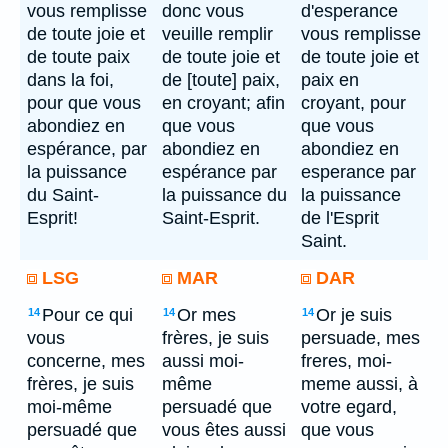
vous remplisse
donc vous
d'esperance
de toute joie et
veuille remplir
vous remplisse
de toute paix
de toute joie et
de toute joie et
dans la foi,
de [toute] paix,
paix en
pour que vous
en croyant; afin
croyant, pour
abondiez en
que vous
que vous
espérance, par
abondiez en
abondiez en
la puissance
espérance par
esperance par
du Saint-
la puissance du
la puissance
Esprit!
Saint-Esprit.
de l'Esprit
Saint.
LSG
MAR
DAR
Pour ce qui
Or mes
Or je suis
14
14
14
vous
frères, je suis
persuade, mes
concerne, mes
aussi moi-
freres, moi-
frères, je suis
même
meme aussi, à
moi-même
persuadé que
votre egard,
persuadé que
vous êtes aussi
que vous