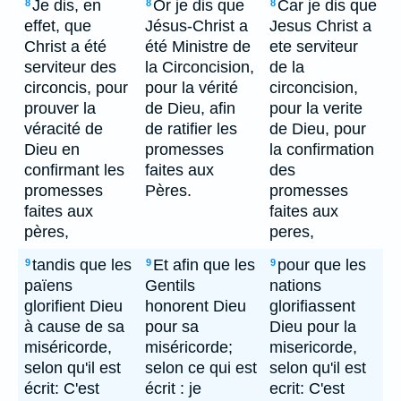
Je dis, en
Or je dis que
Car je dis que
8
8
8
effet, que
Jésus-Christ a
Jesus Christ a
Christ a été
été Ministre de
ete serviteur
serviteur des
la Circoncision,
de la
circoncis, pour
pour la vérité
circoncision,
prouver la
de Dieu, afin
pour la verite
véracité de
de ratifier les
de Dieu, pour
Dieu en
promesses
la confirmation
confirmant les
faites aux
des
promesses
Pères.
promesses
faites aux
faites aux
pères,
peres,
tandis que les
Et afin que les
pour que les
9
9
9
païens
Gentils
nations
glorifient Dieu
honorent Dieu
glorifiassent
à cause de sa
pour sa
Dieu pour la
miséricorde,
miséricorde;
misericorde,
selon qu'il est
selon ce qui est
selon qu'il est
écrit: C'est
écrit : je
ecrit: C'est