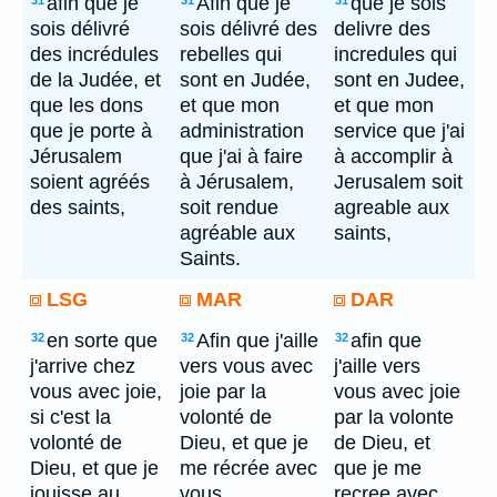
afin que je
Afin que je
que je sois
31
31
31
sois délivré
sois délivré des
delivre des
des incrédules
rebelles qui
incredules qui
de la Judée, et
sont en Judée,
sont en Judee,
que les dons
et que mon
et que mon
que je porte à
administration
service que j'ai
Jérusalem
que j'ai à faire
à accomplir à
soient agréés
à Jérusalem,
Jerusalem soit
des saints,
soit rendue
agreable aux
agréable aux
saints,
Saints.
LSG
MAR
DAR
en sorte que
Afin que j'aille
afin que
32
32
32
j'arrive chez
vers vous avec
j'aille vers
vous avec joie,
joie par la
vous avec joie
si c'est la
volonté de
par la volonte
volonté de
Dieu, et que je
de Dieu, et
Dieu, et que je
me récrée avec
que je me
jouisse au
vous.
recree avec