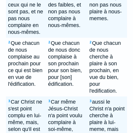
ceux qui ne le
des faibles, et
non pas nous
sont pas, et ne
non pas nous
plaire à nous-
pas nous
complaire à
memes.
complaire en
nous-mêmes.
nous-mêmes.
Que chacun
Que chacun
Que chacun
2
2
2
de nous
de nous donc
de nous
complaise au
complaise à
cherche à
prochain pour
son prochain
plaire à son
ce qui est bien
pour son bien,
prochain, en
en vue de
pour [son]
vue du bien,
l'édification.
édification.
pour
l'edification.
Car Christ ne
Car même
aussi le
3
3
3
s'est point
Jésus-Christ
Christ n'a point
complu en lui-
n'a point voulu
cherche à
même, mais,
complaire à
plaire à lui-
selon qu'il est
soi-même,
meme, mais