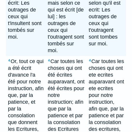
écrit: Les
mais selon ce
selon qu'il est
outrages de
qui est écrit [de
ecrit: Les
ceux qui
lui] : les
outrages de
t'insultent sont
outrages de
ceux qui
tombés sur
ceux qui
t'outragent
moi.
t'outragent sont
sont tombes
tombés sur
sur moi.
moi.
Or, tout ce qui
Car toutes les
Car toutes les
4
4
4
a été écrit
choses qui ont
choses qui ont
d'avance l'a
été écrites
ete ecrites
été pour notre
auparavant, ont
auparavant ont
instruction, afin
été écrites pour
ete ecrites
que, par la
notre
pour notre
patience, et
instruction; afin
instruction,
par la
que par la
afin que, par la
consolation
patience et par
patience et par
que donnent
la consolation
la consolation
les Ecritures,
des Ecritures
des ecritures,