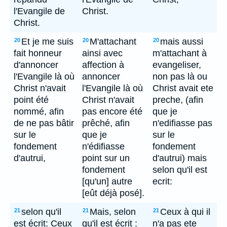
l'Evangile de
Christ.
Christ.
Et je me suis
M'attachant
mais aussi
20
20
20
fait honneur
ainsi avec
m'attachant à
d'annoncer
affection à
evangeliser,
l'Evangile là où
annoncer
non pas là ou
Christ n'avait
l'Evangile là où
Christ avait ete
point été
Christ n'avait
preche, (afin
nommé, afin
pas encore été
que je
de ne pas bâtir
prêché, afin
n'edifiasse pas
sur le
que je
sur le
fondement
n'édifiasse
fondement
d'autrui,
point sur un
d'autrui) mais
fondement
selon qu'il est
[qu'un] autre
ecrit:
[eût déjà posé].
selon qu'il
Mais, selon
Ceux à qui il
21
21
21
est écrit: Ceux
qu'il est écrit :
n'a pas ete