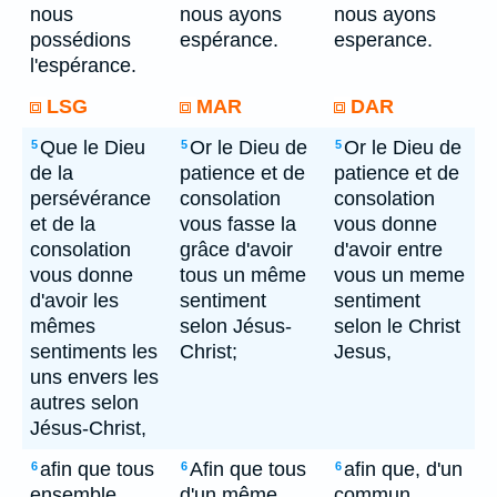
nous
nous ayons
nous ayons
possédions
espérance.
esperance.
l'espérance.
LSG
MAR
DAR
Que le Dieu
Or le Dieu de
Or le Dieu de
5
5
5
de la
patience et de
patience et de
persévérance
consolation
consolation
et de la
vous fasse la
vous donne
consolation
grâce d'avoir
d'avoir entre
vous donne
tous un même
vous un meme
d'avoir les
sentiment
sentiment
mêmes
selon Jésus-
selon le Christ
sentiments les
Christ;
Jesus,
uns envers les
autres selon
Jésus-Christ,
afin que tous
Afin que tous
afin que, d'un
6
6
6
ensemble,
d'un même
commun