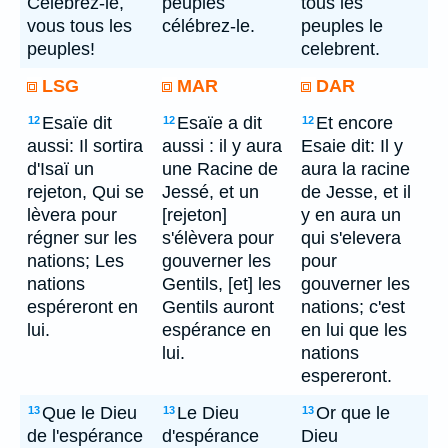
Célébrez-le,
peuples
tous les
vous tous les
célébrez-le.
peuples le
peuples!
celebrent.
LSG
MAR
DAR
Esaïe dit
Esaïe a dit
Et encore
12
12
12
aussi: Il sortira
aussi : il y aura
Esaie dit: Il y
d'Isaï un
une Racine de
aura la racine
rejeton, Qui se
Jessé, et un
de Jesse, et il
lèvera pour
[rejeton]
y en aura un
régner sur les
s'élèvera pour
qui s'elevera
nations; Les
gouverner les
pour
nations
Gentils, [et] les
gouverner les
espéreront en
Gentils auront
nations; c'est
lui.
espérance en
en lui que les
lui.
nations
espereront.
Que le Dieu
Le Dieu
Or que le
13
13
13
de l'espérance
d'espérance
Dieu