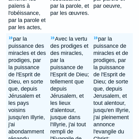
païens à
par la parole, et
par oeuvre,
l'obéissance,
par les œuvres.
par la parole et
par les actes,
par la
Avec la vertu
par la
19
19
19
puissance des
des prodiges et
puissance de
miracles et des
des miracles,
miracles et de
prodiges, par
par la
prodiges, par
la puissance
puissance de
la puissance
de l'Esprit de
l'Esprit de Dieu;
de l'Esprit de
Dieu, en sorte
tellement que
Dieu; de sorte
que, depuis
depuis
que, depuis
Jérusalem et
Jérusalem, et
Jerusalem, et
les pays
les lieux
tout alentour,
voisins
d'alentour,
jusqu'en Illyrie,
jusqu'en Illyrie,
jusque dans
j'ai pleinement
j'ai
l'Illyrie, j'ai tout
annonce
abondamment
rempli de
l'evangile du
répandu
l'Evangile de
Christ;