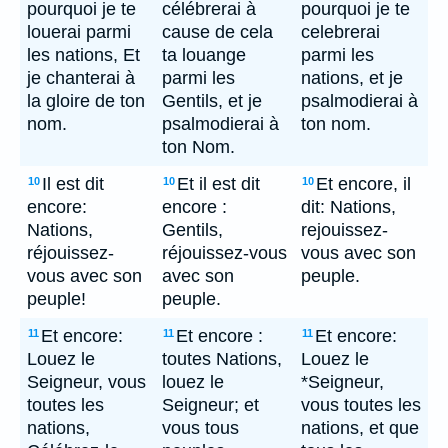
pourquoi je te
célébrerai à
pourquoi je te
louerai parmi
cause de cela
celebrerai
les nations, Et
ta louange
parmi les
je chanterai à
parmi les
nations, et je
la gloire de ton
Gentils, et je
psalmodierai à
nom.
psalmodierai à
ton nom.
ton Nom.
Il est dit
Et il est dit
Et encore, il
10
10
10
encore:
encore :
dit: Nations,
Nations,
Gentils,
rejouissez-
réjouissez-
réjouissez-vous
vous avec son
vous avec son
avec son
peuple.
peuple!
peuple.
Et encore:
Et encore :
Et encore:
11
11
11
Louez le
toutes Nations,
Louez le
Seigneur, vous
louez le
*Seigneur,
toutes les
Seigneur; et
vous toutes les
nations,
vous tous
nations, et que