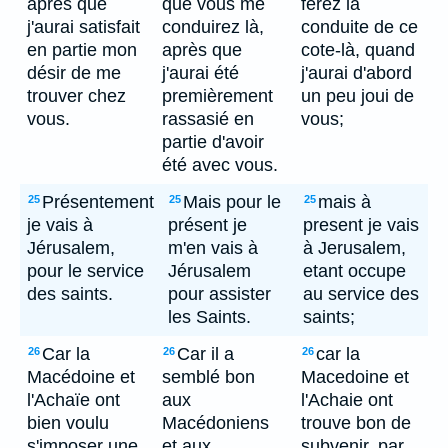
après que
que vous me
ferez la
j'aurai satisfait
conduirez là,
conduite de ce
en partie mon
après que
cote-là, quand
désir de me
j'aurai été
j'aurai d'abord
trouver chez
premièrement
un peu joui de
vous.
rassasié en
vous;
partie d'avoir
été avec vous.
Présentement
Mais pour le
mais à
25
25
25
je vais à
présent je
present je vais
Jérusalem,
m'en vais à
à Jerusalem,
pour le service
Jérusalem
etant occupe
des saints.
pour assister
au service des
les Saints.
saints;
Car la
Car il a
car la
26
26
26
Macédoine et
semblé bon
Macedoine et
l'Achaïe ont
aux
l'Achaie ont
bien voulu
Macédoniens
trouve bon de
s'imposer une
et aux
subvenir, par