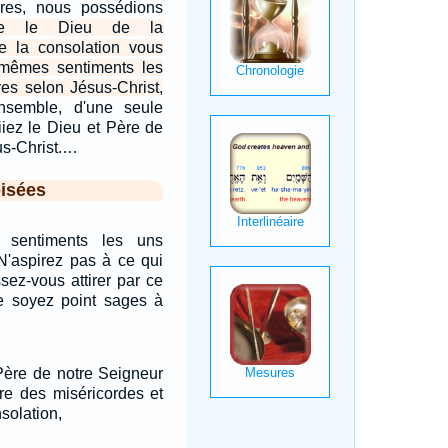
ures, nous possédions
e le Dieu de la
e la consolation vous
 mêmes sentiments les
res selon Jésus-Christ,
nsemble, d'une seule
iiez le Dieu et Père de
us-Christ.…
isées
sentiments les uns
 N'aspirez pas à ce qui
ssez-vous attirer par ce
e soyez point sages à
 Père de notre Seigneur
ère des miséricordes et
solation,