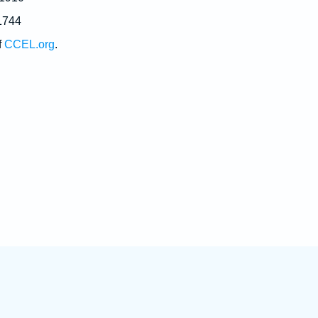
1744
f
CCEL.org
.