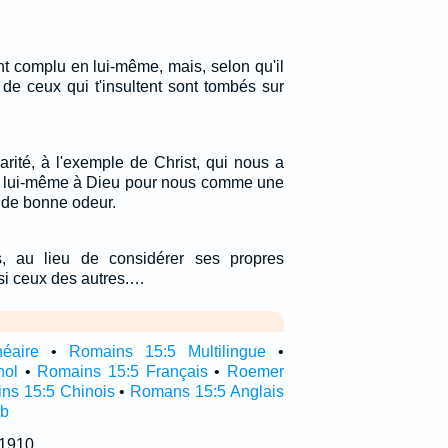
nt complu en lui-même, mais, selon qu'il
 de ceux qui t'insultent sont tombés sur
rité, à l'exemple de Christ, qui nous a
vré lui-même à Dieu pour nous comme une
e de bonne odeur.
 au lieu de considérer ses propres
ssi ceux des autres.…
néaire
•
Romains 15:5 Multilingue
•
nol
•
Romains 15:5 Français
•
Roemer
ns 15:5 Chinois
•
Romans 15:5 Anglais
ub
 1910