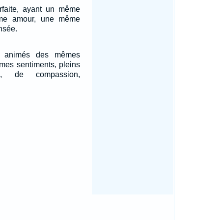
rfaite, ayant un même
ême amour, une même
nsée.
us animés des mêmes
mes sentiments, pleins
el, de compassion,