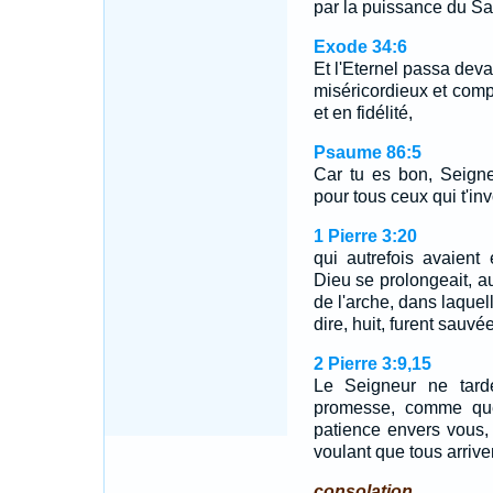
par la puissance du Sai
Exode 34:6
Et l'Eternel passa devant
miséricordieux et compa
et en fidélité,
Psaume 86:5
Car tu es bon, Seigne
pour tous ceux qui t'in
1 Pierre 3:20
qui autrefois avaient
Dieu se prolongeait, a
de l'arche, dans laquel
dire, huit, furent sauvée
2 Pierre 3:9,15
Le Seigneur ne tard
promesse, comme quel
patience envers vous,
voulant que tous arriv
consolation.