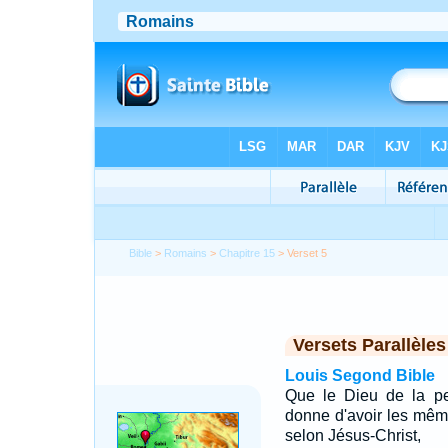
Bible
>
Romains
>
Chapitre 15
> Verset 5
Versets Parallèles
Louis Segond Bible
Que le Dieu de la pe
donne d'avoir les mêm
selon Jésus-Christ,