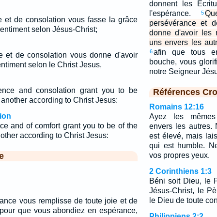
donnent les Ecrit
l'espérance.
Qu
5
e et de consolation vous fasse la grâce
persévérance et d
entiment selon Jésus-Christ;
donne d'avoir les
uns envers les aut
afin que tous e
6
e et de consolation vous donne d'avoir
bouche, vous glorif
timent selon le Christ Jesus,
notre Seigneur Jés
nce and consolation grant you to be
Références Cro
another according to Christ Jesus:
Romains 12:16
ion
Ayez les mêmes 
e and of comfort grant you to be of the
envers les autres.
ther according to Christ Jesus:
est élevé, mais lai
qui est humble. N
e
vos propres yeux.
2 Corinthiens 1:3
Béni soit Dieu, le
Jésus-Christ, le P
le Dieu de toute con
ance vous remplisse de toute joie et de
i, pour que vous abondiez en espérance,
Philippiens 2:2