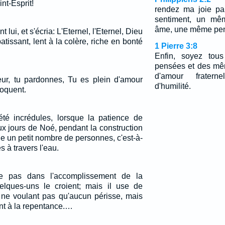
nt-Esprit!
rendez ma joie pa
sentiment, un m
âme, une même pe
 lui, et s'écria: L'Eternel, l'Eternel, Dieu
tissant, lent à la colère, riche en bonté
1 Pierre 3:8
Enfin, soyez to
pensées et des mê
d'amour fratern
ur, tu pardonnes, Tu es plein d'amour
d'humilité.
voquent.
 été incrédules, lorsque la patience de
ux jours de Noé, pendant la construction
le un petit nombre de personnes, c'est-à-
s à travers l'eau.
e pas dans l'accomplissement de la
ques-uns le croient; mais il use de
 ne voulant pas qu'aucun périsse, mais
ent à la repentance.…