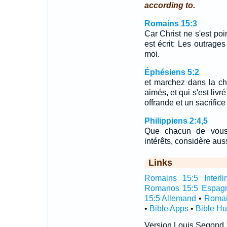
according to.
Romains 15:3
Car Christ ne s'est poi
est écrit: Les outrages
moi.
Éphésiens 5:2
et marchez dans la cha
aimés, et qui s'est li
offrande et un sacrific
Philippiens 2:4,5
Que chacun de vous,
intérêts, considère au
Links
Romains 15:5 Interli
Romanos 15:5 Espag
15:5 Allemand
•
Romai
•
Bible Apps
•
Bible H
Version Louis Segond