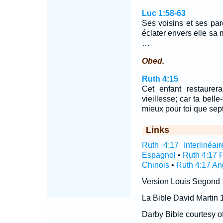
Luc 1:58-63
Ses voisins et ses pare
éclater envers elle sa m
…
Obed.
Ruth 4:15
Cet enfant restaurer
vieillesse; car ta belle-
mieux pour toi que sept 
Links
Ruth 4:17 Interlinéair
Espagnol
•
Ruth 4:17 
Chinois
•
Ruth 4:17 An
Version Louis Segond
La Bible David Martin 
Darby Bible courtesy o