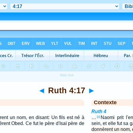
◄
Ruth 4:17
►
Contexte
Ruth 4
rent un nom, en disant: Un fils est né à
…
Naomi prit l'e
16
èrent Obed. Ce fut le père d'Isaï père de
sein, et elle fut sa 
donnèrent un nom, e