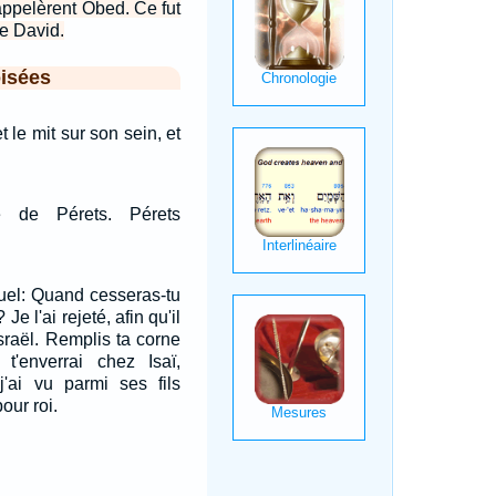
'appelèrent Obed. Ce fut
de David.
isées
t le mit sur son sein, et
té de Pérets. Pérets
muel: Quand cesseras-tu
Je l'ai rejeté, afin qu'il
sraël. Remplis ta corne
 t'enverrai chez Isaï,
j'ai vu parmi ses fils
our roi.