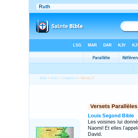
Bible
>
Ruth
>
Chapitre 4
> Verset 17
Versets Parallèles
Louis Segond Bible
Les voisines lui donnè
Naomi! Et elles l'appel
David.