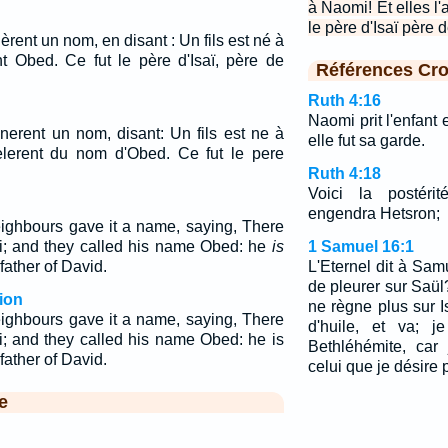
à Naomi! Et elles l
le père d'Isaï père 
èrent un nom, en disant : Un fils est né à
nt Obed. Ce fut le père d'Isaï, père de
Références Cro
Ruth 4:16
Naomi prit l'enfant e
nnerent un nom, disant: Un fils est ne à
elle fut sa garde.
elerent du nom d'Obed. Ce fut le pere
Ruth 4:18
Voici la postéri
engendra Hetsron;
ghbours gave it a name, saying, There
i; and they called his name Obed: he
is
1 Samuel 16:1
 father of David.
L'Eternel dit à Sa
de pleurer sur Saül? 
ion
ne règne plus sur I
ghbours gave it a name, saying, There
d'huile, et va; je
i; and they called his name Obed: he is
Bethléhémite, car 
 father of David.
celui que je désire p
e