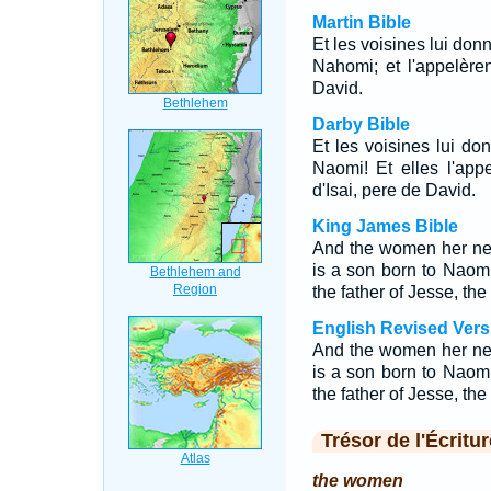
Martin Bible
Et les voisines lui donn
Nahomi; et l'appelère
David.
Darby Bible
Et les voisines lui do
Naomi! Et elles l'app
d'Isai, pere de David.
King James Bible
And the women her nei
is a son born to Naom
the father of Jesse, the
English Revised Vers
And the women her nei
is a son born to Naom
the father of Jesse, the
Trésor de l'Écritur
the women