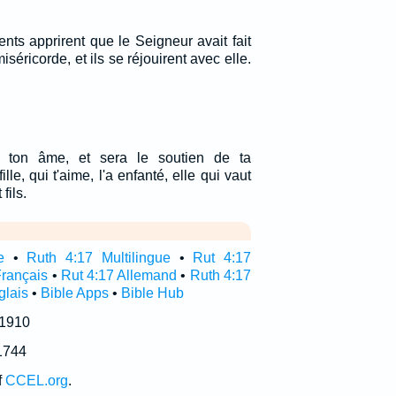
nts apprirent que le Seigneur avait fait
iséricorde, et ils se réjouirent avec elle.
a ton âme, et sera le soutien de ta
fille, qui t'aime, l'a enfanté, elle qui vaut
fils.
e
•
Ruth 4:17 Multilingue
•
Rut 4:17
Français
•
Rut 4:17 Allemand
•
Ruth 4:17
glais
•
Bible Apps
•
Bible Hub
 1910
1744
f
CCEL.org
.