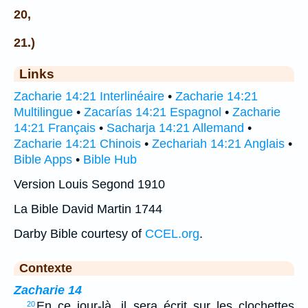
20,
21.)
Links
Zacharie 14:21 Interlinéaire
•
Zacharie 14:21
Multilingue
•
Zacarías 14:21 Espagnol
•
Zacharie
14:21 Français
•
Sacharja 14:21 Allemand
•
Zacharie 14:21 Chinois
•
Zechariah 14:21 Anglais
•
Bible Apps
•
Bible Hub
Version Louis Segond 1910
La Bible David Martin 1744
Darby Bible courtesy of
CCEL.org
.
Contexte
Zacharie 14
…
En ce jour-là, il sera écrit sur les clochettes
20