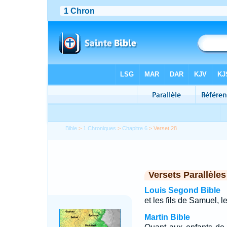
Bible
>
1 Chroniques
>
Chapitre 6
> Verset 28
Versets Parallèles
Louis Segond Bible
et les fils de Samuel, l
Martin Bible