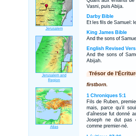
Quant aux enfants de S
Vasni, puis Abija.
Darby Bible
Et les fils de Samuel: l
King James Bible
And the sons of Samuel;
English Revised Vers
And the sons of Samue
Abijah.
Trésor de l'Écritur
firstborn.
1 Chroniques 5:1
Fils de Ruben, premier-
mais, parce qu'il sou
d'aînesse fut donné aux
Joseph ne dut pas ê
comme premier-né.