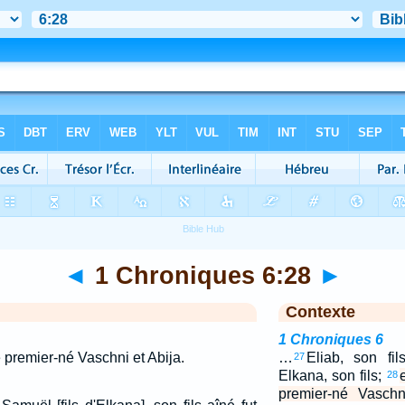
◄
1 Chroniques 6:28
►
Contexte
1 Chroniques 6
e premier-né Vaschni et Abija.
…
Eliab, son fil
27
Elkana, son fils;
28
premier-né Vaschn