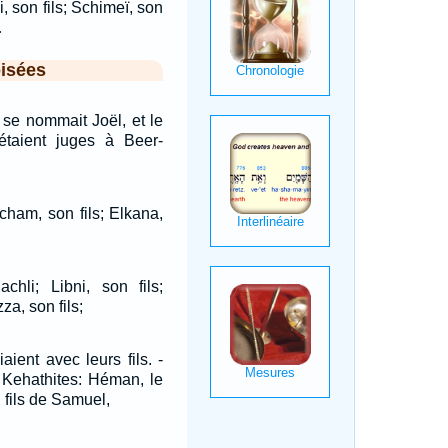
i, son fils; Schimeï, son
…
isées
 se nommait Joël, et le
 étaient juges à Beer-
ocham, son fils; Elkana,
chli; Libni, son fils;
za, son fils;
iaient avec leurs fils. -
s Kehathites: Héman, le
, fils de Samuel,