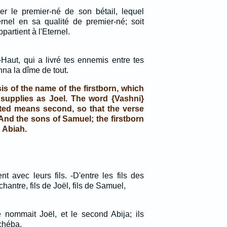
ier le premier-né de son bétail, lequel
ernel en sa qualité de premier-né; soit
ppartient à l'Eternel.
-Haut, qui a livré tes ennemis entre tes
na la dîme de tout.
sis of the name of the firstborn, which
 supplies as Joel. The word {Vashni}
ted means second, so that the verse
And the sons of Samuel; the firstborn
 Abiah.
ent avec leurs fils. -D'entre les fils des
hantre, fils de Joël, fils de Samuel,
e nommait Joël, et le second Abija; ils
chéba.