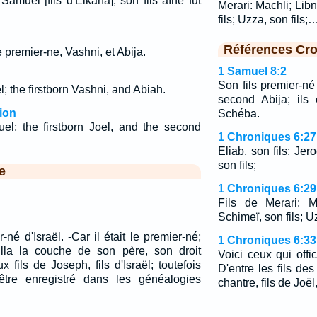
amuël [fils d'Elkana], son fils aîné fut
Merari: Machli; Libn
fils; Uzza, son fils;
Références Cro
e premier-ne, Vashni, et Abija.
1 Samuel 8:2
Son fils premier-né
 the firstborn Vashni, and Abiah.
second Abija; ils
ion
Schéba.
l; the firstborn Joel, and the second
1 Chroniques 6:27
Eliab, son fils; Jer
son fils;
e
1 Chroniques 6:29
Fils de Merari: Ma
Schimeï, son fils; Uz
né d'Israël. -Car il était le premier-né;
1 Chroniques 6:33
illa la couche de son père, son droit
Voici ceux qui offic
 fils de Joseph, fils d'Israël; toutefois
D'entre les fils de
tre enregistré dans les généalogies
chantre, fils de Joël