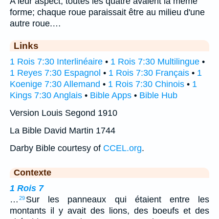
A leur aspect, toutes les quatre avaient la même
forme; chaque roue paraissait être au milieu d'une
autre roue.…
Links
1 Rois 7:30 Interlinéaire
•
1 Rois 7:30 Multilingue
•
1 Reyes 7:30 Espagnol
•
1 Rois 7:30 Français
•
1
Koenige 7:30 Allemand
•
1 Rois 7:30 Chinois
•
1
Kings 7:30 Anglais
•
Bible Apps
•
Bible Hub
Version Louis Segond 1910
La Bible David Martin 1744
Darby Bible courtesy of
CCEL.org
.
Contexte
1 Rois 7
…
Sur les panneaux qui étaient entre les
29
montants il y avait des lions, des boeufs et des