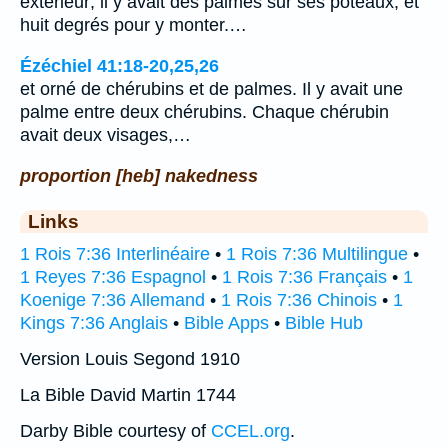
extérieur; il y avait des palmes sur ses poteaux, et
huit degrés pour y monter.…
Ézéchiel 41:18-20,25,26
et orné de chérubins et de palmes. Il y avait une
palme entre deux chérubins. Chaque chérubin
avait deux visages,…
proportion [heb] nakedness
Links
1 Rois 7:36 Interlinéaire
•
1 Rois 7:36 Multilingue
•
1 Reyes 7:36 Espagnol
•
1 Rois 7:36 Français
•
1
Koenige 7:36 Allemand
•
1 Rois 7:36 Chinois
•
1
Kings 7:36 Anglais
•
Bible Apps
•
Bible Hub
Version Louis Segond 1910
La Bible David Martin 1744
Darby Bible courtesy of
CCEL.org
.