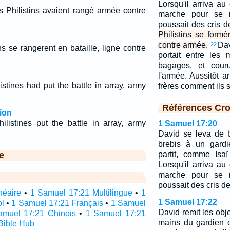
Lorsqu'il arriva au
es Philistins avaient rangé armée contre
marche pour se r
poussait des cris d
Philistins se formè
contre armée.
Dav
22
ins se rangerent en bataille, ligne contre
portait entre les
bagages, et cour
l'armée. Aussitôt a
istines had put the battle in array, army
frères comment ils 
Références Cro
ion
ilistines put the battle in array, army
1 Samuel 17:20
David se leva de b
brebis à un gardi
e
partit, comme Isaï
Lorsqu'il arriva au
marche pour se r
poussait des cris de
néaire
•
1 Samuel 17:21 Multilingue
•
1
1 Samuel 17:22
l
•
1 Samuel 17:21 Français
•
1 Samuel
David remit les objet
amuel 17:21 Chinois
•
1 Samuel 17:21
mains du gardien 
Bible Hub