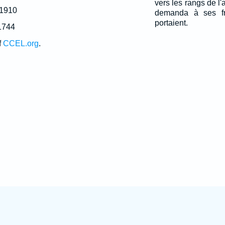
vers les rangs de l'a
 1910
demanda à ses fr
portaient.
1744
f
CCEL.org
.