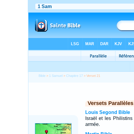
Bible
>
1 Samuel
>
Chapitre 17
> Verset 21
Versets Parallèles
Louis Segond Bible
Israël et les Philistin
armée.