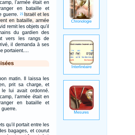
 camp, l'armée était en
anger en bataille et
e guerre.
Israël et les
21
rent en bataille, armée
id remit les objets qu'il
 mains du gardien des
ut vers les rangs de
rrivé, il demanda à ses
se portaient.…
isées
on matin. Il laissa les
en, prit sa charge, et
 le lui avait ordonné.
 camp, l'armée était en
anger en bataille et
 guerre.
s qu'il portait entre les
des bagages, et courut