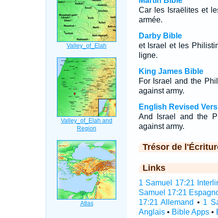
Martin Bible
Car les Israëlites et l
armée.
Darby Bible
et Israel et les Philist
ligne.
King James Bible
For Israel and the Phil
against army.
English Revised Vers
And Israel and the Ph
against army.
Trésor de l'Écritur
Links
1 Samuel 17:21 Interli
Samuel 17:21 Espagno
17:21 Allemand
•
1 S
Anglais
•
Bible Apps
•