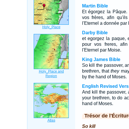
Martin Bible
Et égorgez la Pâque. 
vos frères, afin qu'il
l'Eternel a donnée par
Darby Bible
et egorgez la paque, e
pour vos freres, afi
l'Eternel par Moise.
King James Bible
So kill the passover, a
brethren, that
they
may 
by the hand of Moses.
English Revised Vers
And kill the passover, 
your brethren, to do a
hand of Moses.
Trésor de l'Écritur
So kill