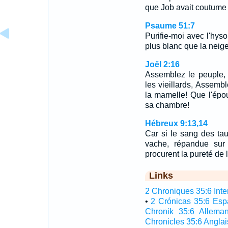
que Job avait coutume d
Psaume 51:7
Purifie-moi avec l'hyso
plus blanc que la neige
Joël 2:16
Assemblez le peuple,
les vieillards, Assemb
la mamelle! Que l'épo
sa chambre!
Hébreux 9:13,14
Car si le sang des ta
vache, répandue sur c
procurent la pureté de 
Links
2 Chroniques 35:6 Inter
•
2 Crónicas 35:6 Esp
Chronik 35:6 Allema
Chronicles 35:6 Anglai