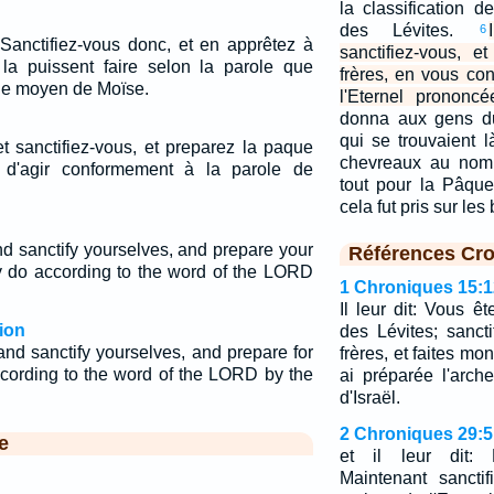
la classification 
des Lévites.
6
Sanctifiez-vous donc, et en apprêtez à
sanctifiez-vous, e
s la puissent faire selon la parole que
frères, en vous co
 le moyen de Moïse.
l'Eternel prononc
donna aux gens du
qui se trouvaient 
t sanctifiez-vous, et preparez la paque
chevreaux au nomb
n d'agir conformement à la parole de
tout pour la Pâque,
cela fut pris sur les
nd sanctify yourselves, and prepare your
Références Cro
do according to the word of the LORD
1 Chroniques 15:1
Il leur dit: Vous ê
ion
des Lévites; sanct
and sanctify yourselves, and prepare for
frères, et faites mon
ccording to the word of the LORD by the
ai préparée l'arch
d'Israël.
2 Chroniques 29:5
e
et il leur dit: E
Maintenant sanctif