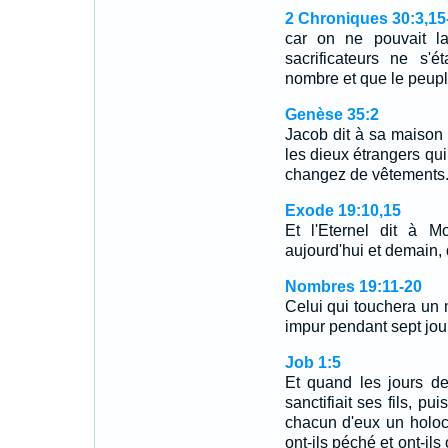
2 Chroniques 30:3,15
car on ne pouvait l
sacrificateurs ne s'
nombre et que le peupl
Genèse 35:2
Jacob dit à sa maison e
les dieux étrangers qui
changez de vêtements
Exode 19:10,15
Et l'Eternel dit à Mo
aujourd'hui et demain, 
Nombres 19:11-20
Celui qui touchera un
impur pendant sept jo
Job 1:5
Et quand les jours de
sanctifiait ses fils, pu
chacun d'eux un holoca
ont-ils péché et ont-ils