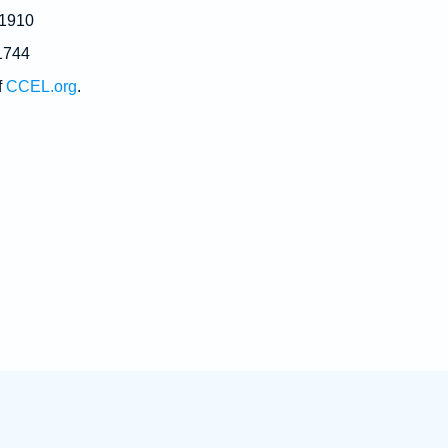
 1910
1744
f
CCEL.org
.