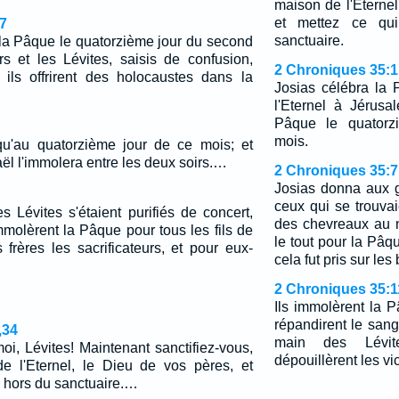
maison de l'Eternel
et mettez ce qu
7
sanctuaire.
 la Pâque le quatorzième jour du second
rs et les Lévites, saisis de confusion,
2 Chroniques 35:1
et ils offrirent des holocaustes dans la
Josias célébra la
l'Eternel à Jérusa
Pâque le quatorz
mois.
qu'au quatorzième jour de ce mois; et
aël l'immolera entre les deux soirs.…
2 Chroniques 35:7
Josias donna aux 
ceux qui se trouva
es Lévites s'étaient purifiés de concert,
des chevreaux au n
immolèrent la Pâque pour tous les fils de
le tout pour la Pâqu
s frères les sacrificateurs, et pour eux-
cela fut pris sur les
2 Chroniques 35:1
Ils immolèrent la P
répandirent le sang
,34
main des Lévit
-moi, Lévites! Maintenant sanctifiez-vous,
dépouillèrent les vi
de l'Eternel, le Dieu de vos pères, et
r hors du sanctuaire.…