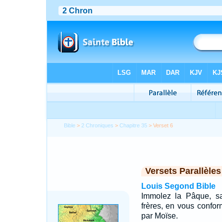
Bible
>
2 Chroniques
>
Chapitre 35
> Verset 6
Versets Parallèles
Louis Segond Bible
Immolez la Pâque, san
frères, en vous confor
par Moïse.