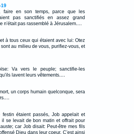
-19
a faire en son temps, parce que les
étaient pas sanctifiés en assez grand
e n'était pas rassemblé à Jérusalem.…
t à tous ceux qui étaient avec lui: Otez
 sont au milieu de vous, purifiez-vous, et
.
ïse: Va vers le peuple; sanctifie-les
qu'ils lavent leurs vêtements.…
 mort, un corps humain quelconque, sera
urs.…
 festin étaient passés, Job appelait et
is il se levait de bon matin et offrait pour
uste; car Job disait: Peut-être mes fils
 offensé Dieu dans leur coeur. C'est ainsi