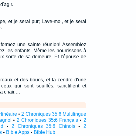
'agir.
pe, et je serai pur; Lave-moi, et je serai
.
 formez une sainte réunion! Assemblez
lez les enfants, Même les nourrissons à
ux sorte de sa demeure, Et l'épouse de
ureaux et des boucs, et la cendre d'une
eux qui sont souillés, sanctifient et
la chair,…
linéaire
•
2 Chroniques 35:6 Multilingue
agnol
•
2 Chroniques 35:6 Français
•
2
nd
•
2 Chroniques 35:6 Chinois
•
2
s
•
Bible Apps
•
Bible Hub