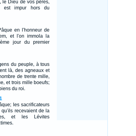
, le Dieu de vos pères,
i est impur hors du
 Pâque en l'honneur de
lem, et l'on immola la
ième jour du premier
gens du peuple, à tous
ient là, des agneaux et
ombre de trente mille,
e, et trois mille boeufs;
 biens du roi.
1
âque; les sacrificateurs
 qu'ils recevaient de la
es, et les Lévites
ctimes.