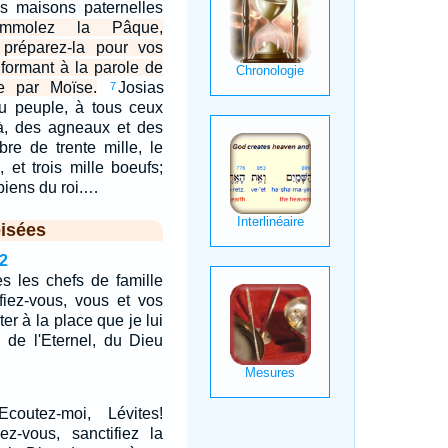
des maisons paternelles
Immolez la Pâque,
t préparez-la pour vos
nformant à la parole de
ée par Moïse.
Josias
7
 peuple, à tous ceux
là, des agneaux et des
re de trente mille, le
 et trois mille boeufs;
 biens du roi.…
isées
2
tes les chefs de famille
ifiez-vous, vous et vos
ter à la place que je lui
e de l'Eternel, du Dieu
coutez-moi, Lévites!
iez-vous, sanctifiez la