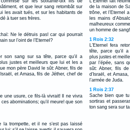
 commise sur les soixante-dix fils de
L'Eternel fait retom
hâtiment, et que leur sang retombât sur
de la maison de Sa
ui les avait tués, et sur les habitants de
trône, et l'Eternel 
dé à tuer ses frères.
les mains d'Absalom
malheureux comme t
un homme de sang!
haï: Ne le détruis pas! car qui pourrait
1 Rois 2:32
in sur l'oint de l'Eternel?
L'Eternel fera re
tête, parce qu'il
er son sang sur sa tête, parce qu'il a
plus justes et meille
us justes et meilleurs que lui et les a
par l'épée, sans 
ue mon père David le sût: Abner, fils de
sût: Abner, fils d
Israël, et Amasa, fils de Jéther, chef de
d'Israël, et Amasa,
l'armée de Juda.
1 Rois 2:37
Sache bien que tu
ire une usure, ce fils-là vivrait! Il ne vivra
sortiras et passera
s ces abominations; qu'il meure! que son
ton sang sera sur ta 
 la trompette, et il ne s'est pas laissé
r lui; s'il se laisse avertir, il sauvera son