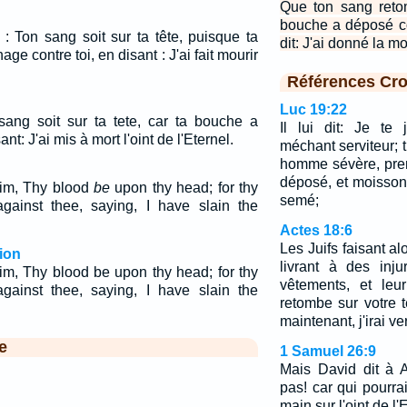
Que ton sang retom
bouche a déposé co
 : Ton sang soit sur ta tête, puisque ta
dit: J'ai donné la mor
e contre toi, en disant : J'ai fait mourir
Références Cro
Luc 19:22
 sang soit sur ta tete, car ta bouche a
Il lui dit: Je te
nt: J'ai mis à mort l'oint de l'Eternel.
méchant serviteur; 
homme sévère, pren
déposé, et moisson
him, Thy blood
be
upon thy head; for thy
semé;
against thee, saying, I have slain the
Actes 18:6
Les Juifs faisant al
ion
livrant à des inj
im, Thy blood be upon thy head; for thy
vêtements, et leu
against thee, saying, I have slain the
retombe sur votre t
maintenant, j'irai ve
e
1 Samuel 26:9
Mais David dit à A
pas! car qui pourra
main sur l'oint de l'