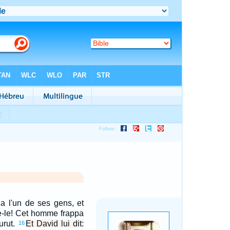
a l'un de ses gens, et
ue-le! Cet homme frappa
urut.
Et David lui dit:
16