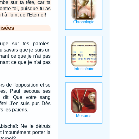
be sur ta tête, car ta
ntre toi, puisque tu as
t à l'oint de l'Eternel!
isées
 juge sur tes paroles,
tu savais que je suis un
ant ce que je n'ai pas
nant ce que je n'ai pas
ors de l'opposition et se
ures, Paul secoua ses
r dit: Que votre sang
ête! J'en suis pur. Dès
rs les païens.
bischaï: Ne le détruis
it impunément porter la
Eternel?