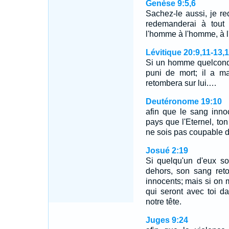
Genèse 9:5,6
Sachez-le aussi, je r
redemanderai à tout 
l'homme à l'homme, à l
Lévitique 20:9,11-13,
Si un homme quelconqu
puni de mort; il a m
retombera sur lui.…
Deutéronome 19:10
afin que le sang inno
pays que l'Eternel, ton
ne sois pas coupable d
Josué 2:19
Si quelqu'un d'eux so
dehors, son sang ret
innocents; mais si on 
qui seront avec toi d
notre tête.
Juges 9:24