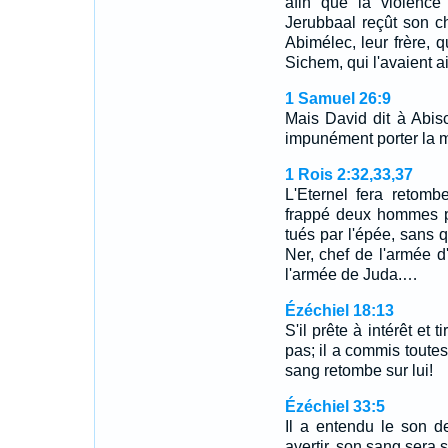
afin que la violence
Jerubbaal reçût son c
Abimélec, leur frère, q
Sichem, qui l'avaient ai
1 Samuel 26:9
Mais David dit à Abisc
impunément porter la ma
1 Rois 2:32,33,37
L'Eternel fera retomb
frappé deux hommes pl
tués par l'épée, sans q
Ner, chef de l'armée d'
l'armée de Juda.…
Ézéchiel 18:13
S'il prête à intérêt et t
pas; il a commis toute
sang retombe sur lui!
Ézéchiel 33:5
Il a entendu le son de
avertir, son sang sera su