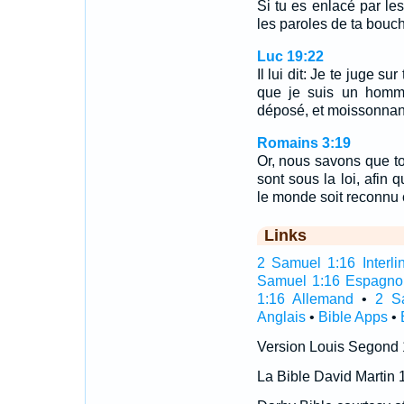
Si tu es enlacé par les
les paroles de ta bouc
Luc 19:22
Il lui dit: Je te juge s
que je suis un homme
déposé, et moissonnant
Romains 3:19
Or, nous savons que tout
sont sous la loi, afin 
le monde soit reconnu
Links
2 Samuel 1:16 Interli
Samuel 1:16 Espagno
1:16 Allemand
•
2 S
Anglais
•
Bible Apps
•
Version Louis Segond
La Bible David Martin 