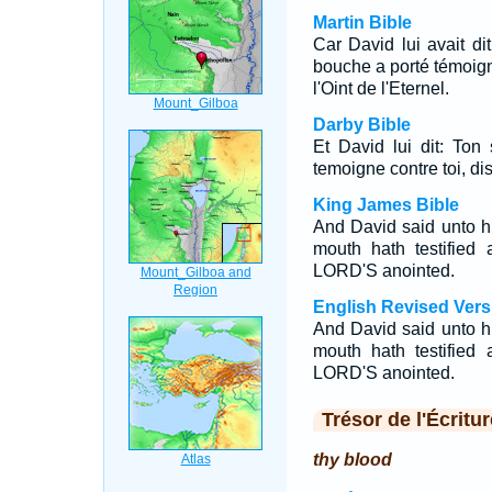
Martin Bible
Car David lui avait dit
bouche a porté témoignag
l'Oint de l'Eternel.
Darby Bible
Et David lui dit: Ton
temoigne contre toi, disa
King James Bible
And David said unto 
mouth hath testified 
LORD'S anointed.
English Revised Vers
And David said unto h
mouth hath testified 
LORD'S anointed.
Trésor de l'Écritur
thy blood