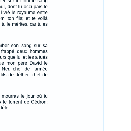
ber sur toi tout le sang
ül, dont tu occupais le
a livré le royaume entre
, ton fils; et te voilà
u le mérites, car tu es
tomber son sang sur sa
 a frappé deux hommes
urs que lui et les a tués
que mon père David le
e Ner, chef de l'armée
 fils de Jéther, chef de
 mourras le jour où tu
s le torrent de Cédron;
tête.