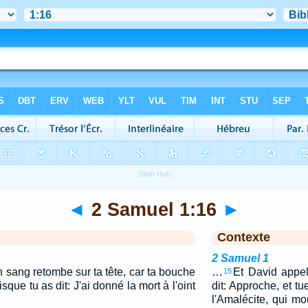
◄
2 Samuel 1:16
►
Contexte
2 Samuel 1
on sang retombe sur ta tête, car ta bouche
…
Et David appel
15
sque tu as dit: J'ai donné la mort à l'oint
dit: Approche, et t
l'Amalécite, qui mo