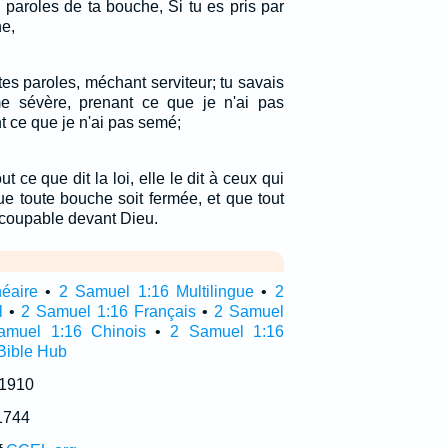
 paroles de ta bouche, Si tu es pris par
he,
ur tes paroles, méchant serviteur; tu savais
 sévère, prenant ce que je n'ai pas
 ce que je n'ai pas semé;
 ce que dit la loi, elle le dit à ceux qui
que toute bouche soit fermée, et que tout
 coupable devant Dieu.
néaire
•
2 Samuel 1:16 Multilingue
•
2
l
•
2 Samuel 1:16 Français
•
2 Samuel
amuel 1:16 Chinois
•
2 Samuel 1:16
Bible Hub
 1910
1744