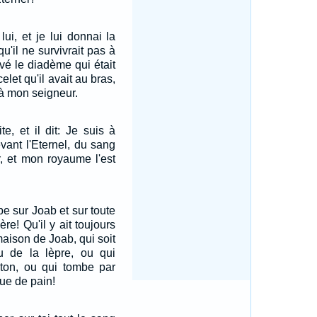
ui, et je lui donnai la
u'il ne survivrait pas à
evé le diadème qui était
celet qu'il avait au bras,
i à mon seigneur.
te, et il dit: Je suis à
vant l'Eternel, du sang
r, et mon royaume l'est
e sur Joab et sur toute
re! Qu'il y ait toujours
aison de Joab, qui soit
ou de la lèpre, ou qui
âton, ou qui tombe par
ue de pain!