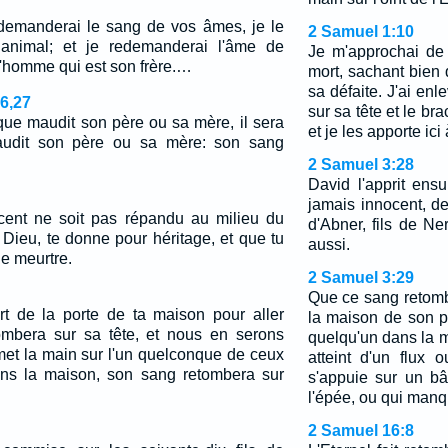
edemanderai le sang de vos âmes, je le
2 Samuel 1:10
animal; et je redemanderai l'âme de
Je m'approchai de l
'homme qui est son frère.…
mort, sachant bien q
sa défaite. J'ai enl
16,27
sur sa tête et le bra
e maudit son père ou sa mère, il sera
et je les apporte ic
audit son père ou sa mère: son sang
2 Samuel 3:28
David l'apprit ensui
jamais innocent, de
cent ne soit pas répandu au milieu du
d'Abner, fils de Ne
 Dieu, te donne pour héritage, et que tu
aussi.
e meurtre.
2 Samuel 3:29
Que ce sang retomb
rt de la porte de ta maison pour aller
la maison de son pè
ombera sur sa tête, et nous en serons
quelqu'un dans la m
met la main sur l'un quelconque de ceux
atteint d'un flux 
ans la maison, son sang retombera sur
s'appuie sur un b
l'épée, ou qui manq
2 Samuel 16:8