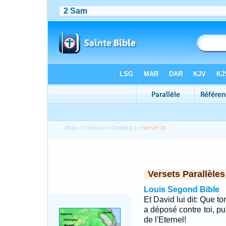
Bible
>
2 Samuel
>
Chapitre 1
> Verset 16
Versets Parallèles
Louis Segond Bible
Et David lui dit: Que t
a déposé contre toi, pui
de l'Eternel!