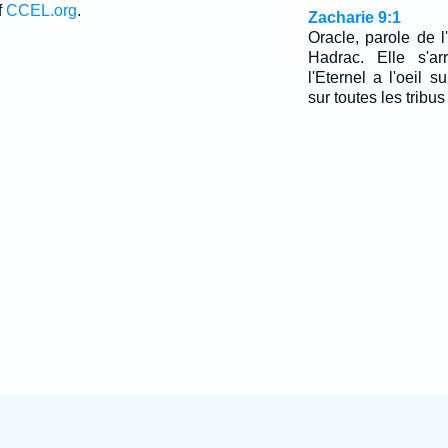
f
CCEL.org
.
Zacharie 9:1
Oracle, parole de l
Hadrac. Elle s'a
l'Eternel a l'oei
sur toutes les tribus 