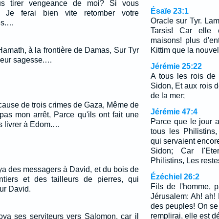
ous tirer vengeance de moi? Si vous
Ésaïe 23:1
 Je ferai bien vite retomber votre
Oracle sur Tyr. La
es.…
Tarsis! Car elle 
maisons! plus d'en
 Hamath, à la frontière de Damas, Sur Tyr
Kittim que la nouvel
 leur sagesse.…
Jérémie 25:22
A tous les rois de 
Sidon, Et aux rois d
de la mer;
A cause de trois crimes de Gaza, Même de
Jérémie 47:4
pas mon arrêt, Parce qu'ils ont fait une
Parce que le jour a
es livrer à Edom.…
tous les Philistin
qui servaient encore
Sidon; Car l'Ete
Philistins, Les reste
oya des messagers à David, et du bois de
Ézéchiel 26:2
tiers et des tailleurs de pierres, qui
Fils de l'homme, p
ur David.
Jérusalem: Ah! ah! E
des peuples! On se
remplirai, elle est d
oya ses serviteurs vers Salomon, car il