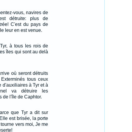
mentez-vous, navires de
est détruite: plus de
trée! C'est du pays de
le leur en est venue.
Tyr, à tous les rois de
es îles qui sont au delà
rrive où seront détruits
s, Exterminés tous ceux
 d'auxiliaires à Tyr et à
rnel va détruire les
s de l'île de Caphtor.
arce que Tyr a dit sur
lle est brisée, la porte
 tourne vers moi, Je me
éserte!