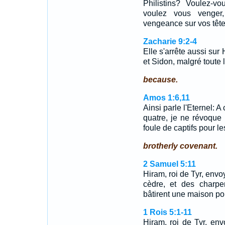
Philistins? Voulez-v
voulez vous venger,
vengeance sur vos têt
Zacharie 9:2-4
Elle s'arrête aussi sur
et Sidon, malgré toute
because.
Amos 1:6,11
Ainsi parle l'Eternel: 
quatre, je ne révoque 
foule de captifs pour l
brotherly covenant.
2 Samuel 5:11
Hiram, roi de Tyr, env
cèdre, et des charpen
bâtirent une maison po
1 Rois 5:1-11
Hiram, roi de Tyr, env