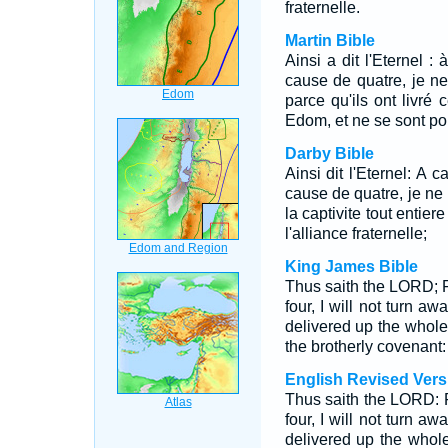
fraternelle.
Martin Bible
Ainsi a dit l'Eternel 
cause de quatre, je ne 
parce qu'ils ont livré
Edom, et ne se sont poi
Darby Bible
Ainsi dit l'Eternel: A 
cause de quatre, je ne l
la captivite tout entie
l'alliance fraternelle;
King James Bible
Thus saith the LORD; Fo
four, I will not turn aw
delivered up the whol
the brotherly covenant:
English Revised Vers
Thus saith the LORD: Fo
four, I will not turn a
delivered up the who