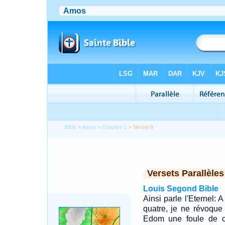
Bible
>
Amos
>
Chapitre 1
> Verset 9
Versets Parallèles
Louis Segond Bible
Ainsi parle l'Eternel:
quatre, je ne révoque 
Edom une foule de ca