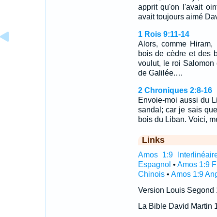
apprit qu'on l'avait oi
avait toujours aimé Da
1 Rois 9:11-14
Alors, comme Hiram, r
bois de cèdre et des bo
voulut, le roi Salomon
de Galilée.…
2 Chroniques 2:8-16
Envoie-moi aussi du L
sandal; car je sais que
bois du Liban. Voici, m
Links
Amos 1:9 Interlinéair
Espagnol
•
Amos 1:9 F
Chinois
•
Amos 1:9 Ang
Version Louis Segond
La Bible David Martin 