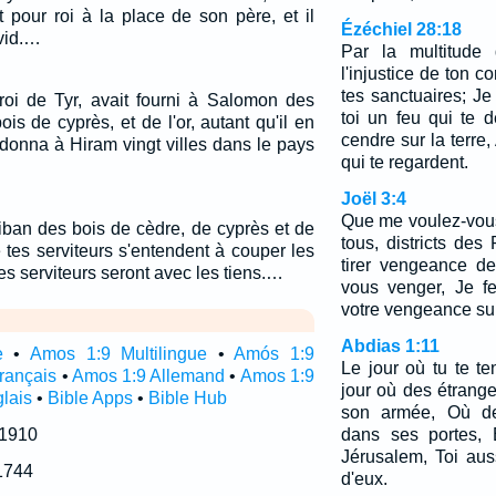
nt pour roi à la place de son père, et il
Ézéchiel 28:18
vid.…
Par la multitude 
l'injustice de ton 
tes sanctuaires; Je 
oi de Tyr, avait fourni à Salomon des
toi un feu qui te 
is de cyprès, et de l'or, autant qu'il en
cendre sur la terre
 donna à Hiram vingt villes dans le pays
qui te regardent.
Joël 3:4
Que me voulez-vous
iban des bois de cèdre, de cyprès et de
tous, districts des
 tes serviteurs s'entendent à couper les
tirer vengeance d
es serviteurs seront avec les tiens.…
vous venger, Je fe
votre vengeance sur
Abdias 1:11
e
•
Amos 1:9 Multilingue
•
Amós 1:9
Le jour où tu te te
rançais
•
Amos 1:9 Allemand
•
Amos 1:9
jour où des étrang
lais
•
Bible Apps
•
Bible Hub
son armée, Où des
 1910
dans ses portes, E
Jérusalem, Toi aus
1744
d'eux.