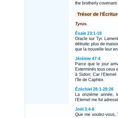
the brotherly covenant:
Trésor de l'Écritur
Tyrus.
Ésaïe 23:1-18
Oracle sur Tyr. Lament
détruite: plus de maiso
que la nouvelle leur e
Jérémie 47:4
Parce que le jour arriv
Exterminés tous ceux qu
à Sidon; Car l'Eternel 
l'île de Caphtor.
Ézéchiel 26:1-28:26
La onzième année, le
l'Eternel me fut adres
Joël 3:4-8
Que me voulez-vous, Ty