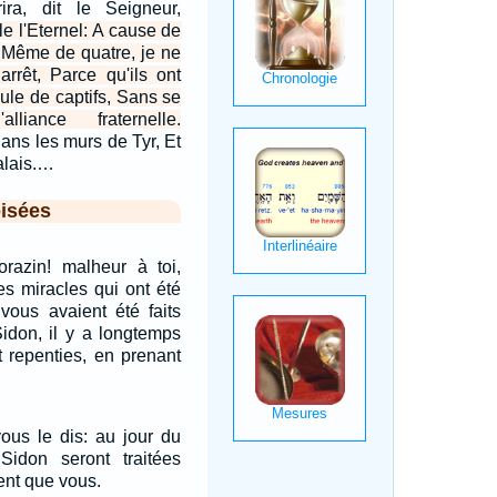
rira, dit le Seigneur,
le l'Eternel: A cause de
, Même de quatre, je ne
rrêt, Parce qu'ils ont
ule de captifs, Sans se
liance fraternelle.
dans les murs de Tyr, Et
alais.…
isées
orazin! malheur à toi,
les miracles qui ont été
 vous avaient été faits
idon, il y a longtemps
t repenties, en prenant
vous le dis: au jour du
Sidon seront traitées
nt que vous.