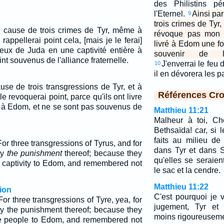
des Philistins pé
l'Eternel.
Ainsi par
9
trois crimes de Tyr
: à cause de trois crimes de Tyr, même à
révoque pas mon a
rappellerai point cela, [mais je le ferai]
livré à Edom une fo
 ceux de Juda en une captivité entière à
souvenir de l'al
nt souvenus de l'alliance fraternelle.
J'enverrai le feu 
10
il en dévorera les p
cause de trois transgressions de Tyr, et à
Références Cro
e revoquerai point, parce qu'ils ont livre
re à Edom, et ne se sont pas souvenus de
Matthieu 11:21
Malheur à toi, Ch
Bethsaïda! car, si 
faits au milieu de
r three transgressions of Tyrus, and for
dans Tyr et dans S
ay
the punishment
thereof; because they
qu'elles se seraien
e captivity to Edom, and remembered not
le sac et la cendre.
Matthieu 11:22
ion
C'est pourquoi je 
r three transgressions of Tyre, yea, for
jugement, Tyr et 
way the punishment thereof; because they
moins rigoureuseme
le people to Edom, and remembered not