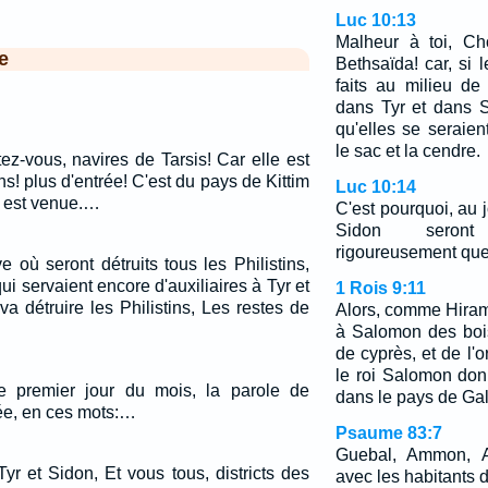
Luc 10:13
Malheur à toi, Ch
e
Bethsaïda! car, si 
faits au milieu de
dans Tyr et dans S
qu'elles se seraien
le sac et la cendre.
ez-vous, navires de Tarsis! Car elle est
ns! plus d'entrée! C'est du pays de Kittim
Luc 10:14
n est venue.…
C'est pourquoi, au 
Sidon seront
rigoureusement que
e où seront détruits tous les Philistins,
i servaient encore d'auxiliaires à Tyr et
1 Rois 9:11
va détruire les Philistins, Les restes de
Alors, comme Hiram, 
à Salomon des boi
de cyprès, et de l'or
le roi Salomon don
 premier jour du mois, la parole de
dans le pays de Gal
sée, en ces mots:…
Psaume 83:7
Guebal, Ammon, Am
r et Sidon, Et vous tous, districts des
avec les habitants d