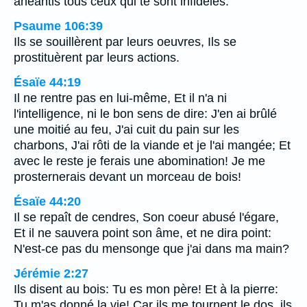
anéantis tous ceux qui te sont infidèles.
Psaume 106:39
Ils se souillèrent par leurs oeuvres, Ils se
prostituèrent par leurs actions.
Ésaïe 44:19
Il ne rentre pas en lui-même, Et il n'a ni
l'intelligence, ni le bon sens de dire: J'en ai brûlé
une moitié au feu, J'ai cuit du pain sur les
charbons, J'ai rôti de la viande et je l'ai mangée; Et
avec le reste je ferais une abomination! Je me
prosternerais devant un morceau de bois!
Ésaïe 44:20
Il se repaît de cendres, Son coeur abusé l'égare,
Et il ne sauvera point son âme, et ne dira point:
N'est-ce pas du mensonge que j'ai dans ma main?
Jérémie 2:27
Ils disent au bois: Tu es mon père! Et à la pierre:
Tu m'as donné la vie! Car ils me tournent le dos, ils