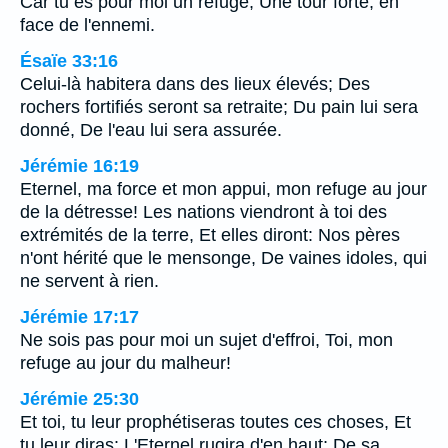
Car tu es pour moi un refuge, Une tour forte, en
face de l'ennemi.
Ésaïe 33:16
Celui-là habitera dans des lieux élevés; Des
rochers fortifiés seront sa retraite; Du pain lui sera
donné, De l'eau lui sera assurée.
Jérémie 16:19
Eternel, ma force et mon appui, mon refuge au jour
de la détresse! Les nations viendront à toi des
extrémités de la terre, Et elles diront: Nos pères
n'ont hérité que le mensonge, De vaines idoles, qui
ne servent à rien.
Jérémie 17:17
Ne sois pas pour moi un sujet d'effroi, Toi, mon
refuge au jour du malheur!
Jérémie 25:30
Et toi, tu leur prophétiseras toutes ces choses, Et
tu leur diras: L'Eternel rugira d'en haut; De sa