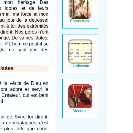
li mon héritage Des
s idoles et de leurs
ernel, ma force et mon
au jour de la détresse!
nt à toi des extrémités
s diront: Nos pères n'ont
onge, De vaines idoles,
n.
L'homme peut-il se
20
 Qui ne sont pas des
isées
é la vérité de Dieu en
ont adoré et servi la
 Créateur, qui est béni
n!
oi de Syrie lui dirent:
ieu de montagnes; c'est
té plus forts que nous.