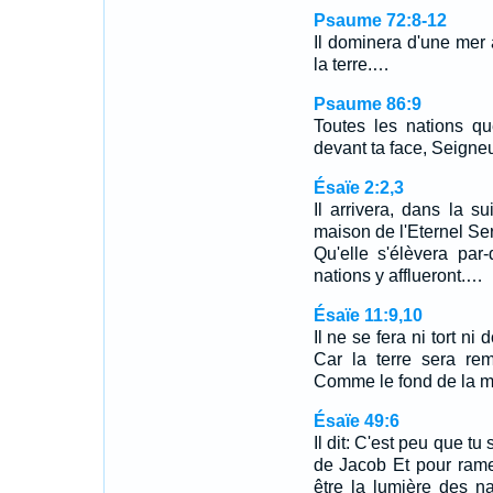
Psaume 72:8-12
Il dominera d'une mer à
la terre.…
Psaume 86:9
Toutes les nations qu
devant ta face, Seigneu
Ésaïe 2:2,3
Il arrivera, dans la 
maison de l'Eternel S
Qu'elle s'élèvera par
nations y afflueront.…
Ésaïe 11:9,10
Il ne se fera ni tort 
Car la terre sera rem
Comme le fond de la me
Ésaïe 49:6
Il dit: C'est peu que tu
de Jacob Et pour ramene
être la lumière des n