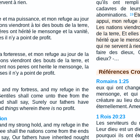
rvent à rien.
qu'ils ont remp
cadavres de leur
abominations.
Et
19
e et ma puissance, et mon refuge au jour
appui, mon refuge 
ons viendront à toi des bouts de la terre,
Les nations viendro
pères ont hérité le mensonge et la vanité,
de la terre, Et elle
 il n'y a point de profit.
hérité que le mens
qui ne servent à rie
faire des dieux,
a forteresse, et mon refuge au jour de la
dieux? -…
ions viendront des bouts de la terre, et
ent nos peres ont herite le mensonge, la
Références Cro
s il n'y a point de profit.
Romains 1:25
eux qui ont chang
and my fortress, and my refuge in the
mensonge, et qui 
 Gentiles shall come unto thee from the
créature au lieu du
nd shall say, Surely our fathers have
éternellement. Ame
and
things
wherein
there is
no profit.
1 Rois 20:23
ion
Les serviteurs du r
nd my strong hold, and my refuge in the
Leur dieu est un d
 thee shall the nations come from the ends
pourquoi ils ont é
l say, Our fathers have inherited nought