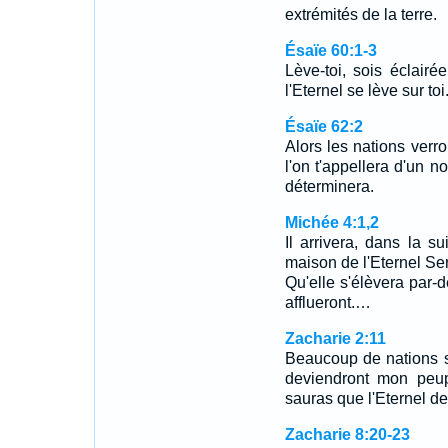
extrémités de la terre.
Ésaïe 60:1-3
Lève-toi, sois éclairée
l'Eternel se lève sur to
Ésaïe 62:2
Alors les nations verron
l'on t'appellera d'un 
déterminera.
Michée 4:1,2
Il arrivera, dans la 
maison de l'Eternel S
Qu'elle s'élèvera par-d
afflueront.…
Zacharie 2:11
Beaucoup de nations s'a
deviendront mon peupl
sauras que l'Eternel d
Zacharie 8:20-23