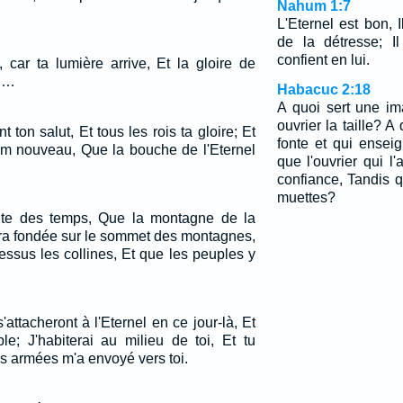
Nahum 1:7
L'Eternel est bon, 
de la détresse; I
confient en lui.
, car ta lumière arrive, Et la gloire de
i.…
Habacuc 2:18
A quoi sert une im
ouvrier la taille? 
t ton salut, Et tous les rois ta gloire; Et
fonte et qui ense
nom nouveau, Que la bouche de l'Eternel
que l'ouvrier qui l'
confiance, Tandis q
muettes?
suite des temps, Que la montagne de la
era fondée sur le sommet des montagnes,
essus les collines, Et que les peuples y
ttacheront à l'Eternel en ce jour-là, Et
e; J'habiterai au milieu de toi, Et tu
es armées m'a envoyé vers toi.