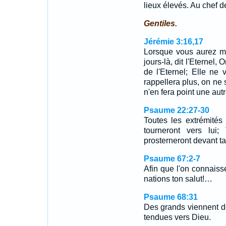
lieux élevés. Au chef d
Gentiles.
Jérémie 3:16,17
Lorsque vous aurez mul
jours-là, dit l'Eternel,
de l'Eternel; Elle ne
rappellera plus, on ne 
n'en fera point une aut
Psaume 22:27-30
Toutes les extrémités 
tourneront vers lui;
prosterneront devant t
Psaume 67:2-7
Afin que l'on connaisse
nations ton salut!…
Psaume 68:31
Des grands viennent de
tendues vers Dieu.