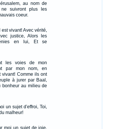
Jérusalem, au nom de
s ne suivront plus les
mauvais coeur.
l est vivant! Avec vérité,
vec justice, Alors les
énies en lui, Et se
ent les voies de mon
rent par mon nom, en
st vivant! Comme ils ont
uple à jurer par Baal,
du bonheur au milieu de
 un sujet d'effroi, Toi,
du malheur!
ur moi un sujet de joie,