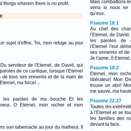
Mais combattons-les
d things wherein there is no profit.
verra si nous ne 
qu'eux.
e
Psaume 18:1
Au chef des chant
l'Eternel, de David,
les paroles de c
 sujet d'effroi, Toi, mon refuge au jour
l'Eternel l'eut dél
ses ennemis et de l
Je t'aime, ô Eternel
Du serviteur de l'Eternel, de David, qui
Psaume 18:2
 paroles de ce cantique, lorsque l'Eternel
Eternel, mon roch
in de tous ses ennemis et de la main de
libérateur! Mon D
 ô Eternel, ma force!…
trouve un abri! Mon
me sauve, ma haute 
t les paroles de ma bouche Et les
Psaume 22:27
oeur, O Eternel, mon rocher et mon
Toutes les extrémit
à l'Eternel et se to
les familles des n
devant ta face.
ns son tabernacle au jour du malheur, Il