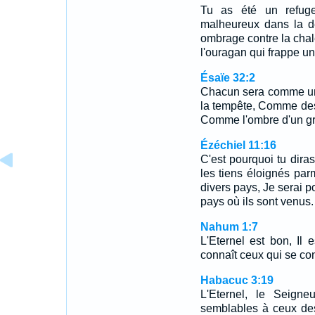
Tu as été un refuge
malheureux dans la dé
ombrage contre la chal
l'ouragan qui frappe un
Ésaïe 32:2
Chacun sera comme un a
la tempête, Comme des
Comme l'ombre d'un gra
Ézéchiel 11:16
C'est pourquoi tu diras:
les tiens éloignés parm
divers pays, Je serai 
pays où ils sont venus.
Nahum 1:7
L'Eternel est bon, Il 
connaît ceux qui se conf
Habacuc 3:19
L'Eternel, le Seigne
semblables à ceux des