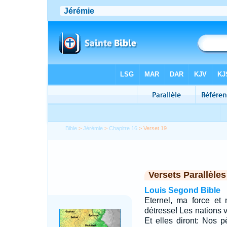
Bible
>
Jérémie
>
Chapitre 16
> Verset 19
Versets Parallèles
Louis Segond Bible
Eternel, ma force et
détresse! Les nations v
Et elles diront: Nos 