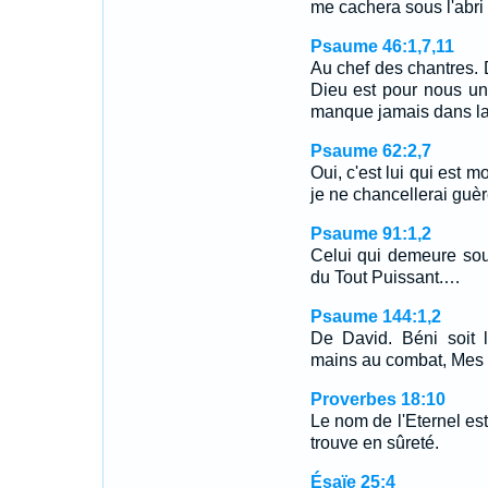
me cachera sous l'abri 
Psaume 46:1,7,11
Au chef des chantres. 
Dieu est pour nous un
manque jamais dans l
Psaume 62:2,7
Oui, c'est lui qui est m
je ne chancellerai guè
Psaume 91:1,2
Celui qui demeure sou
du Tout Puissant.…
Psaume 144:1,2
De David. Béni soit 
mains au combat, Mes d
Proverbes 18:10
Le nom de l'Eternel est 
trouve en sûreté.
Ésaïe 25:4