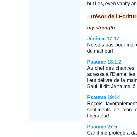
but lies, even vanity an
Trésor de l'Écritur
my strength.
Jérémie 17:17
Ne sois pas pour moi un
du malheur!
Psaume 18:1,2
Au chef des chantres. 
adressa à l'Eternel les
l'eut délivré de la ma
Saül. Il dit: Je t'aime,
Psaume 19:14
Reçois favorablemen
sentiments de mon c
libérateur!
Psaume 27:5
Car il me protégera da