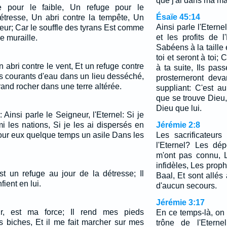
que j'ai dans ma m
 pour le faible, Un refuge pour le
Ésaïe 45:14
tresse, Un abri contre la tempête, Un
Ainsi parle l'Eterne
eur; Car le souffle des tyrans Est comme
et les profits de 
e muraille.
Sabéens à la taille
toi et seront à toi
bri contre le vent, Et un refuge contre
à ta suite, Ils pas
 courants d'eau dans un lieu desséché,
prosterneront deva
nd rocher dans une terre altérée.
suppliant: C'est a
que se trouve Dieu, 
Dieu que lui.
 Ainsi parle le Seigneur, l'Eternel: Si je
i les nations, Si je les ai dispersés en
Jérémie 2:8
pour eux quelque temps un asile Dans les
Les sacrificateurs
l'Eternel? Les dép
m'ont pas connu, 
infidèles, Les prop
est un refuge au jour de la détresse; Il
Baal, Et sont allés
ient en lui.
d'aucun secours.
Jérémie 3:17
ur, est ma force; Il rend mes pieds
En ce temps-là, on
 biches, Et il me fait marcher sur mes
trône de l'Eterne