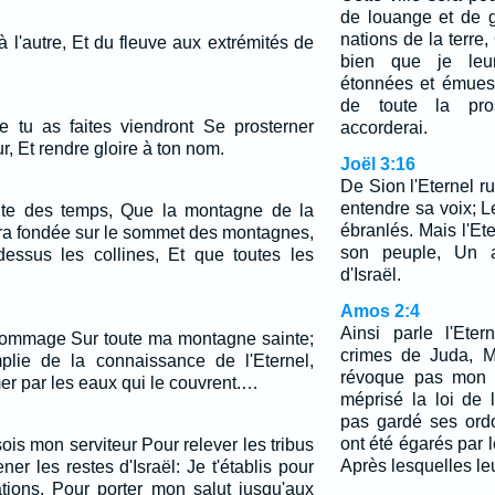
de louange et de g
nations de la terre,
 l'autre, Et du fleuve aux extrémités de
bien que je leur
étonnées et émues
de toute la pro
e tu as faites viendront Se prosterner
accorderai.
r, Et rendre gloire à ton nom.
Joël 3:16
De Sion l'Eternel ru
entendre sa voix; Le
suite des temps, Que la montagne de la
ébranlés. Mais l'Et
era fondée sur le sommet des montagnes,
son peuple, Un a
-dessus les collines, Et que toutes les
d'Israël.
Amos 2:4
Ainsi parle l'Ete
ni dommage Sur toute ma montagne sainte;
crimes de Juda, M
plie de la connaissance de l'Eternel,
révoque pas mon a
r par les eaux qui le couvrent.…
méprisé la loi de l
pas gardé ses ord
ont été égarés par
 sois mon serviteur Pour relever les tribus
Après lesquelles le
r les restes d'Israël: Je t'établis pour
ations, Pour porter mon salut jusqu'aux