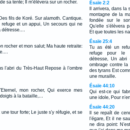
de sa tente; Il m'élèvera sur un rocher.
Ésaïe 2:2
Il arrivera, dans la
montagne de la ma
Des fils de Koré. Sur alamoth. Cantique.
fondée sur le so
 refuge et un appui, Un secours qui ne
Qu'elle s'élèvera p
a détresse.…
Et que toutes les nat
Ésaïe 25:4
on rocher et mon salut; Ma haute retraite:
Tu as été un refu
re.…
refuge pour le 
détresse, Un abri
ombrage contre la 
s l'abri du Très-Haut Repose à l'ombre
des tyrans Est com
une muraille.
Ésaïe 44:10
l'Eternel, mon rocher, Qui exerce mes
Qui est-ce qui fab
oigts à la bataille,…
une idole, Pour n'en
Ésaïe 44:20
une tour forte; Le juste s'y réfugie, et se
Il se repaît de ce
l'égare, Et il ne s
ne dira point: N'