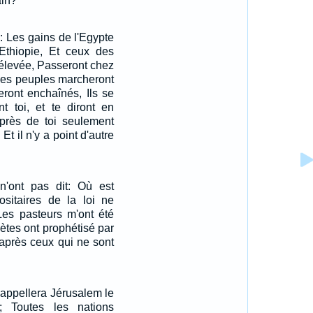
ain?
l: Les gains de l'Egypte
l'Ethiopie, Et ceux des
 élevée, Passeront chez
; Ces peuples marcheront
seront enchaînés, Ils se
nt toi, et te diront en
uprès de toi seulement
Et il n'y a point d'autre
 n'ont pas dit: Où est
ositaires de la loi ne
Les pasteurs m'ont été
hètes ont prophétisé par
 après ceux qui ne sont
 appellera Jérusalem le
l; Toutes les nations