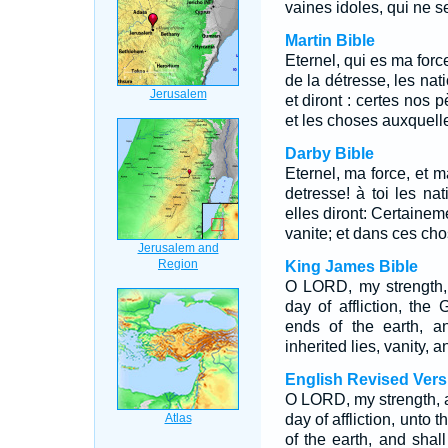
vaines idoles, qui ne se
Martin Bible
Eternel, qui es ma forc
de la détresse, les nati
et diront : certes nos 
et les choses auxquelles
Darby Bible
Eternel, ma force, et m
detresse! à toi les nat
elles diront: Certainem
vanite; et dans ces chose
King James Bible
O LORD, my strength, 
day of affliction, the
ends of the earth, a
inherited lies, vanity, 
English Revised Vers
O LORD, my strength, a
day of affliction, unto
of the earth, and shal