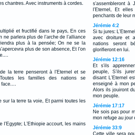
es chantres. Avec instruments à cordes.
s'assembleront à 
l'Eternel, Et elle
penchants de leur 
Jérémie 4:2
tiplié et fructifié dans le pays, En ces
Si tu jures: L'Eterne
 On ne parlera plus de l'arche de l'alliance
avec droiture et a
 viendra plus à la pensée; On ne se la
nations seront b
s'apercevra plus de son absence, Et l'on
glorifieront en lui.
re.…
Jérémie 12:16
Et s'ils apprenn
peuple, S'ils ju
de la terre penseront à l'Eternel et se
disant: L'Eternel e
 Toutes les familles des nations se
enseigné à mon pe
a face.…
Alors ils jouiront 
mon peuple.
 sur la terre ta voie, Et parmi toutes les
Jérémie 17:17
Ne sois pas pour moi
mon refuge au jour 
 l'Egypte; L'Ethiopie accourt, les mains
Jérémie 33:9
Cette ville sera po