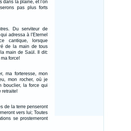
 dans la plaine, et l'on
serons pas plus forts
res. Du serviteur de
 qui adressa à l'Eternel
e cantique, lorsque
ivré de la main de tous
a main de Saül. Il dit:
, ma force!
er, ma forteresse, mon
ieu, mon rocher, où je
 bouclier, la force qui
retraite!
és de la terre penseront
urneront vers lui; Toutes
ations se prosterneront