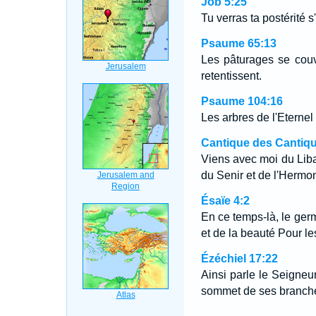
Job 5:25
Tu verras ta postérité 
Psaume 65:13
Les pâturages se couvr
retentissent.
Psaume 104:16
Les arbres de l'Eternel
Cantique des Cantiqu
Viens avec moi du Lib
du Senir et de l'Hermo
Ésaïe 4:2
En ce temps-là, le germe
et de la beauté Pour le
Ézéchiel 17:22
Ainsi parle le Seigneur,
sommet de ses branches