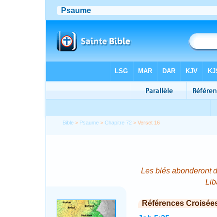
Bible
>
Psaume
>
Chapitre 72
> Verset 16
Les blés abonderont d
Lib
Références Croisée