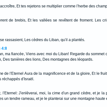
s'accroître, Et tes rejetons se multiplier comme l'herbe des champ
ent de brebis, Et les vallées se revêtent de froment. Les cri
 se rassasient, Les cèdres du Liban, qu'il a plantés.
 4:8
an, ma fiancée, Viens avec moi du Liban! Regarde du sommet
n, Des tanières des lions, Des montagnes des léopards.
 de l'Eternel Aura de la magnificence et de la gloire, Et le frui
s réchappés d'Israël.
 l'Eternel: J'enlèverai, moi, la cime d'un grand cèdre, et je la 
 un tendre rameau, et je le planterai sur une montagne haute e