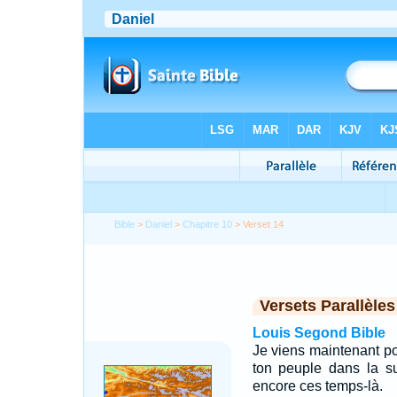
Bible
>
Daniel
>
Chapitre 10
> Verset 14
Versets Parallèles
Louis Segond Bible
Je viens maintenant pou
ton peuple dans la su
encore ces temps-là.