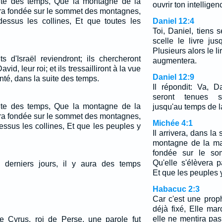
suite des temps, Que la montagne de la
ouvrir ton intelligen
era fondée sur le sommet des montagnes,
-dessus les collines, Et que toutes les
Daniel 12:4
Toi, Daniel, tiens 
scelle le livre ju
Plusieurs alors le l
s d'Israël reviendront; ils chercheront
augmentera.
avid, leur roi; et ils tressailliront à la vue
Daniel 12:9
onté, dans la suite des temps.
Il répondit: Va, D
seront tenues s
suite des temps, Que la montagne de la
jusqu'au temps de la
era fondée sur le sommet des montagnes,
Michée 4:1
essus les collines, Et que les peuples y
Il arrivera, dans la
montagne de la ma
fondée sur le so
Qu'elle s'élèvera p
derniers jours, il y aura des temps
Et que les peuples y
Habacuc 2:3
Car c'est une prop
déjà fixé, Elle ma
elle ne mentira pas;
e Cyrus, roi de Perse, une parole fut