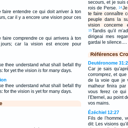
secours, et je sui
rois de Perse.
Je
14
 faire entendre ce qui doit arriver à ton
te faire connaître c
rs, car il y a encore une vision pour ces
peuple dans la su
vision concerne 
Tandis qu'il m'ad
15
dirigeai mes regar
e faire comprendre ce qui arrivera à ton
gardai le silence.…
jours; car la vision est encore pour
Références Cro
Deutéronome 31:
 thee understand what shall befall thy
Car je sais qu'ap
s: for yet the vision
is
for
many
days.
corromprez, et que
ion
de la voie que je v
 thee understand what shall befall thy
malheur finira par
s: for the vision is yet for many days.
vous ferez ce qui
l'Eternel, au point de
e
vos mains.
Ézéchiel 12:27
Fils de l'homme, vo
dit: Les visions qu'