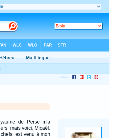
oyaume de Perse m'a
ours; mais voici, Micaël,
x chefs, est venu à mon