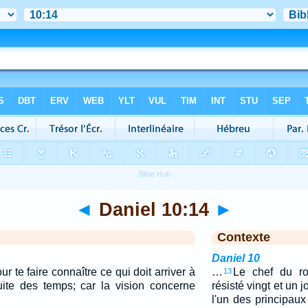
◄
Daniel 10:14
►
Contexte
Daniel 10
r te faire connaître ce qui doit arriver à
…
Le chef du r
13
ite des temps; car la vision concerne
résisté vingt et un j
l'un des principau