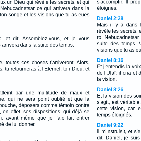
s'accomplir; Il pr
eux un Dieu qui révèle les secrets, et qui
éloignés.
i Nebucadnetsar ce qui arrivera dans la
 ton songe et les visions que tu as eues
Daniel 2:28
Mais il y a dans 
révèle les secrets, e
roi Nebucadnetsar 
s, et dit: Assemblez-vous, et je vous
suite des temps. 
arrivera dans la suite des temps.
visions que tu as e
Daniel 8:16
, toutes ces choses t'arriveront. Alors,
Et j'entendis la vo
, tu retourneras à l'Eternel, ton Dieu, et
de l'Ulaï; il cria et 
la vision.
Daniel 8:26
atteint par une multitude de maux et
Et la vision des soi
ique, qui ne sera point oublié et que la
s'agit, est véritable
a bouche, déposera comme témoin contre
cette vision, car 
 en effet, ses dispositions, qui déjà se
temps éloignés.
ui, avant même que je l'aie fait entrer
ré de lui donner.
Daniel 9:22
Il m'instruisit, et s
dit: Daniel, je su