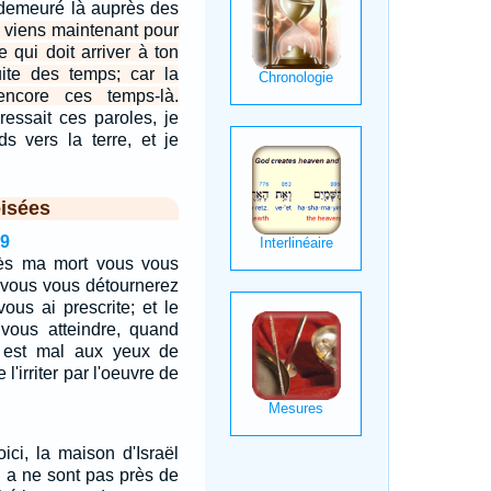
s demeuré là auprès des
 viens maintenant pour
e qui doit arriver à ton
ite des temps; car la
encore ces temps-là.
ressait ces paroles, je
ds vers la terre, et je
isées
29
rès ma mort vous vous
 vous vous détournerez
ous ai prescrite; et le
 vous atteindre, quand
 est mal aux yeux de
 l'irriter par l'oeuvre de
ici, la maison d'Israël
il a ne sont pas près de