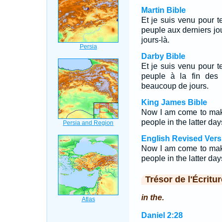
Martin Bible
Et je suis venu pour te
peuple aux derniers jou
jours-là.
Darby Bible
Et je suis venu pour t
peuple à la fin des 
beaucoup de jours.
King James Bible
Now I am come to make
people in the latter day
English Revised Vers
Now I am come to make
people in the latter day
Trésor de l'Écritur
in the.
Daniel 2:28