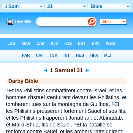
Bible
>
DAR
> 1 Samuel 31
◄
1 Samuel 31
►
Darby Bible
Et les Philistins combattirent contre Israel, et les
1
hommes d'Israel s'enfuirent devant les Philistins, et
tomberent tues sur la montagne de Guilboa.
Et
2
les Philistins presserent fortement Sauel et ses fils;
et les Philistins frapperent Jonathan, et Abinadab,
et Malki-Shua, fils de Sauel.
Et la bataille se
3
renforça contre Sauel, et les archers l'atteignirent;