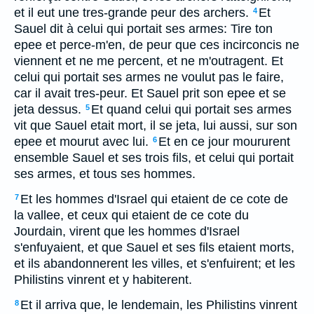
et il eut une tres-grande peur des archers.
Et
4
Sauel dit à celui qui portait ses armes: Tire ton
epee et perce-m'en, de peur que ces incirconcis ne
viennent et ne me percent, et ne m'outragent. Et
celui qui portait ses armes ne voulut pas le faire,
car il avait tres-peur. Et Sauel prit son epee et se
jeta dessus.
Et quand celui qui portait ses armes
5
vit que Sauel etait mort, il se jeta, lui aussi, sur son
epee et mourut avec lui.
Et en ce jour moururent
6
ensemble Sauel et ses trois fils, et celui qui portait
ses armes, et tous ses hommes.
Et les hommes d'Israel qui etaient de ce cote de
7
la vallee, et ceux qui etaient de ce cote du
Jourdain, virent que les hommes d'Israel
s'enfuyaient, et que Sauel et ses fils etaient morts,
et ils abandonnerent les villes, et s'enfuirent; et les
Philistins vinrent et y habiterent.
Et il arriva que, le lendemain, les Philistins vinrent
8