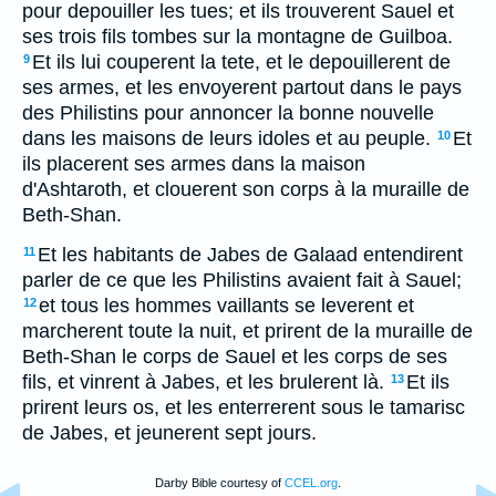
pour depouiller les tues; et ils trouverent Sauel et
ses trois fils tombes sur la montagne de Guilboa.
Et ils lui couperent la tete, et le depouillerent de
9
ses armes, et les envoyerent partout dans le pays
des Philistins pour annoncer la bonne nouvelle
dans les maisons de leurs idoles et au peuple.
Et
10
ils placerent ses armes dans la maison
d'Ashtaroth, et clouerent son corps à la muraille de
Beth-Shan.
Et les habitants de Jabes de Galaad entendirent
11
parler de ce que les Philistins avaient fait à Sauel;
et tous les hommes vaillants se leverent et
12
marcherent toute la nuit, et prirent de la muraille de
Beth-Shan le corps de Sauel et les corps de ses
fils, et vinrent à Jabes, et les brulerent là.
Et ils
13
prirent leurs os, et les enterrerent sous le tamarisc
de Jabes, et jeunerent sept jours.
Darby Bible courtesy of
CCEL.org
.