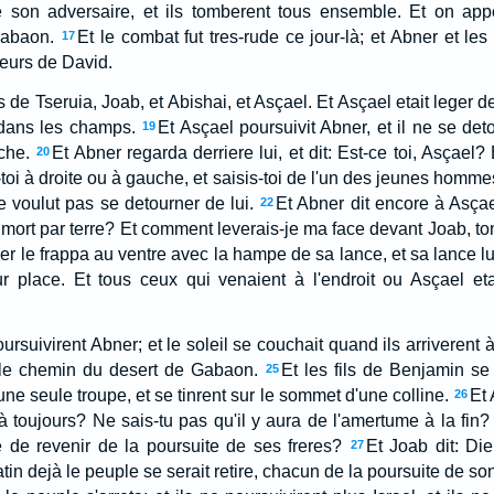
 son adversaire, et ils tomberent tous ensemble. Et on appe
Gabaon.
Et le combat fut tres-rude ce jour-là; et Abner et le
17
teurs de David.
 fils de Tseruia, Joab, et Abishai, et Asçael. Et Asçael etait leg
 dans les champs.
Et Asçael poursuivit Abner, et il ne se de
19
che.
Et Abner regarda derriere lui, et dit: Est-ce toi, Asçael? E
20
-toi à droite ou à gauche, et saisis-toi de l'un des jeunes homme
 voulut pas se detourner de lui.
Et Abner dit encore à Asçae
22
e mort par terre? Et comment leverais-je ma face devant Joab, to
r le frappa au ventre avec la hampe de sa lance, et sa lance lui s
r place. Et tous ceux qui venaient à l'endroit ou Asçael etai
ursuivirent Abner; et le soleil se couchait quand ils arriverent 
 le chemin du desert de Gabaon.
Et les fils de Benjamin se
25
une seule troupe, et se tinrent sur le sommet d'une colline.
Et 
26
 à toujours? Ne sais-tu pas qu'il y aura de l'amertume à la fin
 de revenir de la poursuite de ses freres?
Et Joab dit: Die
27
tin dejà le peuple se serait retire, chacun de la poursuite de son