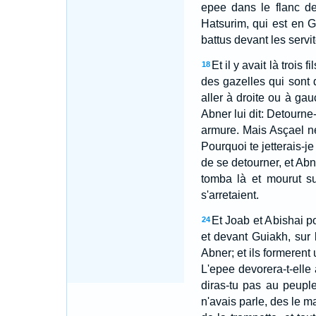
epee dans le flanc de
Hatsurim, qui est en 
battus devant les servi
Et il y avait là trois
18
des gazelles qui sont
aller à droite ou à gau
Abner lui dit: Detourne
armure. Mais Asçael ne
Pourquoi te jetterais-j
de se detourner, et Abne
tomba là et mourut su
s'arretaient.
Et Joab et Abishai po
24
et devant Guiakh, sur
Abner; et ils formerent 
L'epee devorera-t-elle
diras-tu pas au peuple
n'avais parle, des le ma