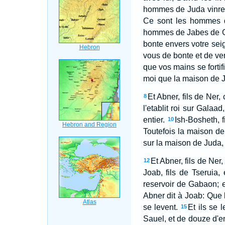
hommes de Juda vinrent
Ce sont les hommes d
hommes de Jabes de Gal
bonte envers votre seig
vous de bonte et de ver
que vos mains se fortif
moi que la maison de Ju
Et Abner, fils de Ner,
8
l'etablit roi sur Galaad
entier.
Ish-Bosheth, f
10
Toutefois la maison de
sur la maison de Juda, 
Et Abner, fils de Ner
12
Joab, fils de Tseruia,
reservoir de Gabaon; et
Abner dit à Joab: Que 
se levent.
Et ils se 
15
Sauel, et de douze d'en