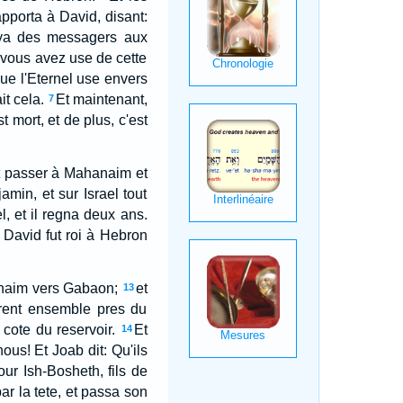
pporta à David, disant:
ya des messagers aux
 vous avez use de cette
ue l'Eternel use envers
it cela.
Et maintenant,
7
 mort, et de plus, c'est
fit passer à Mahanaim et
jamin, et sur Israel tout
l, et il regna deux ans.
 David fut roi à Hebron
hanaim vers Gabaon;
et
13
rerent ensemble pres du
 cote du reservoir.
Et
14
us! Et Joab dit: Qu'ils
ur Ish-Bosheth, fils de
ar la tete, et passa son