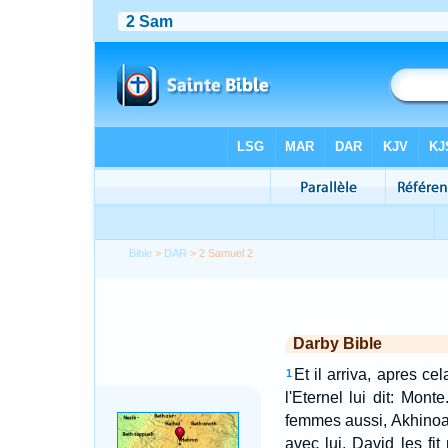
Bible
>
DAR
> 2 Samuel 2
Darby Bible
Et il arriva, apres c
1
l'Eternel lui dit: Mont
femmes aussi, Akhinoam
avec lui, David les fi