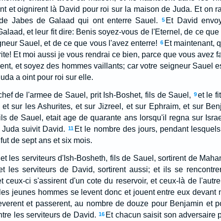
 et oignirent là David pour roi sur la maison de Juda. Et on ra
e Jabes de Galaad qui ont enterre Sauel.
Et David envo
5
aad, et leur fit dire: Benis soyez-vous de l'Eternel, de ce que
neur Sauel, et de ce que vous l'avez enterre!
Et maintenant, q
6
ite! Et moi aussi je vous rendrai ce bien, parce que vous avez fa
ient, et soyez des hommes vaillants; car votre seigneur Sauel est
da a oint pour roi sur elle.
 chef de l'armee de Sauel, prit Ish-Boshet, fils de Sauel,
et le 
9
, et sur les Ashurites, et sur Jizreel, et sur Ephraim, et sur Ben
ils de Sauel, etait age de quarante ans lorsqu'il regna sur Israe
 Juda suivit David.
Et le nombre des jours, pendant lesquels
11
fut de sept ans et six mois.
, et les serviteurs d'Ish-Bosheth, fils de Sauel, sortirent de Ma
 et les serviteurs de David, sortirent aussi; et ils se rencont
 ceux-ci s'assirent d'un cote du reservoir, et ceux-là de l'autre
les jeunes hommes se levent donc et jouent entre eux devant no
leverent et passerent, au nombre de douze pour Benjamin et po
tre les serviteurs de David.
Et chacun saisit son adversaire p
16