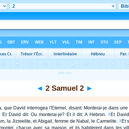
◄
2 Samuel 2
►
ela, que David interrogea l'Eternel, disant: Monterai-je dans un
e. Et David dit: Ou monterai-je? Et il dit: A Hebron.
Et David
2
, la Jizreelite, et Abigail, femme de Nabal, le Carmelite.
Et 
3
t monter, chacun avec sa maison, et ils habiterent dans les vi