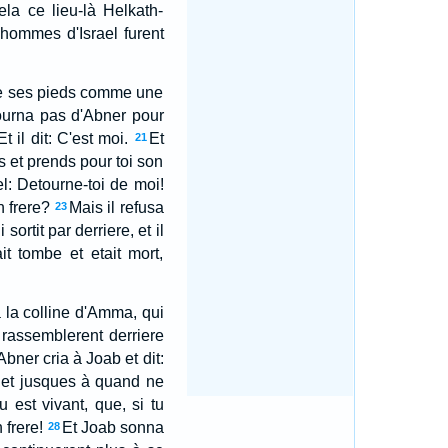
la ce lieu-là Helkath-
s hommes d'Israel furent
er de ses pieds comme une
tourna pas d'Abner pour
t il dit: C'est moi.
Et
21
s et prends pour toi son
l: Detourne-toi de moi!
n frere?
Mais il refusa
23
ortit par derriere, et il
t tombe et etait mort,
à la colline d'Amma, qui
 rassemblerent derriere
Abner cria à Joab et dit:
? et jusques à quand ne
u est vivant, que, si tu
 frere!
Et Joab sonna
28