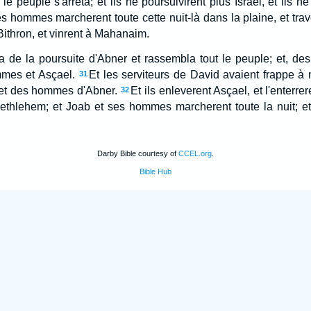
 le peuple s'arreta; et ils ne poursuivirent plus Israel, et ils 
s hommes marcherent toute cette nuit-là dans la plaine, et trav
Bithron, et vinrent à Mahanaim.
a de la poursuite d'Abner et rassembla tout le peuple; et, des 
mes et Asçael.
Et les serviteurs de David avaient frappe à 
31
t des hommes d'Abner.
Et ils enleverent Asçael, et l'enterre
32
ethlehem; et Joab et ses hommes marcherent toute la nuit; et il
Darby Bible courtesy of
CCEL.org
.
Bible Hub