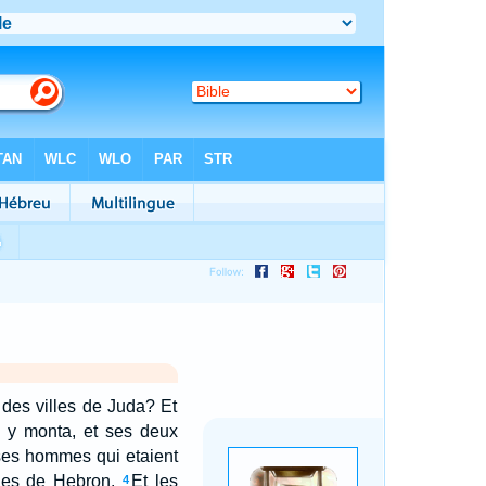
e des villes de Juda? Et
 y monta, et ses deux
ses hommes qui etaient
lles de Hebron.
Et les
4