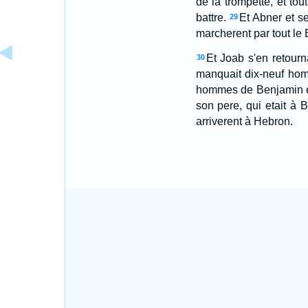
de la trompette, et tout
battre.
Et Abner et se
29
marcherent par tout le 
Et Joab s'en retourn
30
manquait dix-neuf hom
hommes de Benjamin e
son pere, qui etait à B
arriverent à Hebron.