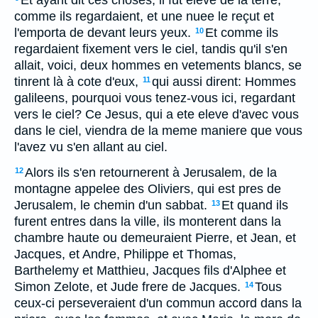
Et ayant dit ces choses, il fut eleve de la terre,
comme ils regardaient, et une nuee le reçut et
l'emporta de devant leurs yeux.
Et comme ils
10
regardaient fixement vers le ciel, tandis qu'il s'en
allait, voici, deux hommes en vetements blancs, se
tinrent là à cote d'eux,
qui aussi dirent: Hommes
11
galileens, pourquoi vous tenez-vous ici, regardant
vers le ciel? Ce Jesus, qui a ete eleve d'avec vous
dans le ciel, viendra de la meme maniere que vous
l'avez vu s'en allant au ciel.
Alors ils s'en retournerent à Jerusalem, de la
12
montagne appelee des Oliviers, qui est pres de
Jerusalem, le chemin d'un sabbat.
Et quand ils
13
furent entres dans la ville, ils monterent dans la
chambre haute ou demeuraient Pierre, et Jean, et
Jacques, et Andre, Philippe et Thomas,
Barthelemy et Matthieu, Jacques fils d'Alphee et
Simon Zelote, et Jude frere de Jacques.
Tous
14
ceux-ci perseveraient d'un commun accord dans la