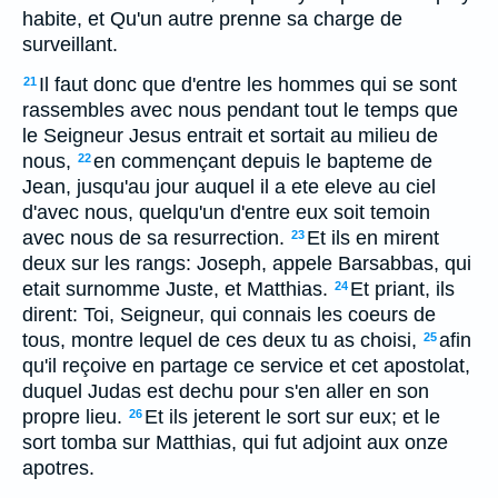
habite, et Qu'un autre prenne sa charge de
surveillant.
Il faut donc que d'entre les hommes qui se sont
21
rassembles avec nous pendant tout le temps que
le Seigneur Jesus entrait et sortait au milieu de
nous,
en commençant depuis le bapteme de
22
Jean, jusqu'au jour auquel il a ete eleve au ciel
d'avec nous, quelqu'un d'entre eux soit temoin
avec nous de sa resurrection.
Et ils en mirent
23
deux sur les rangs: Joseph, appele Barsabbas, qui
etait surnomme Juste, et Matthias.
Et priant, ils
24
dirent: Toi, Seigneur, qui connais les coeurs de
tous, montre lequel de ces deux tu as choisi,
afin
25
qu'il reçoive en partage ce service et cet apostolat,
duquel Judas est dechu pour s'en aller en son
propre lieu.
Et ils jeterent le sort sur eux; et le
26
sort tomba sur Matthias, qui fut adjoint aux onze
apotres.