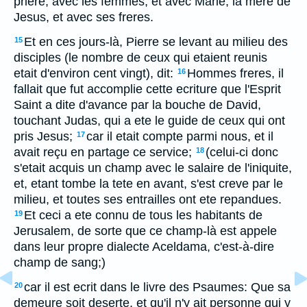
priere, avec les femmes, et avec Marie, la mere de
Jesus, et avec ses freres.
Et en ces jours-là, Pierre se levant au milieu des
15
disciples (le nombre de ceux qui etaient reunis
etait d'environ cent vingt), dit:
Hommes freres, il
16
fallait que fut accomplie cette ecriture que l'Esprit
Saint a dite d'avance par la bouche de David,
touchant Judas, qui a ete le guide de ceux qui ont
pris Jesus;
car il etait compte parmi nous, et il
17
avait reçu en partage ce service;
(celui-ci donc
18
s'etait acquis un champ avec le salaire de l'iniquite,
et, etant tombe la tete en avant, s'est creve par le
milieu, et toutes ses entrailles ont ete repandues.
Et ceci a ete connu de tous les habitants de
19
Jerusalem, de sorte que ce champ-là est appele
dans leur propre dialecte Aceldama, c'est-à-dire
champ de sang;)
car il est ecrit dans le livre des Psaumes: Que sa
20
demeure soit deserte, et qu'il n'y ait personne qui y