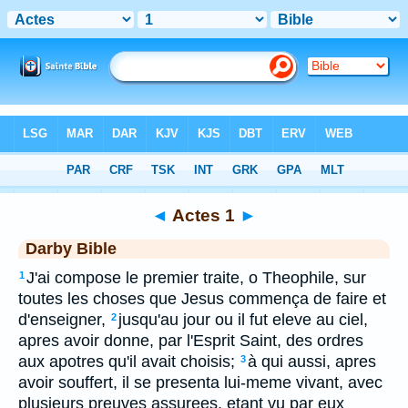
Bible
>
DAR
> Actes 1
◄
Actes 1
►
Darby Bible
J'ai compose le premier traite, o Theophile, sur
1
toutes les choses que Jesus commença de faire et
d'enseigner,
jusqu'au jour ou il fut eleve au ciel,
2
apres avoir donne, par l'Esprit Saint, des ordres
aux apotres qu'il avait choisis;
à qui aussi, apres
3
avoir souffert, il se presenta lui-meme vivant, avec
plusieurs preuves assurees, etant vu par eux