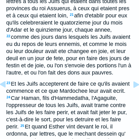
lettres à tous les Juifs qui etaient dans toutes les
provinces du roi Assuerus, à ceux qui etaient pres
et à ceux qui etaient loin,
afin d'etablir pour eux
21
qu'ils celebreraient le quatorzieme jour du mois
d'Adar et le quinzieme jour, chaque annee,
comme des jours dans lesquels les Juifs avaient
22
eu du repos de leurs ennemis, et comme le mois
ou leur douleur avait ete changee en joie, et leur
deuil en un jour de fete, pour en faire des jours de
festin et de joie, ou l'on s'envoie des portions l'un à
l'autre, et ou l'on fait des dons aux pauvres.
Et les Juifs accepterent de faire ce qu'ils avaient
23
commence et ce que Mardochee leur avait ecrit.
Car Haman, fils d'Hammedatha, l'Agaguite,
24
l'oppresseur de tous les Juifs, avait trame contre
les Juifs de les faire perir, et avait fait jeter le pur,
c'est-à-dire le sort, pour les detruire et les faire
perir.
Et quand Esther vint devant le roi, il
25
ordonna, par lettres, que le mechant dessein qu'