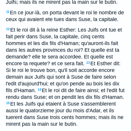
Juifs; mais ils ne mirent pas la main sur le butin.
En ce jour-là, on porta devant le roi le nombre de
11
ceux qui avaient ete tues dans Suse, la capitale.
Et le roi dit à la reine Esther: Les Juifs ont tue et
12
fait perir dans Suse, la capitale, cinq cents
hommes et les dix fils d'Haman; qu'auront-ils fait
dans les autres provinces du roi? Et quelle est ta
demande? elle te sera accordee. Et quelle est
encore ta requete? et ce sera fait.
Et Esther dit:
13
Si le roi le trouve bon, qu'il soit accorde encore
demain aux Juifs qui sont à Suse de faire selon
l'edit d'aujourd'hui; et qu'on pende au bois les dix
fils d'Haman.
Et le roi dit de faire ainsi; et l'edit fut
14
rendu dans Suse; et on pendit les dix fils d'Haman.
Et les Juifs qui etaient à Suse s'assemblerent
15
aussi le quatorzieme jour du mois d'Adar, et ils
tuerent dans Suse trois cents hommes; mais ils ne
mirent pas la main sur le butin.