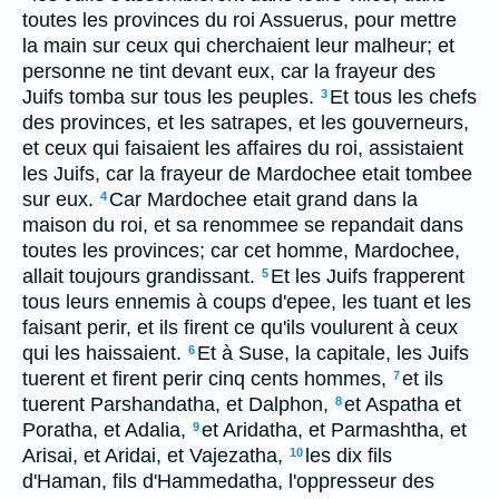
toutes les provinces du roi Assuerus, pour mettre
la main sur ceux qui cherchaient leur malheur; et
personne ne tint devant eux, car la frayeur des
Juifs tomba sur tous les peuples.
Et tous les chefs
3
des provinces, et les satrapes, et les gouverneurs,
et ceux qui faisaient les affaires du roi, assistaient
les Juifs, car la frayeur de Mardochee etait tombee
sur eux.
Car Mardochee etait grand dans la
4
maison du roi, et sa renommee se repandait dans
toutes les provinces; car cet homme, Mardochee,
allait toujours grandissant.
Et les Juifs frapperent
5
tous leurs ennemis à coups d'epee, les tuant et les
faisant perir, et ils firent ce qu'ils voulurent à ceux
qui les haissaient.
Et à Suse, la capitale, les Juifs
6
tuerent et firent perir cinq cents hommes,
et ils
7
tuerent Parshandatha, et Dalphon,
et Aspatha et
8
Poratha, et Adalia,
et Aridatha, et Parmashtha, et
9
Arisai, et Aridai, et Vajezatha,
les dix fils
10
d'Haman, fils d'Hammedatha, l'oppresseur des