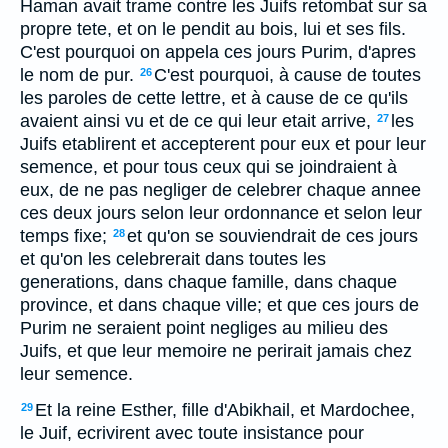
Haman avait trame contre les Juifs retombat sur sa
propre tete, et on le pendit au bois, lui et ses fils.
C'est pourquoi on appela ces jours Purim, d'apres
le nom de pur.
C'est pourquoi, à cause de toutes
26
les paroles de cette lettre, et à cause de ce qu'ils
avaient ainsi vu et de ce qui leur etait arrive,
les
27
Juifs etablirent et accepterent pour eux et pour leur
semence, et pour tous ceux qui se joindraient à
eux, de ne pas negliger de celebrer chaque annee
ces deux jours selon leur ordonnance et selon leur
temps fixe;
et qu'on se souviendrait de ces jours
28
et qu'on les celebrerait dans toutes les
generations, dans chaque famille, dans chaque
province, et dans chaque ville; et que ces jours de
Purim ne seraient point negliges au milieu des
Juifs, et que leur memoire ne perirait jamais chez
leur semence.
Et la reine Esther, fille d'Abikhail, et Mardochee,
29
le Juif, ecrivirent avec toute insistance pour