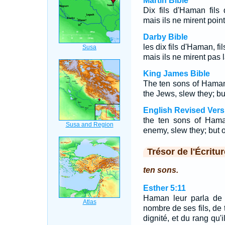
Martin Bible
Dix fils d'Haman fils
mais ils ne mirent point
Darby Bible
les dix fils d'Haman, f
mais ils ne mirent pas l
King James Bible
The ten sons of Hama
the Jews, slew they; but
English Revised Vers
the ten sons of Ham
enemy, slew they; but on
Trésor de l'Écritur
ten sons.
Esther 5:11
Haman leur parla de 
nombre de ses fils, de t
dignité, et du rang qu'