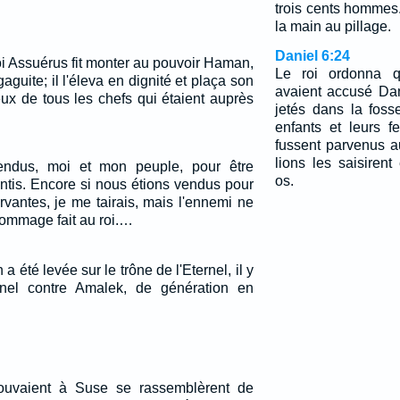
trois cents hommes.
la main au pillage.
Daniel 6:24
oi Assuérus fit monter au pouvoir Haman,
Le roi ordonna 
aguite; il l'éleva en dignité et plaça son
avaient accusé Da
ux de tous les chefs qui étaient auprès
jetés dans la foss
enfants et leurs f
fussent parvenus a
lions les saisirent
dus, moi et mon peuple, pour être
os.
antis. Encore si nous étions vendus pour
rvantes, je me tairais, mais l'ennemi ne
ommage fait au roi.…
 a été levée sur le trône de l'Eternel, il y
rnel contre Amalek, de génération en
trouvaient à Suse se rassemblèrent de