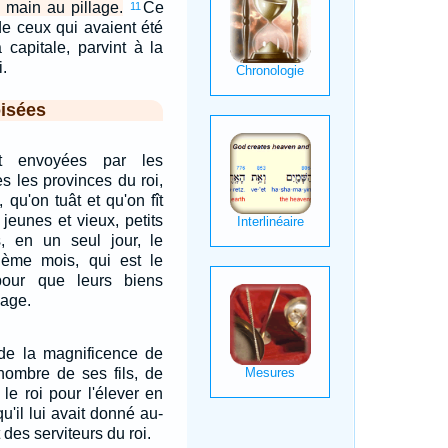
a main au pillage.
Ce
11
de ceux qui avaient été
 capitale, parvint à la
.
isées
nt envoyées par les
es les provinces du roi,
, qu'on tuât et qu'on fît
, jeunes et vieux, petits
, en un seul jour, le
ième mois, qui est le
pour que leurs biens
lage.
de la magnificence de
nombre de ses fils, de
t le roi pour l'élever en
qu'il lui avait donné au-
des serviteurs du roi.