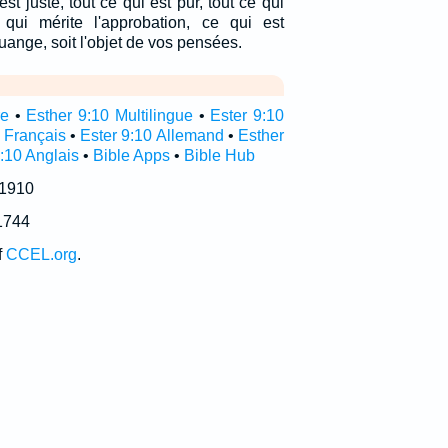
st juste, tout ce qui est pur, tout ce qui
 qui mérite l'approbation, ce qui est
uange, soit l'objet de vos pensées.
re
•
Esther 9:10 Multilingue
•
Ester 9:10
 Français
•
Ester 9:10 Allemand
•
Esther
:10 Anglais
•
Bible Apps
•
Bible Hub
 1910
1744
f
CCEL.org
.