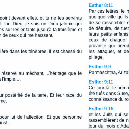
Esther 8:11
Par ces lettres, le 
quelque ville qu'il
oint devant elles, et tu ne les serviras
de se rassembler e
el, ton Dieu, je suis un Dieu jaloux, qui
de détruire, de tuer
es sur les enfants jusqu'à la troisième et
leurs petits enfant
n de ceux qui me haïssent,
ceux de chaque 
province qui pren
ière dans les ténèbres, Il est chassé du
les attaquer, et d
pillage,
Esther 9:9
Parmaschtha, Arizaï,
u réserve au méchant, L'héritage que le
à l'impie.…
Esther 9:11
Ce jour-là, le nom
été tués dans Suse, 
ur postérité de la terre, Et leur race du
connaissance du roi
mme.
Esther 9:15
et les Juifs qui s
our lui de l'affection, Et que personne
rassemblèrent de 
lins!…
jour du mois d'Ada