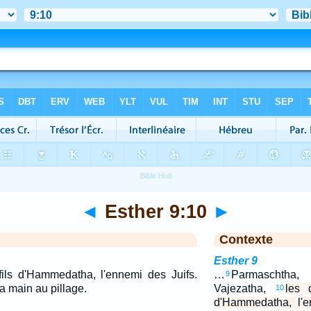
◄
Esther 9:10
►
Contexte
Esther 9
 fils d'Hammedatha, l'ennemi des Juifs.
…
Parmaschtha,
9
la main au pillage.
Vajezatha,
les 
10
d'Hammedatha, l'e