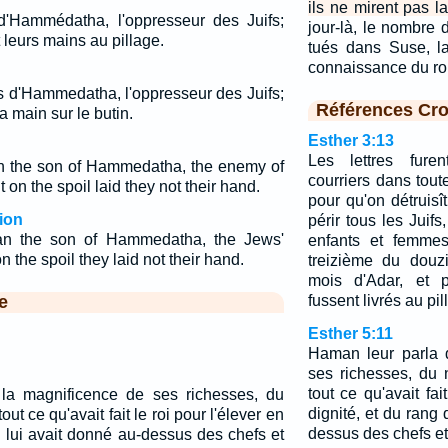
ils ne mirent pas l
 d'Hammédatha, l'oppresseur des Juifs;
jour-là, le nombre 
 leurs mains au pillage.
tués dans Suse, la
connaissance du roi
ils d'Hammedatha, l'oppresseur des Juifs;
Références Cro
a main sur le butin.
Esther 3:13
Les lettres fure
n the son of Hammedatha, the enemy of
courriers dans tout
 on the spoil laid they not their hand.
pour qu'on détruisît
ion
périr tous les Juifs
an the son of Hammedatha, the Jews'
enfants et femmes
 the spoil they laid not their hand.
treizième du douz
mois d'Adar, et 
e
fussent livrés au pil
Esther 5:11
Haman leur parla 
ses richesses, du 
tout ce qu'avait fai
la magnificence de ses richesses, du
dignité, et du rang 
out ce qu'avait fait le roi pour l'élever en
dessus des chefs et 
il lui avait donné au-dessus des chefs et