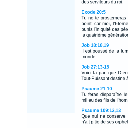
des serviteurs du roi.
Exode 20:5
Tu ne te prosterneras p
point; car moi, l'Etern
punis l'iniquité des pèr
la quatrième génératio
Job 18:18,19
Il est poussé de la lum
monde.…
Job 27:13-15
Voici la part que Die
Tout-Puissant destine 
Psaume 21:10
Tu feras disparaître le
milieu des fils de l'ho
Psaume 109:12,13
Que nul ne conserve p
n'ait pitié de ses orphe