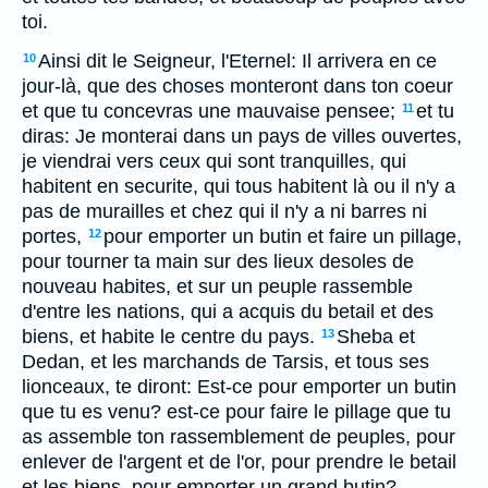
toi.
Ainsi dit le Seigneur, l'Eternel: Il arrivera en ce
10
jour-là, que des choses monteront dans ton coeur
et que tu concevras une mauvaise pensee;
et tu
11
diras: Je monterai dans un pays de villes ouvertes,
je viendrai vers ceux qui sont tranquilles, qui
habitent en securite, qui tous habitent là ou il n'y a
pas de murailles et chez qui il n'y a ni barres ni
portes,
pour emporter un butin et faire un pillage,
12
pour tourner ta main sur des lieux desoles de
nouveau habites, et sur un peuple rassemble
d'entre les nations, qui a acquis du betail et des
biens, et habite le centre du pays.
Sheba et
13
Dedan, et les marchands de Tarsis, et tous ses
lionceaux, te diront: Est-ce pour emporter un butin
que tu es venu? est-ce pour faire le pillage que tu
as assemble ton rassemblement de peuples, pour
enlever de l'argent et de l'or, pour prendre le betail
et les biens, pour emporter un grand butin?