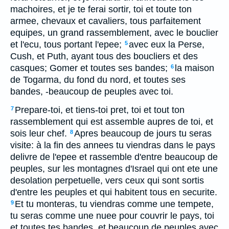
machoires, et je te ferai sortir, toi et toute ton
armee, chevaux et cavaliers, tous parfaitement
equipes, un grand rassemblement, avec le bouclier
et l'ecu, tous portant l'epee;
avec eux la Perse,
5
Cush, et Puth, ayant tous des boucliers et des
casques; Gomer et toutes ses bandes;
la maison
6
de Togarma, du fond du nord, et toutes ses
bandes, -beaucoup de peuples avec toi.
Prepare-toi, et tiens-toi pret, toi et tout ton
7
rassemblement qui est assemble aupres de toi, et
sois leur chef.
Apres beaucoup de jours tu seras
8
visite: à la fin des annees tu viendras dans le pays
delivre de l'epee et rassemble d'entre beaucoup de
peuples, sur les montagnes d'Israel qui ont ete une
desolation perpetuelle, vers ceux qui sont sortis
d'entre les peuples et qui habitent tous en securite.
Et tu monteras, tu viendras comme une tempete,
9
tu seras comme une nuee pour couvrir le pays, toi
et toutes tes bandes, et beaucoup de peuples avec