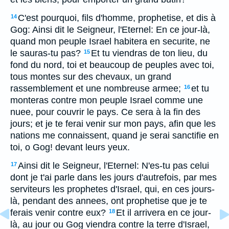
C'est pourquoi, fils d'homme, prophetise, et dis à
14
Gog: Ainsi dit le Seigneur, l'Eternel: En ce jour-là,
quand mon peuple Israel habitera en securite, ne
le sauras-tu pas?
Et tu viendras de ton lieu, du
15
fond du nord, toi et beaucoup de peuples avec toi,
tous montes sur des chevaux, un grand
rassemblement et une nombreuse armee;
et tu
16
monteras contre mon peuple Israel comme une
nuee, pour couvrir le pays. Ce sera à la fin des
jours; et je te ferai venir sur mon pays, afin que les
nations me connaissent, quand je serai sanctifie en
toi, o Gog! devant leurs yeux.
Ainsi dit le Seigneur, l'Eternel: N'es-tu pas celui
17
dont je t'ai parle dans les jours d'autrefois, par mes
serviteurs les prophetes d'Israel, qui, en ces jours-
là, pendant des annees, ont prophetise que je te
ferais venir contre eux?
Et il arrivera en ce jour-
18
là, au jour ou Gog viendra contre la terre d'Israel,