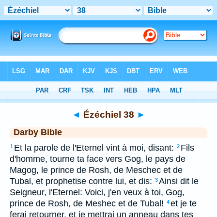
Bible
>
DAR
> Ézéchiel 38
◄
Ézéchiel 38
►
Darby Bible
Et la parole de l'Eternel vint à moi, disant:
Fils
1
2
d'homme, tourne ta face vers Gog, le pays de
Magog, le prince de Rosh, de Meschec et de
Tubal, et prophetise contre lui, et dis:
Ainsi dit le
3
Seigneur, l'Eternel: Voici, j'en veux à toi, Gog,
prince de Rosh, de Meshec et de Tubal!
et je te
4
ferai retourner, et je mettrai un anneau dans tes