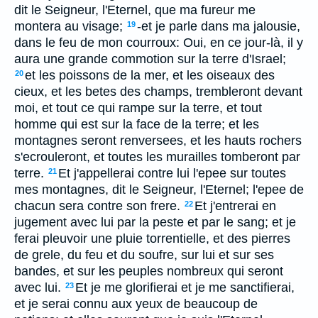
dit le Seigneur, l'Eternel, que ma fureur me
montera au visage;
-et je parle dans ma jalousie,
19
dans le feu de mon courroux: Oui, en ce jour-là, il y
aura une grande commotion sur la terre d'Israel;
et les poissons de la mer, et les oiseaux des
20
cieux, et les betes des champs, trembleront devant
moi, et tout ce qui rampe sur la terre, et tout
homme qui est sur la face de la terre; et les
montagnes seront renversees, et les hauts rochers
s'ecrouleront, et toutes les murailles tomberont par
terre.
Et j'appellerai contre lui l'epee sur toutes
21
mes montagnes, dit le Seigneur, l'Eternel; l'epee de
chacun sera contre son frere.
Et j'entrerai en
22
jugement avec lui par la peste et par le sang; et je
ferai pleuvoir une pluie torrentielle, et des pierres
de grele, du feu et du soufre, sur lui et sur ses
bandes, et sur les peuples nombreux qui seront
avec lui.
Et je me glorifierai et je me sanctifierai,
23
et je serai connu aux yeux de beaucoup de