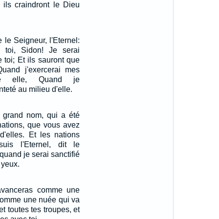
 ils craindront le Dieu
e le Seigneur, l'Eternel:
à toi, Sidon! Je serai
e toi; Et ils sauront que
 Quand j'exercerai mes
re elle, Quand je
teté au milieu d'elle.
n grand nom, qui a été
nations, que vous avez
d'elles. Et les nations
is l'Eternel, dit le
 quand je serai sanctifié
 yeux.
'avanceras comme une
 comme une nuée qui va
et toutes tes troupes, et