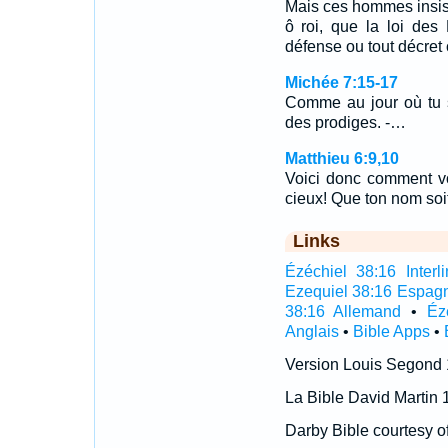
Mais ces hommes insistè
ô roi, que la loi de
défense ou tout décret 
Michée 7:15-17
Comme au jour où tu so
des prodiges. -…
Matthieu 6:9,10
Voici donc comment vo
cieux! Que ton nom soi
Links
Ézéchiel 38:16 Interli
Ezequiel 38:16 Espag
38:16 Allemand
•
Éz
Anglais
•
Bible Apps
•
Version Louis Segond
La Bible David Martin 
Darby Bible courtesy o