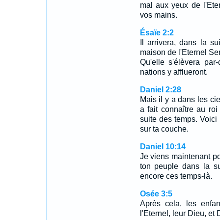
mal aux yeux de l'Etern
vos mains.
Ésaïe 2:2
Il arrivera, dans la 
maison de l'Eternel S
Qu'elle s'élèvera par
nations y afflueront.
Daniel 2:28
Mais il y a dans les ci
a fait connaître au ro
suite des temps. Voici
sur ta couche.
Daniel 10:14
Je viens maintenant pou
ton peuple dans la su
encore ces temps-là.
Osée 3:5
Après cela, les enfant
l'Eternel, leur Dieu, et D