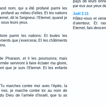
pays de leurs enne
par eux aux yeux d
rand nom, qui a été profané parmi les
profané au milieu d'elles. Et les nations
Joël 3:11
ernel, dit le Seigneur, l'Eternel, quand je
Hâtez-vous et vene
s sous leurs yeux.
d'alentour, Et ra
Eternel, fais descen
oire parmi les nations; Et toutes les
ements que j'exercerai, Et les châtiments
era.
 de Pharaon, et il les poursuivra; mais
mée serviront à faire éclater ma gloire,
nt que je suis l'Eternel. Et les enfants
: Tu marches contre moi avec l'épée, la
et moi, je marche contre toi au nom de
 du Dieu de l'armée d'Israël, que tu as