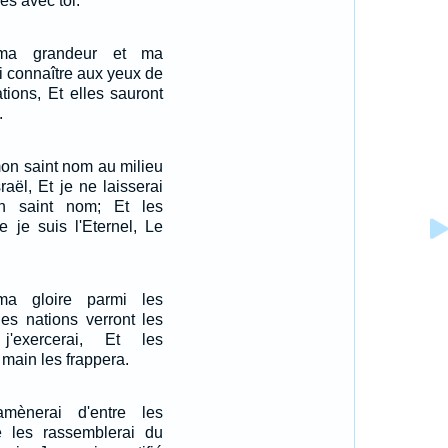
s avec toi.
 ma grandeur et ma
ai connaître aux yeux de
tions, Et elles sauront
.
mon saint nom au milieu
aël, Et je ne laisserai
n saint nom; Et les
e je suis l'Eternel, Le
ma gloire parmi les
les nations verront les
'exercerai, Et les
main les frappera.
mènerai d'entre les
 les rassemblerai du