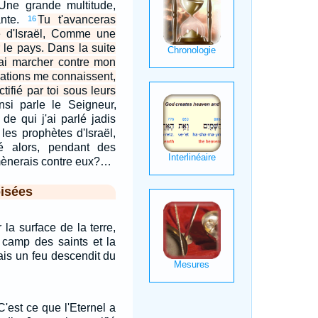
Une grande multitude,
ante.
Tu t'avanceras
16
 d'Israël, Comme une
 le pays. Dans la suite
erai marcher contre mon
nations me connaissent,
tifié par toi sous leurs
nsi parle le Seigneur,
i de qui j'ai parlé jadis
les prophètes d'Israël,
é alors, pendant des
mènerais contre eux?…
isées
 la surface de la terre,
le camp des saints et la
ais un feu descendit du
C'est ce que l'Eternel a