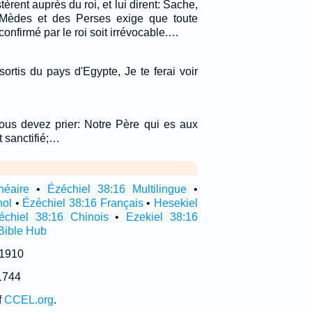
rent auprès du roi, et lui dirent: Sache,
s Mèdes et des Perses exige que toute
confirmé par le roi soit irrévocable.…
rtis du pays d'Egypte, Je te ferai voir
us devez prier: Notre Père qui es aux
t sanctifié;…
néaire
•
Ézéchiel 38:16 Multilingue
•
nol
•
Ézéchiel 38:16 Français
•
Hesekiel
échiel 38:16 Chinois
•
Ezekiel 38:16
Bible Hub
 1910
1744
f
CCEL.org
.