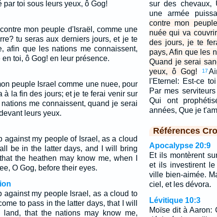
é par toi sous leurs yeux, ô Gog!
sur des chevaux, 
une armée puiss
contre mon peuple
 contre mon peuple d'Israël, comme une
nuée qui va couvrir
rre? tu seras aux derniers jours, et je te
des jours, je te f
re, afin que les nations me connaissent,
pays, Afin que les 
é en toi, ô Gog! en leur présence.
Quand je serai sanc
yeux, ô Gog!
Ai
17
l'Eternel: Est-ce to
 mon peuple Israel comme une nuee, pour
Par mes serviteurs 
à la fin des jours; et je te ferai venir sur
Qui ont prophétis
 nations me connaissent, quand je serai
années, Que je t'a
 devant leurs yeux.
Références Cro
 against my people of Israel, as a cloud
Apocalypse 20:9
all be in the latter days, and I will bring
Et ils montèrent sur
 that the heathen may know me, when I
et ils investirent 
hee, O Gog, before their eyes.
ville bien-aimée. M
ion
ciel, et les dévora.
 against my people Israel, as a cloud to
Lévitique 10:3
come to pass in the latter days, that I will
Moïse dit à Aaron: 
y land, that the nations may know me,