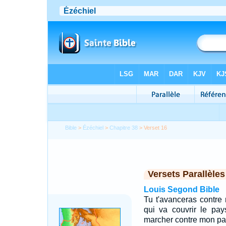
Bible
>
Ézéchiel
>
Chapitre 38
> Verset 16
Versets Parallèles
Louis Segond Bible
Tu t'avanceras contr
qui va couvrir le pay
marcher contre mon pay