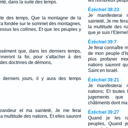
les nombreux peuple
onté, dans la suite des temps.
Ézéchiel 38:23
Je manifesterai
suite des temps, Que la montagne de la
sainteté, Je me fer
era fondée sur le sommet des montagnes,
la multitude des na
essus les collines, Et que les peuples y
que je suis l'Eternel
Ézéchiel 39:7
Je ferai connaître 
ressément que, dans les derniers temps,
de mon peuple d'Isr
neront la foi, pour s'attacher à des
plus profaner mo
à des doctrines de démons,
nations sauront qu
Saint en Israël.
derniers jours, il y aura des temps
Ézéchiel 39:21
Je manifesterai 
nations; Et toutes 
jugements que j
châtiments dont ma 
randeur et ma sainteté, Je me ferai
Ézéchiel 39:27
a multitude des nations, Et elles sauront
Quand je les ra
peuples, Quand je