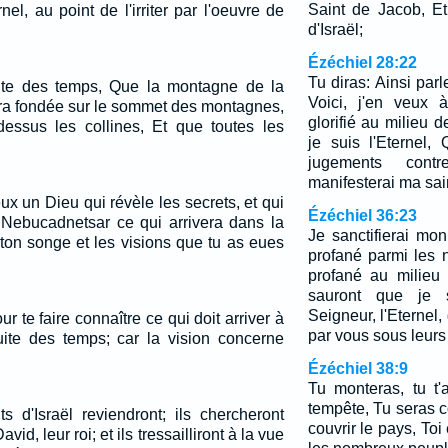
Saint de Jacob, Et
el, au point de l'irriter par l'oeuvre de
d'Israël;
Ézéchiel 28:22
Tu diras: Ainsi parl
suite des temps, Que la montagne de la
Voici, j'en veux 
era fondée sur le sommet des montagnes,
glorifié au milieu d
-dessus les collines, Et que toutes les
je suis l'Eternel,
jugements cont
manifesterai ma sain
eux un Dieu qui révèle les secrets, et qui
Ézéchiel 36:23
i Nebucadnetsar ce qui arrivera dans la
Je sanctifierai mo
 ton songe et les visions que tu as eues
profané parmi les 
profané au milieu 
sauront que je su
Seigneur, l'Eternel,
r te faire connaître ce qui doit arriver à
par vous sous leurs
ite des temps; car la vision concerne
Ézéchiel 38:9
Tu monteras, tu t
tempête, Tu seras
s d'Israël reviendront; ils chercheront
couvrir le pays, Toi 
avid, leur roi; et ils tressailliront à la vue