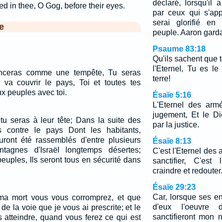
déclaré, lorsqu'il a
ed in thee, O Gog, before their eyes.
par ceux qui s'ap
serai glorifié en
e
peuple. Aaron garda
Psaume 83:18
Qu'ils sachent que t
l'Eternel, Tu es le
anceras comme une tempête, Tu seras
terre!
a couvrir le pays, Toi et toutes tes
x peuples avec toi.
Ésaïe 5:16
L'Eternel des arm
jugement, Et le Di
tu seras à leur tête; Dans la suite des
par la justice.
 contre le pays Dont les habitants,
ront été rassemblés d'entre plusieurs
Ésaïe 8:13
tagnes d'Israël longtemps désertes;
C'est l'Eternel de
euples, Ils seront tous en sécurité dans
sanctifier, C'es
craindre et redouter
Ésaïe 29:23
Car, lorsque ses en
 ma mort vous vous corromprez, et que
d'eux l'oeuvre
e la voie que je vous ai prescrite; et le
sanctifieront mon n
s atteindre, quand vous ferez ce qui est