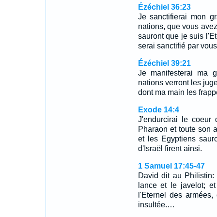
Ézéchiel 36:23
Je sanctifierai mon g
nations, que vous avez 
sauront que je suis l'Et
serai sanctifié par vou
Ézéchiel 39:21
Je manifesterai ma gl
nations verront les jug
dont ma main les frapp
Exode 14:4
J'endurcirai le coeur
Pharaon et toute son ar
et les Egyptiens sauro
d'Israël firent ainsi.
1 Samuel 17:45-47
David dit au Philistin
lance et le javelot; 
l'Eternel des armées,
insultée.…