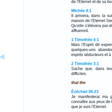
de l'Eternel et de sa b
Michée 4:1
Il arrivera, dans la 
maison de l'Eternel S
Qu'elle s'élèvera par-d
afflueront.
1 Timothée 4:1
Mais l'Esprit dit exp
quelques-uns abandon
esprits séducteurs et 
2 Timothée 3:1
Sache que, dans les 
difficiles.
that the
Ézéchiel 38:23
Je manifesterai ma g
connaître aux yeux de l
que je suis l'Eternel.