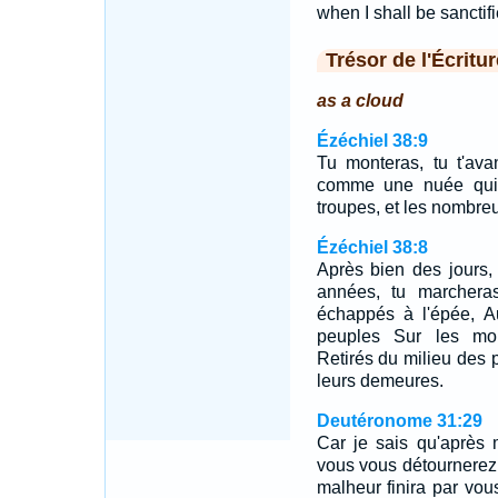
when I shall be sanctifi
Trésor de l'Écritur
as a cloud
Ézéchiel 38:9
Tu monteras, tu t'av
comme une nuée qui v
troupes, et les nombreu
Ézéchiel 38:8
Après bien des jours, 
années, tu marcheras
échappés à l'épée, Au
peuples Sur les mon
Retirés du milieu des p
leurs demeures.
Deutéronome 31:29
Car je sais qu'après
vous vous détournerez d
malheur finira par vou