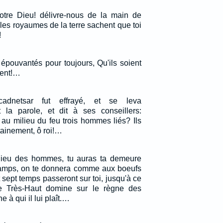
notre Dieu! délivre-nous de la main de
les royaumes de la terre sachent que toi
!
 épouvantés pour toujours, Qu'ils soient
sent!…
adnetsar fut effrayé, et se leva
it la parole, et dit à ses conseillers:
au milieu du feu trois hommes liés? Ils
tainement, ô roi!…
lieu des hommes, tu auras ta demeure
hamps, on te donnera comme aux boeufs
 sept temps passeront sur toi, jusqu'à ce
e Très-Haut domine sur le règne des
 à qui il lui plaît.…