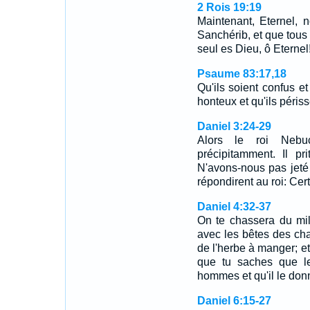
2 Rois 19:19
Maintenant, Eternel, 
Sanchérib, et que tous 
seul es Dieu, ô Eternel
Psaume 83:17,18
Qu'ils soient confus et
honteux et qu'ils péris
Daniel 3:24-29
Alors le roi Nebuc
précipitamment. Il pr
N'avons-nous pas jeté 
répondirent au roi: Cer
Daniel 4:32-37
On te chassera du mi
avec les bêtes des c
de l'herbe à manger; et
que tu saches que l
hommes et qu'il le donne
Daniel 6:15-27