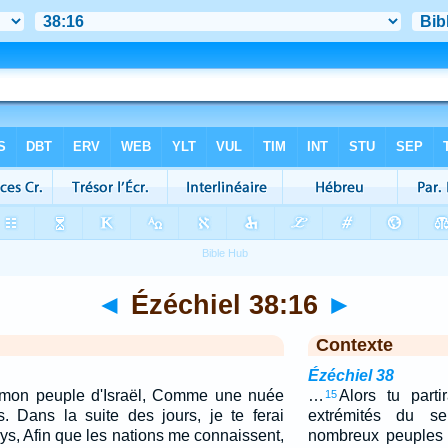
◄
Ézéchiel 38:16
►
Contexte
Ézéchiel 38
e mon peuple d'Israël, Comme une nuée
…
Alors tu part
15
s. Dans la suite des jours, je te ferai
extrémités du se
s, Afin que les nations me connaissent,
nombreux peuples 