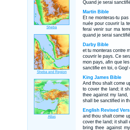
Quand je serai sanctifi
Martin Bible
Et ne monteras-tu pas
nuée pour couvrir la te
ferai venir sur ma ter
quand je serai sanctifi
Darby Bible
et tu monteras contre
couvrir le pays. Ce sera 
mon pays, afin que les
sanctifie en toi, o Gog!
King James Bible
And thou shalt come up
to cover the land; it sh
thee against my land,
shall be sanctified in t
English Revised Vers
and thou shalt come up
cover the land; it shall 
bring thee against m