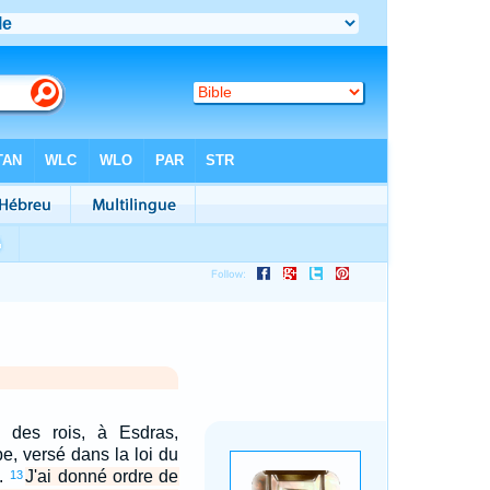
i des rois, à Esdras,
ibe, versé dans la loi du
c.
J'ai donné ordre de
13