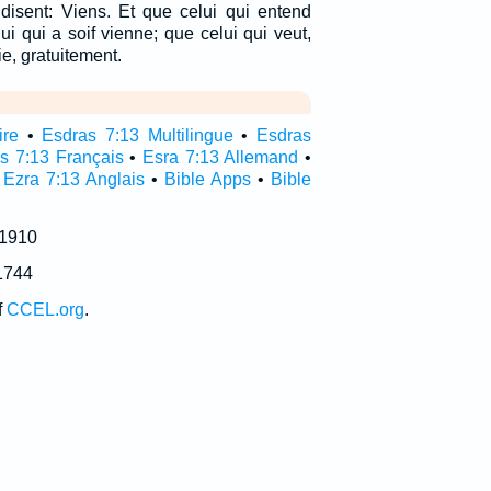
e disent: Viens. Et que celui qui entend
ui qui a soif vienne; que celui qui veut,
ie, gratuitement.
ire
•
Esdras 7:13 Multilingue
•
Esdras
s 7:13 Français
•
Esra 7:13 Allemand
•
•
Ezra 7:13 Anglais
•
Bible Apps
•
Bible
 1910
1744
f
CCEL.org
.