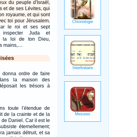
ceux du peuple d'Israël,
s et de ses Lévites, qui
on royaume, et qui sont
vec toi pour Jérusalem.
r le roi et ses sept
r inspecter Juda et
 la loi de ton Dieu,
tes mains,…
isées
s donna ordre de faire
dans la maison des
déposait les trésors à
ns toute l'étendue de
 de la crainte et de la
 de Daniel. Car il est le
subsiste éternellement;
a jamais détruit, et sa