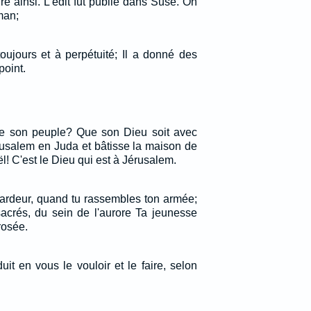
ire ainsi. L'édit fut publié dans Suse. On
man;
toujours et à perpétuité; Il a donné des
 point.
de son peuple? Que son Dieu soit avec
érusalem en Juda et bâtisse la maison de
aël! C'est le Dieu qui est à Jérusalem.
'ardeur, quand tu rassembles ton armée;
crés, du sein de l'aurore Ta jeunesse
rosée.
uit en vous le vouloir et le faire, selon