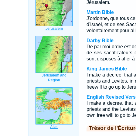
Jérusalem.
Martin Bible
J'ordonne, que tous c
d'Israël, et de ses Sacr
volontairement pour alle
Darby Bible
De par moi ordre est d
de ses sacrificateurs
sont disposes à aller à 
King James Bible
I make a decree, that a
priests and Levites, in
freewill to go up to Jer
English Revised Vers
I make a decree, that a
priests and the Levites
own free will to go to 
Trésor de l'Écritur