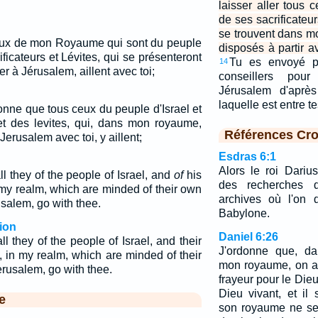
laisser aller tous 
de ses sacrificateur
se trouvent dans m
eux de mon Royaume qui sont du peuple
disposés à partir a
ificateurs et Lévites, qui se présenteront
Tu es envoyé pa
14
r à Jérusalem, aillent avec toi;
conseillers pou
Jérusalem d'après
laquelle est entre 
onne que tous ceux du peuple d'Israel et
 et des levites, qui, dans mon royaume,
Références Cro
Jerusalem avec toi, y aillent;
Esdras 6:1
Alors le roi Dariu
ll they of the people of Israel, and
of
his
des recherches 
 my realm, which are minded of their own
archives où l'on 
usalem, go with thee.
Babylone.
ion
Daniel 6:26
ll they of the people of Israel, and their
J'ordonne que, da
, in my realm, which are minded of their
mon royaume, on ait
Jerusalem, go with thee.
frayeur pour le Dieu
Dieu vivant, et il 
e
son royaume ne ser