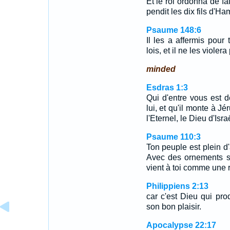
Et le roi ordonna de fa
pendit les dix fils d'Ha
Psaume 148:6
Il les a affermis pour 
lois, et il ne les violera
minded
Esdras 1:3
Qui d'entre vous est 
lui, et qu'il monte à J
l'Eternel, le Dieu d'Isr
Psaume 110:3
Ton peuple est plein d
Avec des ornements sa
vient à toi comme une 
Philippiens 2:13
car c'est Dieu qui prod
son bon plaisir.
Apocalypse 22:17