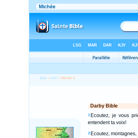
Bible
>
DAR
> Michée 6
Darby Bible
Ecoutez, je vous pri
1
entendent ta voix!
Ecoutez, montagnes, l
2