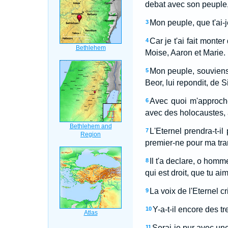
debat avec son peuple, 
Mon peuple, que t'ai-j
3
Car je t'ai fait monte
4
Moise, Aaron et Marie.
Mon peuple, souviens-
5
Beor, lui repondit, de S
Avec quoi m'approcher
6
avec des holocaustes,
L'Eternel prendra-t-i
7
premier-ne pour ma tra
Il t'a declare, o homm
8
qui est droit, que tu 
La voix de l'Eternel cr
9
Y-a-t-il encore des 
10
Serai-je pur avec un
11