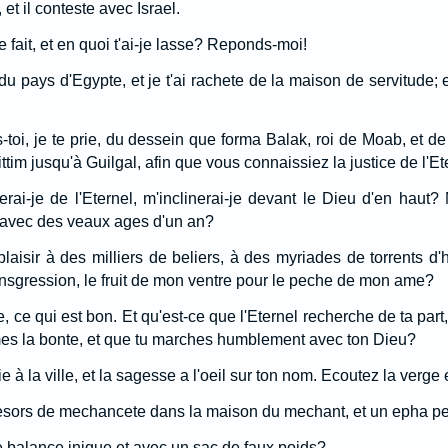
et il conteste avec Israel.
e fait, et en quoi t'ai-je lasse? Reponds-moi!
r du pays d'Egypte, et je t'ai rachete de la maison de servitude; 
toi, je te prie, du dessein que forma Balak, roi de Moab, et de
ittim jusqu'à Guilgal, afin que vous connaissiez la justice de l'Et
ai-je de l'Eternel, m'inclinerai-je devant le Dieu d'en haut? 
 avec des veaux ages d'un an?
l plaisir à des milliers de beliers, à des myriades de torrents 
nsgression, le fruit de mon ventre pour le peche de mon ame?
e, ce qui est bon. Et qu'est-ce que l'Eternel recherche de ta part
aimes la bonte, et que tu marches humblement avec ton Dieu?
ie à la ville, et la sagesse a l'oeil sur ton nom. Ecoutez la verge e
tresors de mechancete dans la maison du mechant, et un epha pe
e balance inique et avec un sac de faux poids?