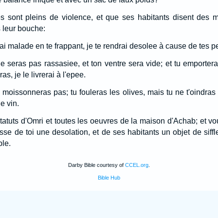
s sont pleins de violence, et que ses habitants disent des 
 leur bouche:
rai malade en te frappant, je te rendrai desolee à cause de tes p
e seras pas rassasiee, et ton ventre sera vide; et tu emporter
s, je le livrerai à l'epee.
moissonneras pas; tu fouleras les olives, mais tu ne t'oindras 
e vin.
tatuts d'Omri et toutes les oeuvres de la maison d'Achab; et v
asse de toi une desolation, et de ses habitants un objet de siff
le.
Darby Bible courtesy of
CCEL.org
.
Bible Hub