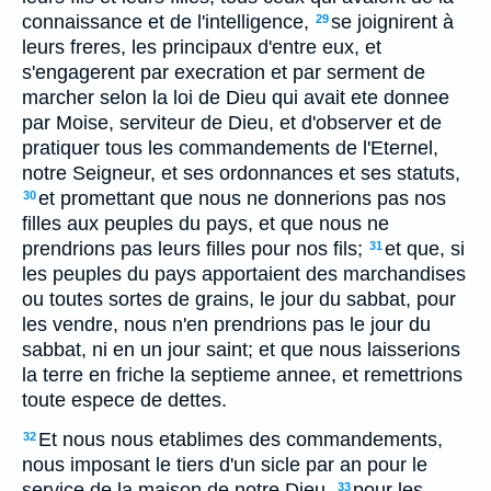
connaissance et de l'intelligence,
se joignirent à
29
leurs freres, les principaux d'entre eux, et
s'engagerent par execration et par serment de
marcher selon la loi de Dieu qui avait ete donnee
par Moise, serviteur de Dieu, et d'observer et de
pratiquer tous les commandements de l'Eternel,
notre Seigneur, et ses ordonnances et ses statuts,
et promettant que nous ne donnerions pas nos
30
filles aux peuples du pays, et que nous ne
prendrions pas leurs filles pour nos fils;
et que, si
31
les peuples du pays apportaient des marchandises
ou toutes sortes de grains, le jour du sabbat, pour
les vendre, nous n'en prendrions pas le jour du
sabbat, ni en un jour saint; et que nous laisserions
la terre en friche la septieme annee, et remettrions
toute espece de dettes.
Et nous nous etablimes des commandements,
32
nous imposant le tiers d'un sicle par an pour le
service de la maison de notre Dieu,
pour les
33