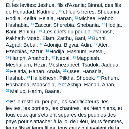
Et les levites: Jeshua, fils d'Azania; Binnui, des fils
de Henadad; Kadmiel,
et leurs freres, Shebania,
10
Hodija, Kelita, Pelaia, Hanan,
Michee, Rehob,
11
Hashabia,
Zaccur, Sherebia, Shebania,
Hodija,
12
13
Bani, Beninu.
-Les chefs du peuple: Parhosh,
14
Pakhath-Moab, Elam, Zatthu, Bani,
Bunni,
15
Azgad, Bebai,
Adonija, Bigvai, Adin,
Ater,
16
17
Ezechias, Azzur,
Hodija, Hashum, Betsai,
18
Hariph, Anathoth,
Nebai,
Magpiash,
19
20
21
Meshullam, Hezir, Meshezabeel, Tsadok, Jaddua,
Pelatia, Hanan, Anaia,
Osee, Hanania,
22
23
Hashub,
Hallokhesh, Pilkha, Shobek,
Rehum,
24
25
Hashabna, Maasceia,
et Akhija, Hanan, Anan,
26
Malluc, Harim, Baana.
27
Et le reste du peuple, les sacrificateurs, les
28
levites, les portiers, les chantres, les Nethiniens, et
tous ceux qui s'etaient separes des peuples des
pays pour s'attacher à la loi de Dieu, leurs femmes,
leurs fils et leurs filles, tous ceux qui avaient de la