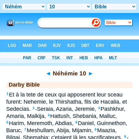
Bible
>
DAR
> Néhémie 10
◄
Néhémie 10
►
Darby Bible
Et à la tete de ceux qui apposerent leur sceau
1
furent: Nehemie, le Thirshatha, fils de Hacalia, et
Sedecias.
-Seraia, Azaria, Jeremie,
Pashkhur,
2
3
Amaria, Malkija,
Hattush, Shebania, Malluc,
4
Harim, Meremoth, Abdias,
Daniel, Guinnethon,
5
6
Baruc,
Meshullam, Abija, Mijamin,
Maazia,
7
8
Bilgai, Shemahia: c'etaient là les sacrificateurs.
-
9