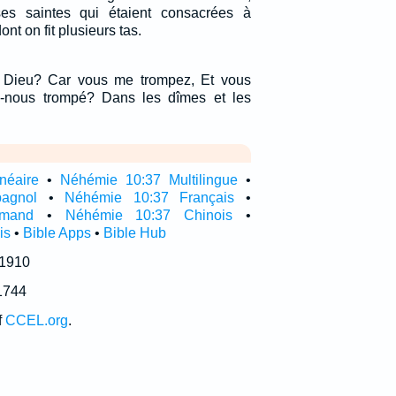
es saintes qui étaient consacrées à
dont on fit plusieurs tas.
 Dieu? Car vous me trompez, Et vous
ns-nous trompé? Dans les dîmes et les
néaire
•
Néhémie 10:37 Multilingue
•
agnol
•
Néhémie 10:37 Français
•
emand
•
Néhémie 10:37 Chinois
•
is
•
Bible Apps
•
Bible Hub
 1910
1744
f
CCEL.org
.