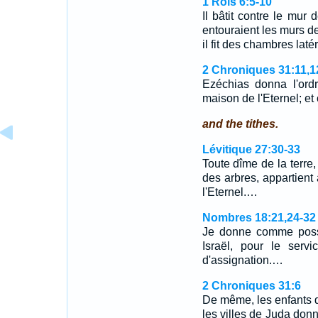
1 Rois 6:5-10
Il bâtit contre le mur 
entouraient les murs de
il fit des chambres laté
2 Chroniques 31:11,1
Ezéchias donna l'ord
maison de l'Eternel; et
and the tithes.
Lévitique 27:30-33
Toute dîme de la terre, 
des arbres, appartient 
l'Eternel.…
Nombres 18:21,24-32
Je donne comme posse
Israël, pour le servi
d'assignation.…
2 Chroniques 31:6
De même, les enfants d
les villes de Juda donn