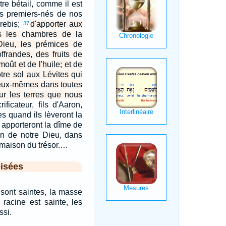
tre bétail, comme il est
les premiers-nés de nos
rebis;
d'apporter aux
37
ans les chambres de la
ieu, les prémices de
ffrandes, des fruits de
moût et de l'huile; et de
otre sol aux Lévites qui
 eux-mêmes dans toutes
sur les terres que nous
ificateur, fils d'Aaron,
es quand ils lèveront la
s apporteront la dîme de
on de notre Dieu, dans
 maison du trésor.…
isées
 sont saintes, la masse
a racine est sainte, les
ssi.