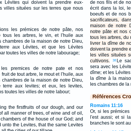
x Lévites qui doivent la prendre eux-
de nos fils et de no
 villes situées sur les terres que nous
écrit dans la loi, 
boeufs et de nos b
sacrificateurs, d
maison de notre D
ions les prémices de notre pâte, nos
notre pâte et nos o
e tous les arbres, le vin, et l'huile aux
tous les arbres, du 
es chambres de la maison de notre Dieu,
livrer la dîme de n
terre aux Lévites, et que les Lévites
doivent la prendre
ar toutes les villes de notre labourage;
les villes situées 
cultivons.
Le sacr
38
sera avec les Lévit
 les premices de notre pate et nos
dîme; et les Lévite
fruit de tout arbre, le mout et l'huile, aux
la dîme à la mais
es chambres de la maison de notre Dieu,
les chambres de la
terre aux levites; et eux, les levites,
s toutes les villes de notre labour;
Références Cro
Romains 11:16
g the firstfruits of our dough, and our
Or, si les prémices
 of all manner of trees, of wine and of oil,
l'est aussi; et si l
he chambers of the house of our God; and
branches le sont au
d unto the Levites, that the same Levites
all the cities of our tillage.