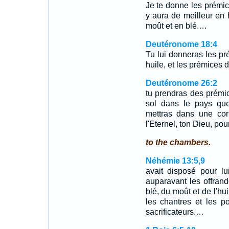
Je te donne les prémices
y aura de meilleur en h
moût et en blé.…
Deutéronome 18:4
Tu lui donneras les pr
huile, et les prémices d
Deutéronome 26:2
tu prendras des prémice
sol dans le pays que 
mettras dans une corb
l'Eternel, ton Dieu, pou
to the chambers.
Néhémie 13:5,9
avait disposé pour l
auparavant les offrand
blé, du moût et de l'hui
les chantres et les po
sacrificateurs.…