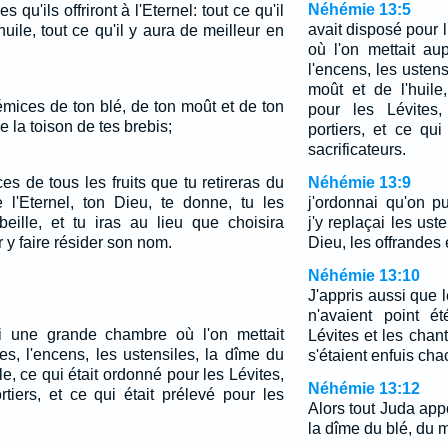
Néhémie 13:5
 qu'ils offriront à l'Eternel: tout ce qu'il
avait disposé pour
uile, tout ce qu'il y aura de meilleur en
où l'on mettait au
l'encens, les ustens
moût et de l'huile
émices de ton blé, de ton moût et de ton
pour les Lévites,
e la toison de tes brebis;
portiers, et ce qui
sacrificateurs.
s de tous les fruits que tu retireras du
Néhémie 13:9
l'Eternel, ton Dieu, te donne, tu les
j'ordonnai qu'on pu
eille, et tu iras au lieu que choisira
j'y replaçai les us
r y faire résider son nom.
Dieu, les offrandes 
Néhémie 13:10
J'appris aussi que 
n'avaient point é
ui une grande chambre où l'on mettait
Lévites et les chan
es, l'encens, les ustensiles, la dîme du
s'étaient enfuis cha
le, ce qui était ordonné pour les Lévites,
Néhémie 13:12
rtiers, et ce qui était prélevé pour les
Alors tout Juda ap
la dîme du blé, du m