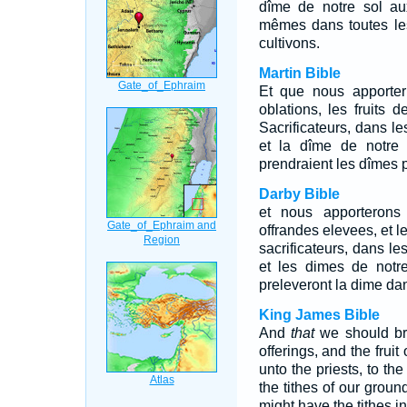
dîme de notre sol au
mêmes dans toutes les
cultivons.
Martin Bible
Et que nous apporter
oblations, les fruits d
Sacrificateurs, dans l
et la dîme de notre 
prendraient les dîmes p
Darby Bible
et nous apporterons
offrandes elevees, et le 
sacrificateurs, dans l
et les dimes de notre 
preleveront la dime dan
King James Bible
And
that
we should brin
offerings, and the fruit
unto the priests, to t
the tithes of our groun
might have the tithes in 