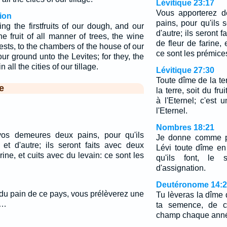
Lévitique 23:17
Vous apporterez 
ion
pains, pour qu'ils 
ng the firstfruits of our dough, and our
d'autre; ils seront 
e fruit of all manner of trees, the wine
de fleur de farine, 
iests, to the chambers of the house of our
ce sont les prémices
our ground unto the Levites; for they, the
n all the cities of our tillage.
Lévitique 27:30
Toute dîme de la ter
e
la terre, soit du fru
à l'Eternel; c'est
l'Eternel.
Nombres 18:21
os demeures deux pains, pour qu'ils
Je donne comme po
 et d'autre; ils seront faits avec deux
Lévi toute dîme en 
rine, et cuits avec du levain: ce sont les
qu'ils font, le 
d'assignation.
Deutéronome 14:
du pain de ce pays, vous prélèverez une
Tu lèveras la dîme 
.…
ta semence, de c
champ chaque ann