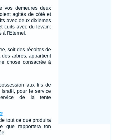
de vos demeures deux
soient agités de côté et
faits avec deux dixièmes
et cuits avec du levain:
 à l'Eternel.
re, soit des récoltes de
it des arbres, appartient
 une chose consacrée à
ssession aux fils de
Israël, pour le service
service de la tente
22
de tout ce que produira
e que rapportera ton
ée.