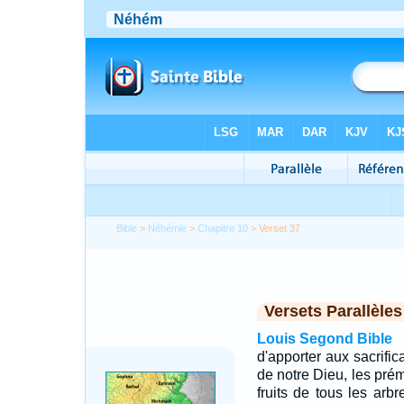
Bible
>
Néhémie
>
Chapitre 10
> Verset 37
Versets Parallèles
Louis Segond Bible
d'apporter aux sacrifi
de notre Dieu, les prém
fruits de tous les arbr