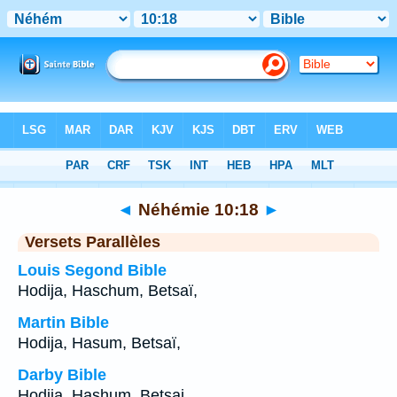
Bible
>
Néhémie
>
Chapitre 10
> Verset 18
◄
Néhémie 10:18
►
Versets Parallèles
Louis Segond Bible
Hodija, Haschum, Betsaï,
Martin Bible
Hodija, Hasum, Betsaï,
Darby Bible
Hodija, Hashum, Betsai,