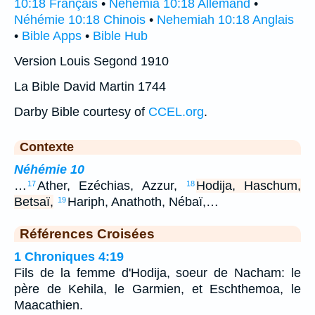
10:18 Français
•
Nehemia 10:18 Allemand
•
Néhémie 10:18 Chinois
•
Nehemiah 10:18 Anglais
•
Bible Apps
•
Bible Hub
Version Louis Segond 1910
La Bible David Martin 1744
Darby Bible courtesy of
CCEL.org
.
Contexte
Néhémie 10
…
Ather, Ezéchias, Azzur,
Hodija, Haschum,
17
18
Betsaï,
Hariph, Anathoth, Nébaï,…
19
Références Croisées
1 Chroniques 4:19
Fils de la femme d'Hodija, soeur de Nacham: le
père de Kehila, le Garmien, et Eschthemoa, le
Maacathien.