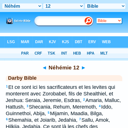
Bible
>
DAR
> Néhémie 12
◄
Néhémie 12
►
Darby Bible
Et ce sont ici les sacrificateurs et les levites qui
1
monterent avec Zorobabel, fils de Shealthiel, et
Jeshua: Seraia, Jeremie, Esdras,
Amaria, Malluc,
2
Hattush,
Shecania, Rehum, Meremoth,
Iddo,
3
4
Guinnethoi, Abija,
Mijamin, Maadia, Bilga,
5
Shemahia, et Joiarib, Jedahia,
Sallu, Amok,
6
7
Hilkija, Jedahia. Ce sont là les chefs des