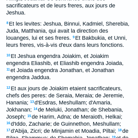
sacrificateurs et de leurs freres, aux jours de
Jeshua.
Et les levites: Jeshua, Binnui, Kadmiel, Sherebia,
8
Juda, Matthania, qui avait la direction des
louanges, lui et ses freres.
Et Bakbukia, et Unni,
9
leurs freres, vis-à-vis d'eux dans leurs fonctions.
Et Jeshua engendra Joiakim, et Joiakim
10
engendra Eliashib, et Eliashib engendra Joiada,
et Joiada engendra Jonathan, et Jonathan
11
engendra Jaddua.
Et aux jours de Joiakim etaient sacrificateurs,
12
chefs des peres: de Seraia, Meraia; de Jeremie,
Hanania;
d'Esdras, Meshullam; d'Amaria,
13
Jokhanan;
de Meluki, Jonathan; de Shebania,
14
Joseph;
de Harim, Adna; de Meraioth, Helkai;
15
d'Iddo, Zacharie; de Guinnethon, Meshullam;
16
d'Abija, Zicri; de Minjamin et Moadia, Piltai;
de
17
18
19