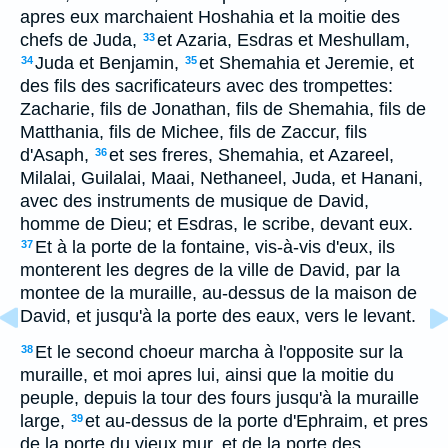
apres eux marchaient Hoshahia et la moitie des
chefs de Juda,
et Azaria, Esdras et Meshullam,
33
Juda et Benjamin,
et Shemahia et Jeremie, et
34
35
des fils des sacrificateurs avec des trompettes:
Zacharie, fils de Jonathan, fils de Shemahia, fils de
Matthania, fils de Michee, fils de Zaccur, fils
d'Asaph,
et ses freres, Shemahia, et Azareel,
36
Milalai, Guilalai, Maai, Nethaneel, Juda, et Hanani,
avec des instruments de musique de David,
homme de Dieu; et Esdras, le scribe, devant eux.
Et à la porte de la fontaine, vis-à-vis d'eux, ils
37
monterent les degres de la ville de David, par la
montee de la muraille, au-dessus de la maison de
David, et jusqu'à la porte des eaux, vers le levant.
Et le second choeur marcha à l'opposite sur la
38
muraille, et moi apres lui, ainsi que la moitie du
peuple, depuis la tour des fours jusqu'à la muraille
large,
et au-dessus de la porte d'Ephraim, et pres
39
de la porte du vieux mur, et de la porte des