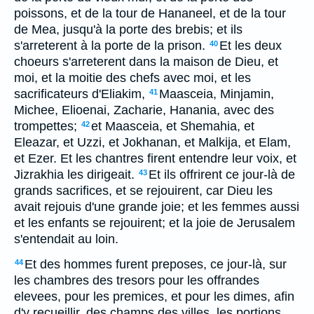
poissons, et de la tour de Hananeel, et de la tour
de Mea, jusqu'à la porte des brebis; et ils
s'arreterent à la porte de la prison.
Et les deux
40
choeurs s'arreterent dans la maison de Dieu, et
moi, et la moitie des chefs avec moi, et les
sacrificateurs d'Eliakim,
Maasceia, Minjamin,
41
Michee, Elioenai, Zacharie, Hanania, avec des
trompettes;
et Maasceia, et Shemahia, et
42
Eleazar, et Uzzi, et Jokhanan, et Malkija, et Elam,
et Ezer. Et les chantres firent entendre leur voix, et
Jizrakhia les dirigeait.
Et ils offrirent ce jour-là de
43
grands sacrifices, et se rejouirent, car Dieu les
avait rejouis d'une grande joie; et les femmes aussi
et les enfants se rejouirent; et la joie de Jerusalem
s'entendait au loin.
Et des hommes furent preposes, ce jour-là, sur
44
les chambres des tresors pour les offrandes
elevees, pour les premices, et pour les dimes, afin
d'y recueillir, des champs des villes, les portions