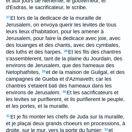
et aux jours de Nehemie, le gouverneur, et
d'Esdras, le sacrificateur, le scribe.
Et lors de la dedicace de la muraille de
27
Jerusalem, on envoya querir les levites de tous
leurs lieux d'habitation, pour les amener à
Jerusalem, pour faire la dedicace avec joie, avec
des louanges et des chants, avec des cymbales,
des luths et des harpes.
Et les fils des chantres
28
s'assemblerent, tant de la plaine du Jourdain, des
environs de Jerusalem, que des hameaux des
Netophathites,
et de la maison de Guilgal, et des
29
campagnes de Gueba et d'Azmaveth; car les
chantres s'etaient bati des hameaux dans les
environs de Jerusalem.
Et les sacrificateurs et
30
les levites se purifierent, et ils purifierent le peuple,
et les portes, et la muraille.
Et je fis monter les chefs de Juda sur la muraille,
31
et je plaçai deux grands choeurs en processions, à
droite, sur le mur, vers la porte du fumier;
et
32