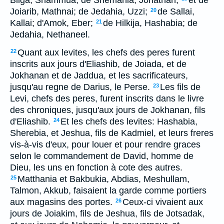
Bilga, Shammua; de Shemahia, Jonathan;
et de
Joiarib, Mathnai; de Jedahia, Uzzi;
de Sallai,
20
Kallai; d'Amok, Eber;
de Hilkija, Hashabia; de
21
Jedahia, Nethaneel.
Quant aux levites, les chefs des peres furent
22
inscrits aux jours d'Eliashib, de Joiada, et de
Jokhanan et de Jaddua, et les sacrificateurs,
jusqu'au regne de Darius, le Perse.
Les fils de
23
Levi, chefs des peres, furent inscrits dans le livre
des chroniques, jusqu'aux jours de Jokhanan, fils
d'Eliashib.
Et les chefs des levites: Hashabia,
24
Sherebia, et Jeshua, fils de Kadmiel, et leurs freres
vis-à-vis d'eux, pour louer et pour rendre graces
selon le commandement de David, homme de
Dieu, les uns en fonction à cote des autres.
Matthania et Bakbukia, Abdias, Meshullam,
25
Talmon, Akkub, faisaient la garde comme portiers
aux magasins des portes.
Ceux-ci vivaient aux
26
jours de Joiakim, fils de Jeshua, fils de Jotsadak,