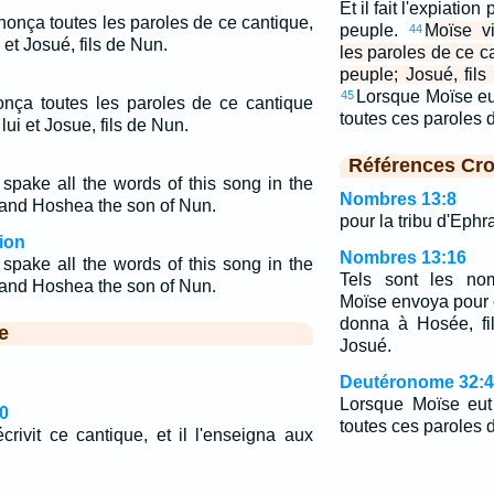
Et il fait l'expiatio
nonça toutes les paroles de ce cantique,
peuple.
Moïse vi
44
i et Josué, fils de Nun.
les paroles de ce 
peuple; Josué, fils
Lorsque Moïse eu
45
nonça toutes les paroles de ce cantique
toutes ces paroles 
lui et Josue, fils de Nun.
Références Cro
ake all the words of this song in the
Nombres 13:8
, and Hoshea the son of Nun.
pour la tribu d'Ephr
ion
Nombres 13:16
ake all the words of this song in the
Tels sont les n
, and Hoshea the son of Nun.
Moïse envoya pour 
donna à Hosée, fi
e
Josué.
Deutéronome 32:
Lorsque Moïse eut
0
toutes ces paroles d
crivit ce cantique, et il l'enseigna aux