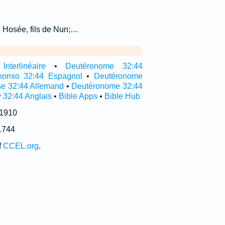
: Hosée, fils de Nun;…
nterlinéaire
•
Deutéronome 32:44
nomio 32:44 Espagnol
•
Deutéronome
e 32:44 Allemand
•
Deutéronome 32:44
 32:44 Anglais
•
Bible Apps
•
Bible Hub
 1910
1744
f
CCEL.org
.