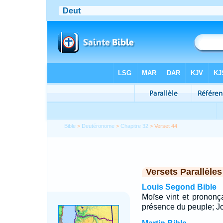
Bible
>
Deutéronome
>
Chapitre 32
> Verset 44
Versets Parallèles
Louis Segond Bible
Moïse vint et prononç
présence du peuple; Jos