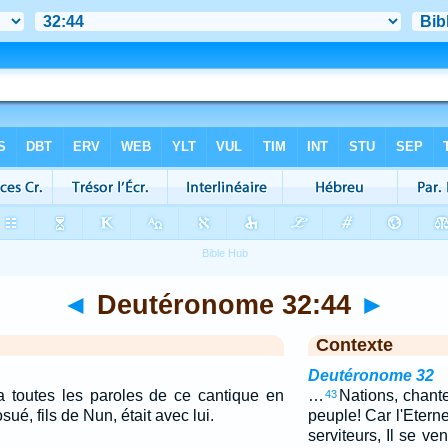
◄
Deutéronome 32:44
►
Contexte
Deutéronome 32
a toutes les paroles de ce cantique en
…
Nations, chant
43
ué, fils de Nun, était avec lui.
peuple! Car l'Etern
serviteurs, Il se v