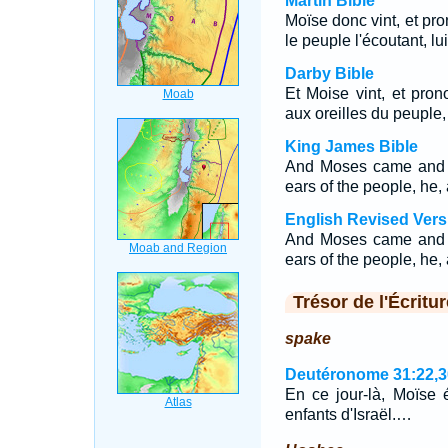
Martin Bible
Moïse donc vint, et pro
le peuple l'écoutant, lu
Darby Bible
Et Moise vint, et pro
aux oreilles du peuple, 
King James Bible
And Moses came and sp
ears of the people, he
English Revised Vers
And Moses came and sp
ears of the people, he
Trésor de l'Écritur
spake
Deutéronome 31:22,3
En ce jour-là, Moïse é
enfants d'Israël.…