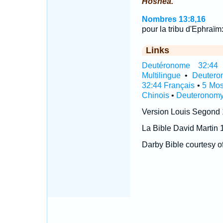
Hoshea.
Nombres 13:8,16
pour la tribu d'Ephraïm
Links
Deutéronome 32:44 I
Multilingue
•
Deutero
32:44 Français
•
5 Mos
Chinois
•
Deuteronomy
Version Louis Segond
La Bible David Martin 
Darby Bible courtesy o