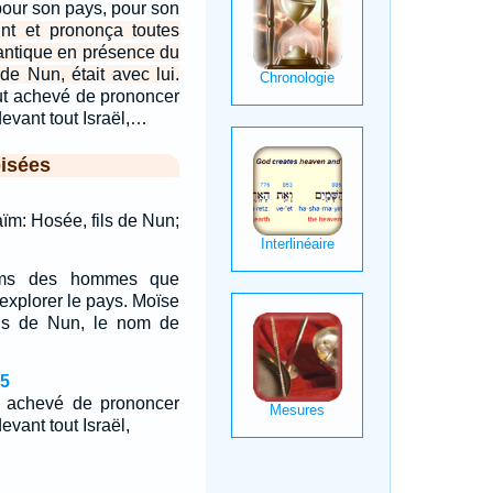
n pour son pays, pour son
nt et prononça toutes
cantique en présence du
 de Nun, était avec lui.
t achevé de prononcer
devant tout Israël,…
isées
aïm: Hosée, fils de Nun;
oms des hommes que
explorer le pays. Moïse
ls de Nun, le nom de
45
 achevé de prononcer
evant tout Israël,