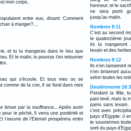
st mon corps.
honneur; et le sacri
ne sera point ga
jusqu'au matin.
disputaient entre eux, disant: Comment
a chair à manger?…
Nombres 9:11
C'est au second moi
le quatorzième jour
ils la mangeront
levain et des herbe
ime, et tu la mangeras dans le lieu que
Dieu. Et le matin, tu pourras t'en retourner
Nombres 9:12
tes.
Ils n'en laisseront r
n'en briseront aucu
selon toutes les or
eau qui s'écoule, Et tous mes os se
t comme de la cire, Il se fond dans mes
Deutéronome 16:3
Pendant la fête, 
pain levé, mais tu 
pains sans levain, d
le briser par la souffrance... Après avoir
c'est avec précipit
e pour le péché, Il verra une postérité et
pays d'Egypte: il en
t l'oeuvre de l'Eternel prospérera entre
te souviennes toute
sorti du pays d'Egyp