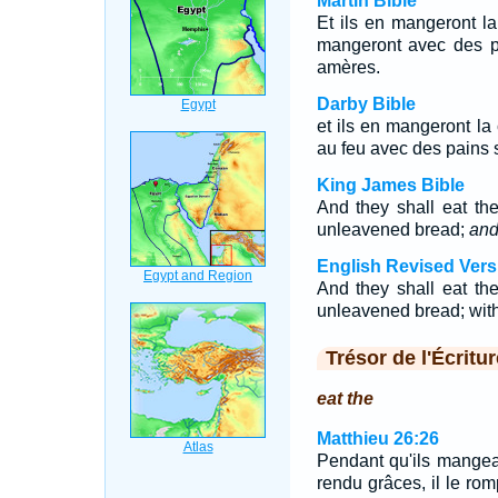
Martin Bible
Et ils en mangeront la c
mangeront avec des pa
amères.
Darby Bible
et ils en mangeront la c
au feu avec des pains 
King James Bible
And they shall eat the 
unleavened bread;
an
English Revised Vers
And they shall eat the 
unleavened bread; with b
Trésor de l'Écritur
eat the
Matthieu 26:26
Pendant qu'ils mangeai
rendu grâces, il le rom