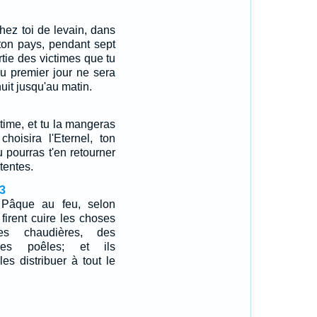
hez toi de levain, dans
 ton pays, pendant sept
rtie des victimes que tu
 du premier jour ne sera
uit jusqu'au matin.
ctime, et tu la mangeras
hoisira l'Eternel, ton
u pourras t'en retourner
 tentes.
3
la Pâque au feu, selon
 firent cuire les choses
es chaudières, des
es poêles; et ils
es distribuer à tout le