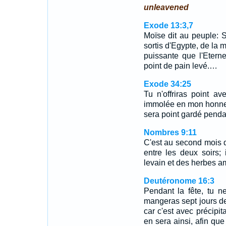
unleavened
Exode 13:3,7
Moïse dit au peuple: 
sortis d'Egypte, de la 
puissante que l'Etern
point de pain levé.…
Exode 34:25
Tu n'offriras point a
immolée en mon honneur
sera point gardé pendan
Nombres 9:11
C'est au second mois qu
entre les deux soirs;
levain et des herbes a
Deutéronome 16:3
Pendant la fête, tu 
mangeras sept jours des
car c'est avec précipit
en sera ainsi, afin que