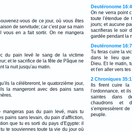
Deutéronome 16:4
On ne verra point c
toute l'étendue de
Souvenez-vous de ce jour, où vous êtes
jours; et aucune pa
maison de servitude; car c'est par sa main
sacrifieras le soir
el vous en a fait sortir. On ne mangera
gardée pendant la n
Deutéronome 16:7
Tu feras cuire la vi
vec du pain levé le sang de la victime
dans le lieu que c
; et le sacrifice de la fête de Pâque ne
Dieu. Et le matin, t
t la nuit jusqu'au matin.
et t'en aller vers tes
2 Chroniques 35:1
'ils la célébreront, le quatorzième jour,
Ils firent cuire 
 ils la mangeront avec des pains sans
l'ordonnance, et ils
mères.
saintes dans d
chaudrons et d
s'empressèrent de l
ne mangeras pas du pain levé, mais tu
peuple.
 pains sans levain, du pain d'affliction,
ation que tu es sorti du pays d'Egypte: il
 tu te souviennes toute ta vie du jour où