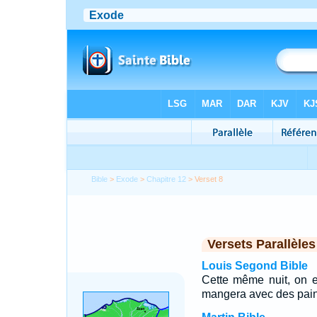
Bible
>
Exode
>
Chapitre 12
> Verset 8
Versets Parallèles
Louis Segond Bible
Cette même nuit, on e
mangera avec des pain