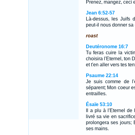
Prenez, mangez, ceci e
Jean 6:52-57
Là-dessus, les Juifs 
peut-il nous donner s
roast
Deutéronome 16:7
Tu feras cuire la vict
choisira l'Eternel, ton 
et t'en aller vers tes ten
Psaume 22:14
Je suis comme de l'
séparent; Mon coeur es
entrailles.
Ésaïe 53:10
Il a plu à l'Eternel de 
livré sa vie en sacrific
prolongera ses jours; E
ses mains.