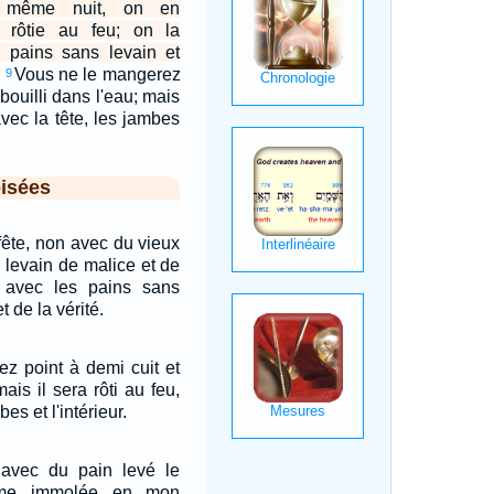
 même nuit, on en
 rôtie au feu; on la
pains sans levain et
.
Vous ne le mangerez
9
 bouilli dans l'eau; mais
 avec la tête, les jambes
isées
fête, non avec du vieux
 levain de malice et de
 avec les pains sans
t de la vérité.
z point à demi cuit et
mais il sera rôti au feu,
bes et l'intérieur.
t avec du pain levé le
ime immolée en mon