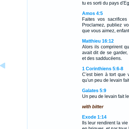
tu es sorti du pays d'E
Amos 4:5
Faites vos sacrifice
Proclamez, publiez vos
que vous aimez, enfants 
Matthieu 16:12
Alors ils comprirent qu
avait dit de se garder
et des sadducéens.
1 Corinthiens 5:6-8
C'est bien à tort que
qu'un peu de levain fai
Galates 5:9
Un peu de levain fait le
with bitter
Exode 1:14
Ils leur rendirent la v
en briques, et par tous