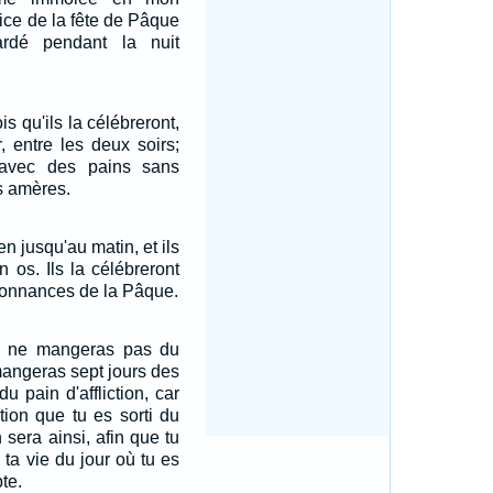
fice de la fête de Pâque
rdé pendant la nuit
s qu'ils la célébreront,
, entre les deux soirs;
 avec des pains sans
s amères.
ien jusqu'au matin, et ils
n os. Ils la célébreront
donnances de la Pâque.
tu ne mangeras pas du
mangeras sept jours des
u pain d'affliction, car
ation que tu es sorti du
 sera ainsi, afin que tu
 ta vie du jour où tu es
te.