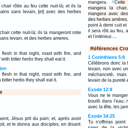
mangera.
Cette
8
hair rôtie au feu cette nuit-là; et ils la
mangera la chair,
ins sans levain, [et] avec des herbes
mangera avec des 
des herbes amères
point à demi cuit et
il sera rôti au feu,
hair cette nuit-là; ils la mangeront rotie
et l'intérieur.…
sans levain, et des herbes ameres.
Références Cro
flesh in that night, roast with fire, and
1 Corinthiens 5:8
d
with bitter
herbs
they shall eat it.
Célébrons donc la 
ion
levain, non avec un
flesh in that night, roast with fire, and
méchanceté, mais
itter herbs they shall eat it.
levain de la pureté e
Exode 12:9
e
Vous ne le mangere
bouilli dans l'eau; 
avec la tête, les jam
Exode 34:25
ent, Jésus prit du pain; et, après avoir
Tu n'offriras poin
pit, et le donna aux disciples, en disant:
sang de la vict