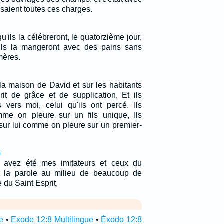
osaient toutes ces charges.
'ils la célébreront, le quatorzième jour,
 ils la mangeront avec des pains sans
mères.
 la maison de David et sur les habitants
t de grâce et de supplication, Et ils
s vers moi, celui qu'ils ont percé. Ils
mme on pleure sur un fils unique, Ils
sur lui comme on pleure sur un premier-
6
 avez été mes imitateurs et ceux du
t la parole au milieu de beaucoup de
e du Saint Esprit,
e
•
Exode 12:8 Multilingue
•
Éxodo 12:8