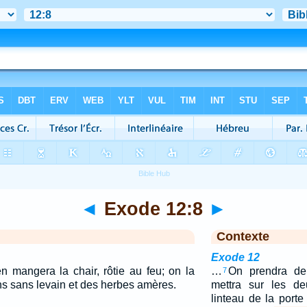
◄
Exode 12:8
►
Contexte
Exode 12
n mangera la chair, rôtie au feu; on la
…
On prendra de
7
s sans levain et des herbes amères.
mettra sur les de
linteau de la port